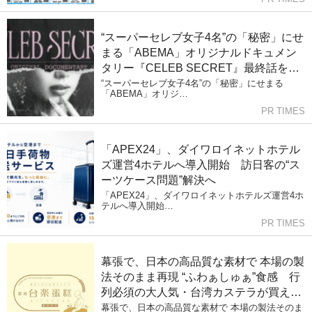
“スーパーセレブ女子4名”の「秘密」にせ
まる「ABEMA」オリジナルドキュメン
タリー『CELEB SECRET』最終話を目
前に、番組MC陣の指原莉乃、満島真之
“スーパーセレブ女子4名”の「秘密」にせまる
「ABEMA」オリジ…
介、河野純喜、松井ケムリからコメント
PR TIMES
到着
「APEX24」、ダイワロイネットホテル
ズ運営4ホテルへ導入開始 訪日客の“ス
ーツケース問題”解決へ
「APEX24」、ダイワロイネットホテルズ運営4ホ
テルへ導入開始…
PR TIMES
幕張で、日本の高品質な素材で 本場の製
法そのまま再現 “ふわぁしゅぁ”食感 行
列必須の大人気・台湾カステラが買え
る！
幕張で、日本の高品質な素材で 本場の製法そのま