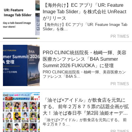
【海外向け】EC アプリ「UR: Feature
Image Tab Slider」を株式会社 UnReact
がリリース
【海外向け】EC アプリ「UR: Feature Image Tab
Slider」を株…
PR TIMES
PRO CLINIC統括院長・柚崎一輝、美容
医療カンファレンス「B4A Summer
Summit 2026 FUKUOKA」に登壇
PRO CLINIC統括院長・柚崎一輝、美容医療カン
ファレンス「B4A S…
PR TIMES
「油そば×アイドル」が飲食店を元気に
する。 前年２万８７５票の話題企画が拡
大！ 油そば春日亭『第2回 油姫オーディ
ション』開催
「油そば×アイドル」が飲食店を元気にする。 前
年２万８７５…
PR TIMES