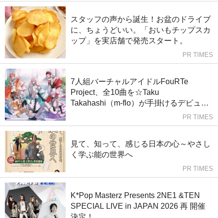
スタッフの声から誕生！お盆のドライブ
に、ちょうどいい。「おいもチップスカ
ップ」を実店舗で発売スタート。
PR TIMES
7人組バーチャルアイドルFouRTe
Project、全10曲を☆Taku
Takahashi（m-flo）が手掛けるデビュー
アルバム『ALL IN』リリース！
PR TIMES
見て、知って、感じる日本の心～やさし
く学ぶ能の世界へ
PR TIMES
K*Pop Masterz Presents 2NE1 &TEN
SPECIAL LIVE in JAPAN 2026 再 開催
決定！