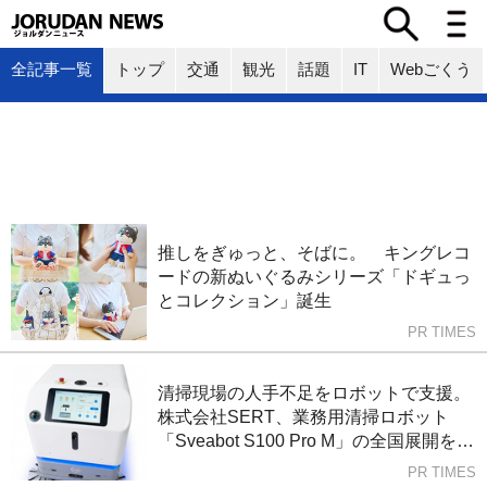
全記事一覧
トップ
交通
観光
話題
IT
Webごくう
推しをぎゅっと、そばに。 キングレコ
ードの新ぬいぐるみシリーズ「ドギュっ
とコレクション」誕生
PR TIMES
清掃現場の人手不足をロボットで支援。
株式会社SERT、業務用清掃ロボット
「Sveabot S100 Pro M」の全国展開を本
格化
PR TIMES