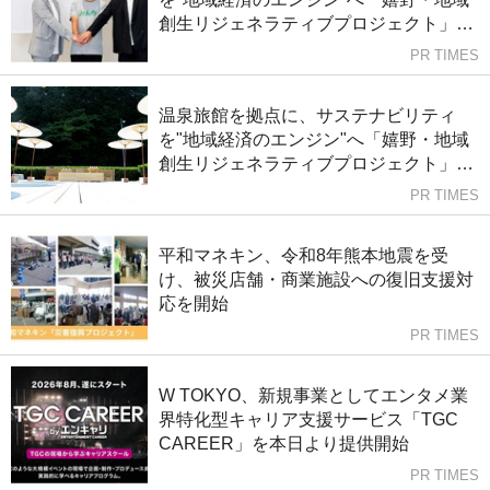
創生リジェネラティブプロジェクト」を
始動
PR TIMES
温泉旅館を拠点に、サステナビリティ
を"地域経済のエンジン"へ「嬉野・地域
創生リジェネラティブプロジェクト」を
始動
PR TIMES
平和マネキン、令和8年熊本地震を受
け、被災店舗・商業施設への復旧支援対
応を開始
PR TIMES
W TOKYO、新規事業としてエンタメ業
界特化型キャリア支援サービス「TGC
CAREER」を本日より提供開始
PR TIMES