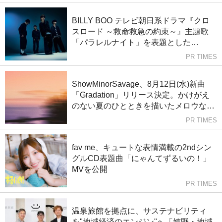
BILLY BOO テレビ朝日系ドラマ『クロ
スロード ～救命救急の約束～』主題歌
「パラレルナイト」を表題とした
EP「パラレルナイト-EP-」を配信リリ
PR TIMES
ース！新曲「BANDAGE」ライブ映像を
公開！
ShowMinorSavage、8月12日(水)新曲
「Gradation」リリース決定。かけがえ
のない夏のひとときを描いたメロウな
R&Bナンバー
PR TIMES
fav me、キュートな表情満載の2ndシン
グルCD表題曲「にゃんてずるいの！」
MVを公開
PR TIMES
温泉旅館を拠点に、サステナビリティ
を"地域経済のエンジン"へ「嬉野・地域