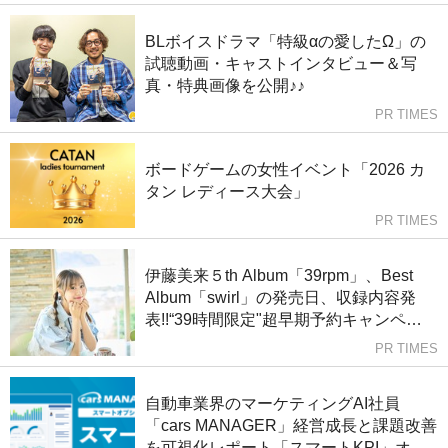
ゼントキャンペーンもスタート！
BLボイスドラマ「特級αの愛したΩ」の
試聴動画・キャストインタビュー＆写
真・特典画像を公開♪♪
PR TIMES
ボードゲームの女性イベント「2026 カ
タン レディース大会」
PR TIMES
伊藤美来５th Album「39rpm」、Best
Album「swirl」の発売日、収録内容発
表!!“39時間限定"超早期予約キャンペー
ン、特典の詳細発表!!
PR TIMES
自動車業界のマーケティングAI社員
「cars MANAGER」経営成長と課題改善
を可視化レポート「スマートKPI」オプ