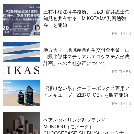
三村小松法律事務所、元裁判官弁護士の
知見を共有する「MIKOTAMA判例勉強
会」を開始
PR TIMES
地方大学・地域産業創生交付金事業「山
口県半導体マテリアルエコシステム形成
計画」への当社参画について
PR TIMES
『溶けない氷』クーラーボックス専用ア
イスキューブ「ZERO ICE」を販売開始
PR TIMES
ヘアスタイリング剤ブランド
MONOQU（モノーク）、
CHOOSEBASE SHIBUYA（そごう大