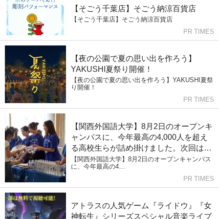
【そごう千葉店】そごう納涼百貨店
【そごう千葉店】そごう納涼百貨店
PR TIMES
【夜の公園で夏の思い出を作ろう】
YAKUSHI夏祭り開催！
【夜の公園で夏の思い出を作ろう】YAKUSHI夏祭
り開催！
PR TIMES
【関西外国語大学】8月2日のオープンキ
ャンパスに、今年最高の4,000人を超え
る高校生らが詰め掛けました。次回は
2026年最後、8月22日（土）に開催しま
【関西外国語大学】8月2日のオープンキャンパス
に、今年最高の4…
す
PR TIMES
アトラスの人気ゲーム『ライドウ』『女
神転生』シリーズスペシャル音楽ライブ