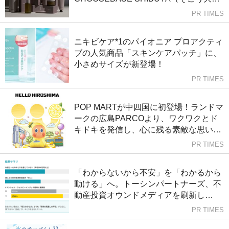
宮）に8月26日より登場！
PR TIMES
ニキビケア*1のパイオニア プロアクティ
ブの人気商品「スキンケアパッチ」に、
小さめサイズが新登場！
PR TIMES
POP MARTが中四国に初登場！ランドマ
ークの広島PARCOより、ワクワクとド
キドキを発信し、心に残る素敵な思い出
を提供します。
PR TIMES
「わからないから不安」を「わかるから
動ける」へ。トーシンパートナーズ、不
動産投資オウンドメディアを刷新し
『LENZ Well（レンズウェル）』として
PR TIMES
提供開始