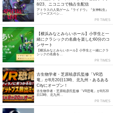
8/23、ニコニコで独占生配信
アトラスの人気ゲーム『ライドウ』『女神転生』
シリーズスペシ…
PR TIMES
【横浜みなとみらいホール】小学生と一
緒にクラシックの名曲を楽しむ60分のコ
ンサート
【横浜みなとみらいホール】小学生と一緒にクラ
シックの名曲を…
PR TIMES
古生物学者・芝原暁彦氏監修「VR恐
竜」が8月20日13時、北九州・あるある
Cityにオープン！
古生物学者・芝原暁彦氏監修「VR恐竜」が8月20
日13時、北九州…
PR TIMES