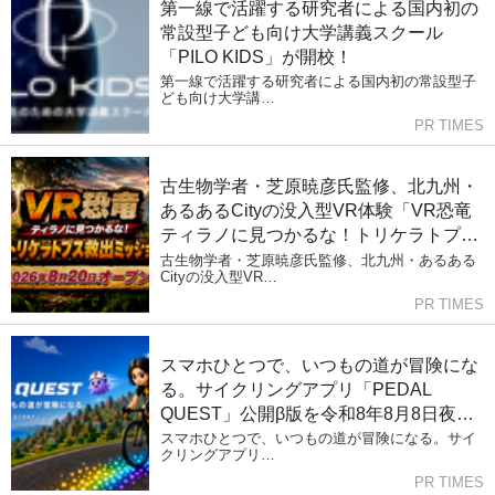
第一線で活躍する研究者による国内初の
常設型子ども向け大学講義スクール
「PILO KIDS」が開校！
第一線で活躍する研究者による国内初の常設型子
ども向け大学講…
PR TIMES
古生物学者・芝原暁彦氏監修、北九州・
あるあるCityの没入型VR体験「VR恐竜
ティラノに見つかるな！トリケラトプス
救出ミッション」の制作を往来が担当
古生物学者・芝原暁彦氏監修、北九州・あるある
Cityの没入型VR…
PR TIMES
スマホひとつで、いつもの道が冒険にな
る。サイクリングアプリ「PEDAL
QUEST」公開β版を令和8年8月8日夜8
時より提供開始
スマホひとつで、いつもの道が冒険になる。サイ
クリングアプリ…
PR TIMES