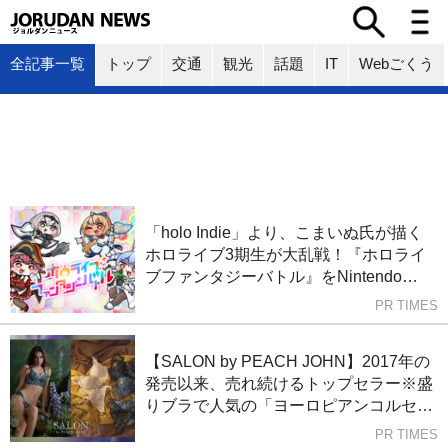
全記事一覧
トップ
交通
観光
話題
IT
Webごくう
「holo Indie」より、こまいぬ氏が描く
ホロライブ3期生が大乱戦！『ホロライ
ブファンタジーバトル』をNintendo
Switch・Steamで8月7日発売
PR TIMES
【SALON by PEACH JOHN】2017年の
発売以来、売れ続けるトップセラー※盛
りブラで人気の「ヨーロピアンコルセッ
タ」シリーズ秋の新作が発売！SNSプレ
PR TIMES