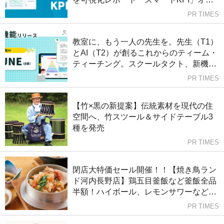
ションを提供開始
PR TIMES
教室に、もう一人の先生を。先生（T1）
とAI（T2）が創るこれからのティーム・
ティーチング。スクールタクト、新機能
「TUNE（チューン）β版」をリリース
PR TIMES
【竹×黒の新提案】伝統素材を現代の住
空間へ、竹スツール＆サイドテーブル3
種を発売
PR TIMES
閉店大特価セール開催！！【焼き鳥ラン
ド河内長野店】鶏五目釜飯など釜飯全品
半額！ハイボール、レモンサワーなど
150円！生ビール290円！ソフトドリン
PR TIMES
ク100円！！最終営業日は夏休み最終日8