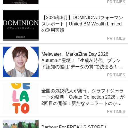
PR TIMES
vol.07』を発刊
【2026年8月】DOMINIONパフォーマン
スレポート｜United BM Wealth Limited
の運用実績
PR TIMES
Meltwater、MarkeZine Day 2026
Autumnに登壇！「生成AI時代、ブラン
ド認知の差は"データの質"で決まる！ソ
ーシャル×LLMモニタリングのインサイ
PR TIMES
ト戦略」
全国の気鋭職人が集う、クラフトジェラ
ートの祭典「Gelato Collection 2026」が
2回目の開催！新たなジェラートのかた
ちに出会って楽しむ、交流の場。
PR TIMES
Barbour For FREAK'S STORE /