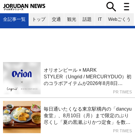
全記事一覧
トップ
交通
観光
話題
IT
Webごくう
オリオンビール × MARK
STYLER（Ungrid / MERCURYDUO）初
のコラボアイテムが2026年8月8日
（土）より数量限定で発売開始！
PR TIMES
毎日通いたくなる東京駅構内の「dancyu
食堂」、8月10日（月）まで限定のぶり
尽くし「夏の黒瀬ぶりかつ定食」を数量
限定販売～ぶりかつ、梅しそフライ、コ
PR TIMES