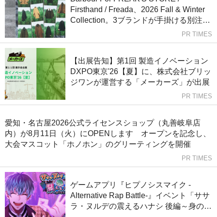
Firsthand / Freada、2026 Fall & Winter
Collection。3ブランドが手掛ける別注を
どこよりも早く公開。
PR TIMES
【出展告知】第1回 製造イノベーション
DXPO東京'26【夏】に、株式会社ブリッ
ジワンが運営する「メーカーズ」が出展
PR TIMES
愛知・名古屋2026公式ライセンスショップ（丸善岐阜店
内）が8月11日（火）にOPENします オープンを記念し、
大会マスコット「ホノホン」のグリーティングを開催
PR TIMES
ゲームアプリ『ヒプノシスマイク -
Alternative Rap Battle-』イベント「ササ
ラ・ヌルデの震えるハナシ 後編～身の毛
もよだつ体験談～」