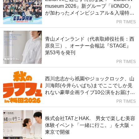
museum 2026』新グループ「iiONDO」
が加わったメインビジュアル＆入場特典
絵柄を公開！さらに開催記念グッズライ
PR TIMES
ンナップも解禁！
青山メインランド（代表取締役社長：西
原良三）、オーナー会報誌『STAGE』
第53号を発刊
PR TIMES
西川忠志から祇園やジョックロック、山
川海郎(今井らいぱち)までここでしか見
れない豪華企画ライブ10公演をお届けす
る！秋のプチラフフェスin梅田2026開催
PR TIMES
決定!
株式会社TATとHAK. 男女で楽しむ美容
体験イベント「一緒に行こ。」を大阪・
東京で開催