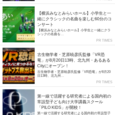
【横浜みなとみらいホール】小学生と一
緒にクラシックの名曲を楽しむ60分のコ
ンサート
【横浜みなとみらいホール】小学生と一緒にクラ
シックの名曲を…
PR TIMES
古生物学者・芝原暁彦氏監修「VR恐
竜」が8月20日13時、北九州・あるある
Cityにオープン！
古生物学者・芝原暁彦氏監修「VR恐竜」が8月20
日13時、北九州…
PR TIMES
第一線で活躍する研究者による国内初の
常設型子ども向け大学講義スクール
「PILO KIDS」が開校！
第一線で活躍する研究者による国内初の常設型子