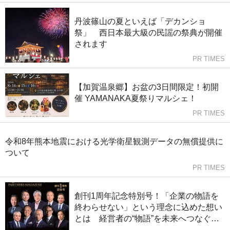
ロッケ、刺身を一度に。
丹波篠山の夏といえば「デカンショ
祭」 西日本最大級の民謡の祭典が開催
されます
PR TIMES
【加賀温泉郷】お盆の3日間限定！初開
催 YAMANAKA夏祭りマルシェ！
PR TIMES
令和8年熊本地震における光学衛星観測データの無償提供に
ついて
PR TIMES
創刊1周年記念特別号！「企業の物語を
終わらせない」という理念に込めた想い
とは 経営者の“物語”を未来へつなぐ専
門誌『C.R.E.S. PARTNERS MAGAZINE