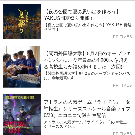
【夜の公園で夏の思い出を作ろう】
YAKUSHI夏祭り開催！
【夜の公園で夏の思い出を作ろう】YAKUSHI夏祭
り開催！
PR TIMES
【関西外国語大学】8月2日のオープンキ
ャンパスに、今年最高の4,000人を超え
る高校生らが詰め掛けました。次回は
2026年最後、8月22日（土）に開催しま
【関西外国語大学】8月2日のオープンキャンパス
に、今年最高の4…
す
PR TIMES
アトラスの人気ゲーム『ライドウ』『女
神転生』シリーズスペシャル音楽ライブ
8/23、ニコニコで独占生配信
アトラスの人気ゲーム『ライドウ』『女神転生』
シリーズスペシ…
PR TIMES