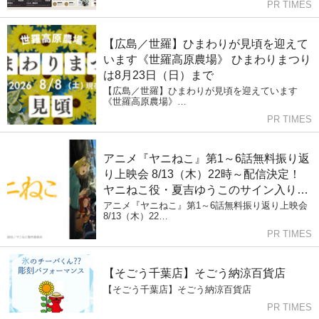
PR TIMES
【広島／世羅】ひまわりが見頃を迎えて
います《世羅高原農場》 ひまわりまつり
は8月23日（日）まで
【広島／世羅】ひまわりが見頃を迎えています
《世羅高原農場》…
PR TIMES
アニメ『ヤニねこ』第1～6話無料振り返
り上映会 8/13（木）22時～配信決定！
ヤニねこ役・夏吉ゆうこのサイン入り台
本が当たる プレゼントキャンペーンを実
アニメ『ヤニねこ』第1～6話無料振り返り上映会
8/13（木）22…
施
PR TIMES
【そごう千葉店】そごう納涼百貨店
【そごう千葉店】そごう納涼百貨店
PR TIMES