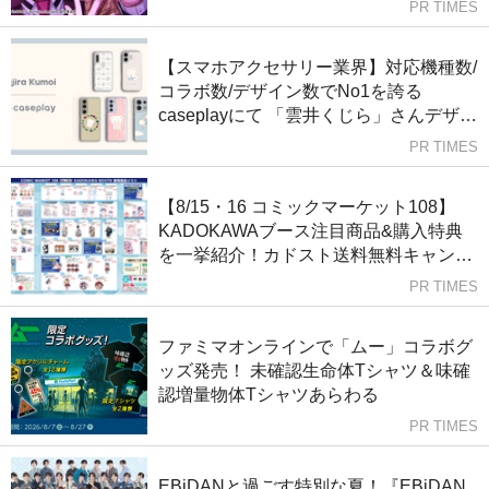
PR TIMES
【スマホアクセサリー業界】対応機種数/
コラボ数/デザイン数でNo1を誇る
caseplayにて 「雲井くじら」さんデザイ
ンの『やすみくま』スマートフォンケー
PR TIMES
スが デザイン×160機種以上で販売中！
【8/15・16 コミックマーケット108】
KADOKAWAブース注目商品&購入特典
を一挙紹介！カドスト送料無料キャンペ
ーンも実施中！
PR TIMES
ファミマオンラインで「ムー」コラボグ
ッズ発売！ 未確認生命体Tシャツ＆味確
認増量物体Tシャツあらわる
PR TIMES
EBiDANと過ごす特別な夏！『EBiDAN