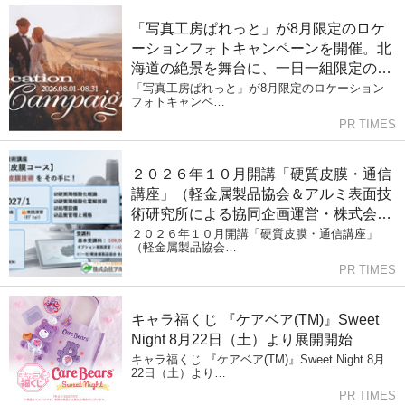
「写真工房ぱれっと」が8月限定のロケ
ーションフォトキャンペーンを開催。北
海道の絶景を舞台に、一日一組限定のプ
レミアムフォトウェディングを。
「写真工房ぱれっと」が8月限定のロケーション
フォトキャンペ…
PR TIMES
２０２６年１０月開講「硬質皮膜・通信
講座」（軽金属製品協会＆アルミ表面技
術研究所による協同企画運営・株式会社
Andtech協賛）募集中!（9/15〆切）
２０２６年１０月開講「硬質皮膜・通信講座」
（軽金属製品協会…
PR TIMES
キャラ福くじ 『ケアベア(TM)』Sweet
Night 8月22日（土）より展開開始
キャラ福くじ 『ケアベア(TM)』Sweet Night 8月
22日（土）より…
PR TIMES