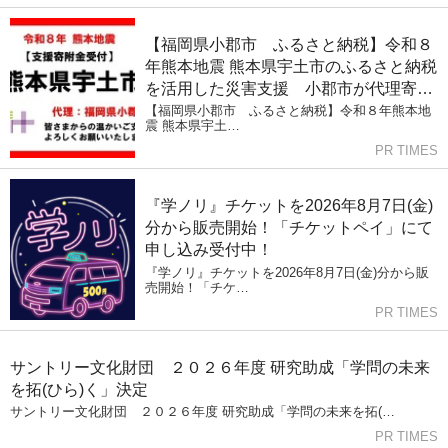
【福岡県小郡市 ふるさと納税】令和８
年熊本地震 熊本県宇土市のふるさと納税
を活用した災害支援 小郡市が代理寄附
受付を開始
【福岡県小郡市 ふるさと納税】令和８年熊本地
震 熊本県宇土…
PR TIMES
『学ノリ』チケットを2026年8月7日(金)
分から販売開始！「チケットペイ」にて
申し込み受付中！
『学ノリ』チケットを2026年8月7日(金)分から販
売開始！「チケ…
PR TIMES
サントリー文化財団 ２０２６年度 研究助成「学問の未来
を拓(ひら)く」決定
サントリー文化財団 ２０２６年度 研究助成「学問の未来を拓(…
PR TIMES