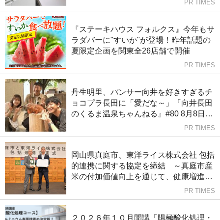
PR TIMES
『ステーキハウス フォルクス』今年もサ
ラダバーに"すいか"が登場！昨年話題の
夏限定企画を関東全26店舗で開催
PR TIMES
丹生明里、パンサー向井を好きすぎるチ
ョコプラ長田に「愛だな～」『向井長田
のくるま温泉ちゃんねる』#80 8月8日
（土）21:00～ 丹生明里ゲスト回スター
PR TIMES
ト！
岡山県真庭市、東洋ライス株式会社 包括
的連携に関する協定を締結 ～真庭市産
米の付加価値向上を通じて、健康増進・
食育・産業振興を推進～
PR TIMES
２０２６年１０月開講「陽極酸化処理・