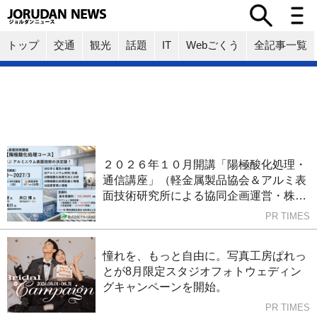
トップ
交通
観光
話題
IT
Webごくう
全記事一覧
２０２６年１０月開講「陽極酸化処理・
通信講座」（軽金属製品協会＆アルミ表
面技術研究所による協同企画運営・株式
会社Andtech協賛）募集中!（9/15〆切）
PR TIMES
憧れを、もっと自由に。写真工房ぱれっ
とが8月限定スタジオフォトウェディン
グキャンペーンを開始。
PR TIMES