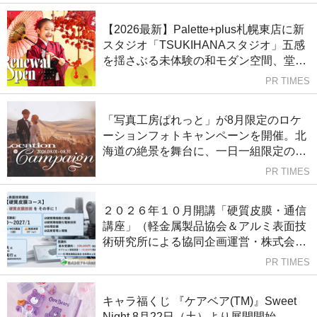
【2026最新】Palette+plus札幌東店に新
スタジオ「TSUKIHANAスタジオ」五感
を揺さぶる未体験の和モダン空間、堂々
リニューアルオープン。
PR TIMES
「写真工房ぱれっと」が8月限定のロケ
ーションフォトキャンペーンを開催。北
海道の絶景を舞台に、一日一組限定のプ
レミアムフォトウェディングを。
PR TIMES
２０２６年１０月開講「硬質皮膜・通信
講座」（軽金属製品協会＆アルミ表面技
術研究所による協同企画運営・株式会社
Andtech協賛）募集中!（9/15〆切）
PR TIMES
キャラ福くじ 『ケアベア(TM)』Sweet
Night 8月22日（土）より展開開始