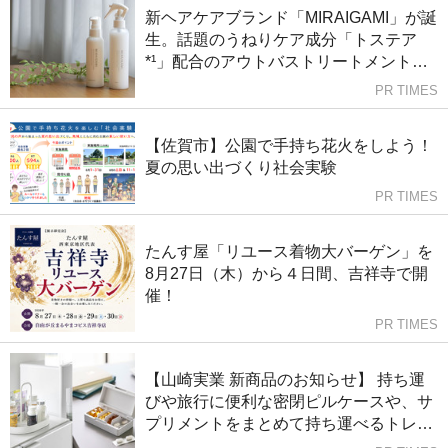
新ヘアケアブランド「MIRAIGAMI」が誕
生。話題のうねりケア成分「トステア
*¹」配合のアウトバストリートメントを
発売
PR TIMES
【佐賀市】公園で手持ち花火をしよう！
夏の思い出づくり社会実験
PR TIMES
たんす屋「リユース着物大バーゲン」を
8月27日（木）から４日間、吉祥寺で開
催！
PR TIMES
【山崎実業 新商品のお知らせ】 持ち運
びや旅行に便利な密閉ピルケースや、サ
プリメントをまとめて持ち運べるトレー
など、新商品が発売になりました。