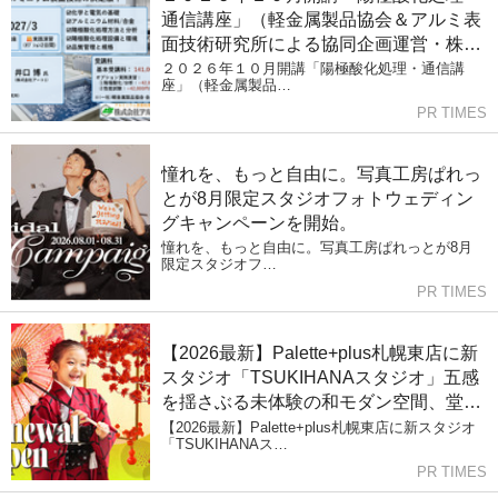
通信講座」（軽金属製品協会＆アルミ表
面技術研究所による協同企画運営・株式
会社Andtech協賛）募集中!（9/15〆切）
２０２６年１０月開講「陽極酸化処理・通信講
座」（軽金属製品…
PR TIMES
憧れを、もっと自由に。写真工房ぱれっ
とが8月限定スタジオフォトウェディン
グキャンペーンを開始。
憧れを、もっと自由に。写真工房ぱれっとが8月
限定スタジオフ…
PR TIMES
【2026最新】Palette+plus札幌東店に新
スタジオ「TSUKIHANAスタジオ」五感
を揺さぶる未体験の和モダン空間、堂々
リニューアルオープン。
【2026最新】Palette+plus札幌東店に新スタジオ
「TSUKIHANAス…
PR TIMES