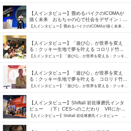
（下）おもちゃで社会を変える、「トイボック
おもちゃの心で社会をデザイン：株式会社ICOMAの代表
取締役・生駒崇光 （下）おもちゃで社会を変える、「ト
ス」というデザインメソッド
イボックス」というデザインメソッド
【人インタビュー】畳めるバイクのICOMAが
描く未来 おもちゃの心で社会をデザイン：株
式会社ICOMAの代表取締役・生駒崇光
【人インタビュー】畳めるバイクのICOMAが描く未来
（上）「変形」に魅せられたデザイナーの軌
おもちゃの心で社会をデザイン：株式会社ICOMAの代表
取締役・生駒崇光 （上）「変形」に魅せられたデザイナ
跡
ーの軌跡
【人インタビュー】「遊び心」が世界を変え
る：クッキー生地で夢を叶える コロリド竹内
ひとみ（下） 起業は「影響力」のため。愛と
【人インタビュー】「遊び心」が世界を変える：クッキー
笑いの子育て哲学
生地で夢を叶える コロリド竹内ひとみ（下） 起業は「影
響力」のため。愛と笑いの子育て哲学
【人インタビュー】「遊び心」が世界を変え
る：クッキー生地で夢を叶える コロリド竹内
ひとみ（上） クッキー生地に込めた「誰でも
【人インタビュー】「遊び心」が世界を変える：クッキー
できる」という哲学
生地で夢を叶える コロリド竹内ひとみ（上） クッキー
生地に込めた「誰でもできる」という哲学
【人インタビュー】Shiftall 岩佐琢磨氏インタ
ビュー （下）CESへのこだわり VRにかけ
る未来
【人インタビュー】Shiftall 岩佐琢磨氏インタビュー
（下）CESへのこだわり VRにかける未来