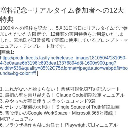
増枠記念--リアルタイム参加者への12大
特典
1000名への増枠を記念し、5月31日当日にリアルタイムでご参
加いただいた方限定で、12種類の実用特典をご用意いたしま
した。宮地氏が日常業務で実際に使用しているプロンプト・マ
ニュアル・テンプレート群です。
[画像1:
https://prcdn.freetls.fastly.net/release_image/181050/4/181050-
4-3e0aaae6b3196fc693dea13376894d8f-1600x900.png?
width=536&quality=85%2C75&format=jpeg&auto=webp&fit=bo
unds&bg-color=fff
]
1. これがないと始まらない！ 業務可視化GPTs+記入シート
2. 最初の壁を乗り越える！ Claude Code初期設定マニュアル
3. みやっちが毎日使う スラッシュコマンド9選
4. ナレッジ整備の大原則！ Single Source of Truth解説動画
5. 普段使いのGoogle WorkSpace・Microsoft 365と接続！
MCPマニュアル
6. ブラウザ操作もAIにお任せ！ Playwright CLIマニュアル