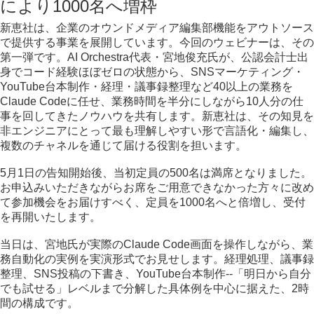
により1000名へ増枠
新恵社は、企業のオウンドメディア編集部機能をアウトソース
で提供する事業を展開しています。今回のウェビナーは、その
第一弾です。AI Orchestra代表・宮地俊充氏が、公認会計士出
身でコード経験ほぼゼロの状態から、SNSマーケティング・
YouTube台本制作・経理・議事録整理など40以上の業務を
Claude Codeに任せ、業務時間を半分にしながら10人分の仕
事を回してきたノウハウを共有します。新恵社は、その知見を
非エンジニアにとって最も理解しやすい形で言語化・編集し、
複数のチャネルを通じて届ける役割を担います。
5月1日の告知開始後、当初定員の500名は満席となりました。
お申込みいただきながらお席をご用意できなかった方々に改め
て参加機会をお届けすべく、定員を1000名へと倍増し、受付
を再開いたします。
当日は、宮地氏が実際のClaude Code画面を操作しながら、業
務自動化の実例を実演形式でお見せします。経理処理、議事録
整理、SNS投稿の下書き、YouTube台本制作--「明日から自分
でも試せる」レベルまで分解した具体例を中心に据えた、2時
間の構成です。