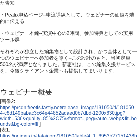
た告知
・Peatix申込ページ--申込導線として、ウェビナーの価値を端
的に伝える
・ウェビナー本編--実演中心の2時間、参加特典としての実用
ツール群
それぞれが独立した編集物として設計され、かつ全体として一
つのウェビナーへ参加者を導く--この設計のもと、当初定員
500名が満席となりました。新恵社は、この編集支援サービス
を、今後クライアント企業へも提供してまいります。
ウェビナー概要
[画像2:
https://prcdn.freetls.fastly.net/release_image/181050/4/181050-
4-c8d149babac3c64e44852adaed0b7dbd-1200x630.jpg?
width=536&quality=85%2C75&format=jpeg&auto=webp&fit=bo
unds&bg-color=fff
]
[表1:
https://prtimes.jp/data/corp/181050/table/4_1_6953b27151438b