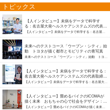
トピックス
【人インタビュー】未病をデータで科学す
る：名古屋大発ヘルスケアシステムズの代表取
締役社長・瀧本陽介 【下】「人生80年の暇つ
【人インタビュー】未病をデータで科学する：名古屋大
ぶし」を着実に：理系ニートが挑むヘルスケア
発ヘルスケアシステムズの代表取締役社長・瀧本陽介
【下】「人生80年の暇つぶし」を着実に：理系ニートが
標準化と海外戦略
挑むヘルスケア標準化と海外戦略
未来へのテストコース「ウーブン・シティ」始
動 トヨタが描く都市とモビリティの青写真
未来へのテストコース「ウーブン・シティ」始動 トヨタ
が描く都市とモビリティの青写真
【人インタビュー】未病をデータで科学する：
名古屋大発ヘルスケアシステムズの代表取締役
社長・瀧本陽介 郵送検査で挑む健康の未来
【人インタビュー】未病をデータで科学する：名古屋大発
ヘルスケアシステムズの代表取締役社長・瀧本陽介 郵送
検査で挑む健康の未来
【人インタビュー】畳めるバイクのICOMAが
描く未来 おもちゃの心で社会をデザイン：株
式会社ICOMAの代表取締役・生駒崇光
【人インタビュー】畳めるバイクのICOMAが描く未来