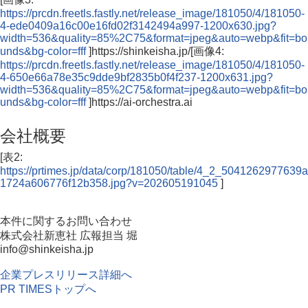
https://prcdn.freetls.fastly.net/release_image/181050/4/181050-
4-ede0409a16c00e16fd02f3142494a997-1200x630.jpg?
width=536&quality=85%2C75&format=jpeg&auto=webp&fit=bo
unds&bg-color=fff
]https://shinkeisha.jp/[画像4:
https://prcdn.freetls.fastly.net/release_image/181050/4/181050-
4-650e66a78e35c9dde9bf2835b0f4f237-1200x631.jpg?
width=536&quality=85%2C75&format=jpeg&auto=webp&fit=bo
unds&bg-color=fff
]https://ai-orchestra.ai
会社概要
[表2:
https://prtimes.jp/data/corp/181050/table/4_2_5041262977639a
1724a606776f12b358.jpg?v=202605191045
]
本件に関するお問い合わせ
株式会社新恵社 広報担当 堀
info@shinkeisha.jp
企業プレスリリース詳細へ
PR TIMESトップへ