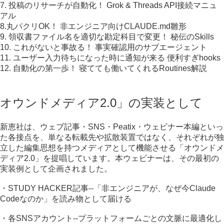
7. 投稿のリサーチが自動化！ Grok & Threads API接続マニュ
アル
8.丸パクリOK！ 非エンジニア向けCLAUDE.md雛形
9. 領収書ファイル名を適切な勘定科目で変更！ 秘伝のSkills
10. これがないと事故る！ 事実確認用のサブエージェント
11. ユーザー入力待ちになった時に通知が来る 便利すぎhooks
12. 自動化の第一歩！ 寝てても働いてくれるRoutines解説
オウンドメディア2.0」の実装として
新恵社は、ウェブ記事・SNS・Peatix・ウェビナー本編といっ
た各接点を、単なる転載先や拡散装置ではなく、それぞれが独
立した編集思想を持つメディアとして機能させる「オウンドメ
ディア2.0」を提唱しています。本ウェビナーは、その最初の
実装例として企画されました。
・STUDY HACKER記事--「非エンジニアが、なぜ今Claude
Codeなのか」を読み物として届ける
・各SNSアカウント--プラットフォームごとの文脈に最適化し