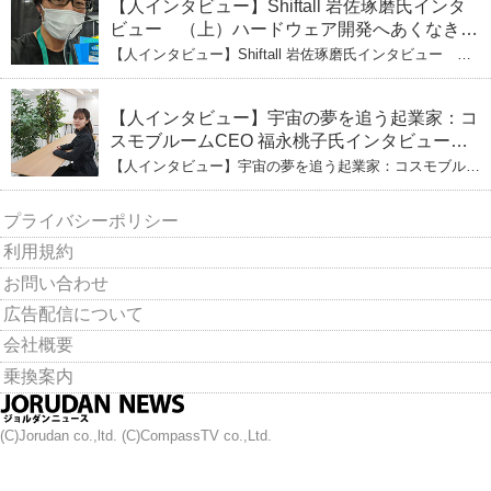
【人インタビュー】Shiftall 岩佐琢磨氏インタ
ビュー （上）ハードウェア開発へあくなき挑
戦 その起業の経緯とは
【人インタビュー】Shiftall 岩佐琢磨氏インタビュー
（上）ハードウェア開発へあくなき挑戦 その起業の経緯
とは
【人インタビュー】宇宙の夢を追う起業家：コ
スモブルームCEO 福永桃子氏インタビュー
（下）
【人インタビュー】宇宙の夢を追う起業家：コスモブルー
ムCEO 福永桃子氏インタビュー（下）
プライバシーポリシー
利用規約
お問い合わせ
広告配信について
会社概要
乗換案内
(C)Jorudan co.,ltd. (C)CompassTV co.,Ltd.