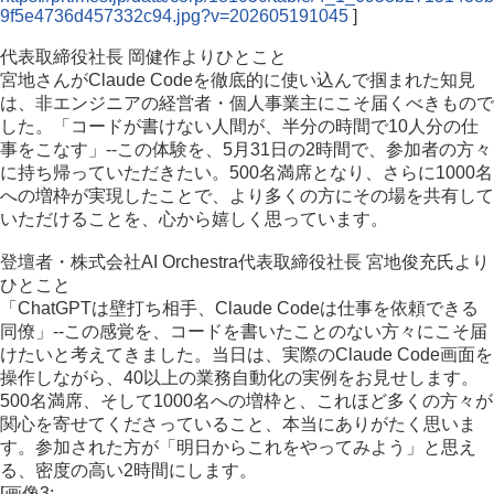
9f5e4736d457332c94.jpg?v=202605191045
]
代表取締役社長 岡健作よりひとこと
宮地さんがClaude Codeを徹底的に使い込んで掴まれた知見
は、非エンジニアの経営者・個人事業主にこそ届くべきもので
した。「コードが書けない人間が、半分の時間で10人分の仕
事をこなす」--この体験を、5月31日の2時間で、参加者の方々
に持ち帰っていただきたい。500名満席となり、さらに1000名
への増枠が実現したことで、より多くの方にその場を共有して
いただけることを、心から嬉しく思っています。
登壇者・株式会社AI Orchestra代表取締役社長 宮地俊充氏より
ひとこと
「ChatGPTは壁打ち相手、Claude Codeは仕事を依頼できる
同僚」--この感覚を、コードを書いたことのない方々にこそ届
けたいと考えてきました。当日は、実際のClaude Code画面を
操作しながら、40以上の業務自動化の実例をお見せします。
500名満席、そして1000名への増枠と、これほど多くの方々が
関心を寄せてくださっていること、本当にありがたく思いま
す。参加された方が「明日からこれをやってみよう」と思え
る、密度の高い2時間にします。
[画像3: