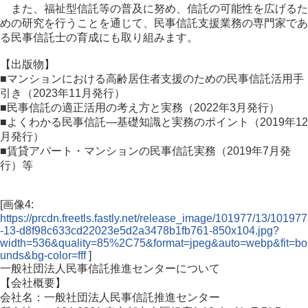
また、福祉型信託等の普及に努め、信託の可能性を広げるた
めの研究を行うことを通じて、民事信託支援業務の専門家であ
る民事信託士の育成にも取り組みます。
【出版物】
■マンションにおける高齢居住者支援のための民事信託活用手
引き（2023年11月発行）
■民事信託の適正活用の考え方と実務（2022年3月発行）
■よくわかる民事信託―基礎知識と実務のポイント（2019年12
月発行）
■賃貸アパート・マンションの民事信託実務（2019年7月発
行）等
[画像4:
https://prcdn.freetls.fastly.net/release_image/101977/13/101977
-13-d8f98c633cd22023e5d2a3478b1fb761-850x104.jpg?
width=536&quality=85%2C75&format=jpeg&auto=webp&fit=bo
unds&bg-color=fff
]
一般社団法人民事信託推進センターについて
【会社概要】
会社名：一般社団法人民事信託推進センター