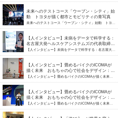
ぶし」を着実に：理系ニートが挑むヘルスケア
発ヘルスケアシステムズの代表取締役社長・瀧本陽介
【下】「人生80年の暇つぶし」を着実に：理系ニートが
標準化と海外戦略
挑むヘルスケア標準化と海外戦略
未来へのテストコース「ウーブン・シティ」始
動 トヨタが描く都市とモビリティの青写真
未来へのテストコース「ウーブン・シティ」始動 トヨタ
が描く都市とモビリティの青写真
【人インタビュー】未病をデータで科学する：
名古屋大発ヘルスケアシステムズの代表取締役
社長・瀧本陽介 郵送検査で挑む健康の未来
【人インタビュー】未病をデータで科学する：名古屋大発
ヘルスケアシステムズの代表取締役社長・瀧本陽介 郵送
検査で挑む健康の未来
【人インタビュー】畳めるバイクのICOMAが
描く未来 おもちゃの心で社会をデザイン：株
式会社ICOMAの代表取締役・生駒崇光
【人インタビュー】畳めるバイクのICOMAが描く未来
（下）おもちゃで社会を変える、「トイボック
おもちゃの心で社会をデザイン：株式会社ICOMAの代表
取締役・生駒崇光 （下）おもちゃで社会を変える、「ト
ス」というデザインメソッド
イボックス」というデザインメソッド
【人インタビュー】畳めるバイクのICOMAが
描く未来 おもちゃの心で社会をデザイン：株
式会社ICOMAの代表取締役・生駒崇光
【人インタビュー】畳めるバイクのICOMAが描く未来
（上）「変形」に魅せられたデザイナーの軌
おもちゃの心で社会をデザイン：株式会社ICOMAの代表
取締役・生駒崇光 （上）「変形」に魅せられたデザイナ
跡
ーの軌跡