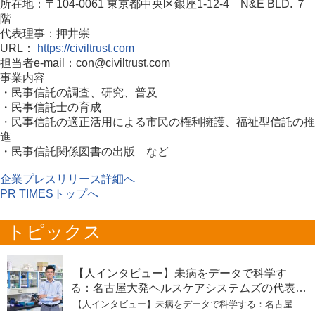
所在地：〒104-0061 東京都中央区銀座1-12-4 N&E BLD. ７
階
代表理事：押井崇
URL：
https://civiltrust.com
担当者e-mail：con@civiltrust.com
事業内容
・民事信託の調査、研究、普及
・民事信託士の育成
・民事信託の適正活用による市民の権利擁護、福祉型信託の推
進
・民事信託関係図書の出版 など
企業プレスリリース詳細へ
PR TIMESトップへ
トピックス
【人インタビュー】未病をデータで科学す
る：名古屋大発ヘルスケアシステムズの代表取
締役社長・瀧本陽介 【下】「人生80年の暇つ
【人インタビュー】未病をデータで科学する：名古屋大