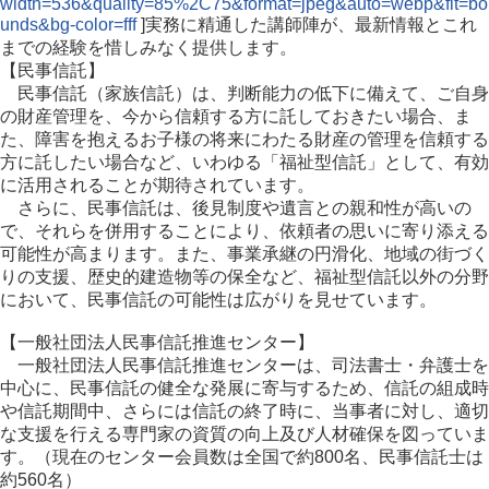
width=536&quality=85%2C75&format=jpeg&auto=webp&fit=bo
unds&bg-color=fff
]実務に精通した講師陣が、最新情報とこれ
までの経験を惜しみなく提供します。
【民事信託】
民事信託（家族信託）は、判断能力の低下に備えて、ご自身
の財産管理を、今から信頼する方に託しておきたい場合、ま
た、障害を抱えるお子様の将来にわたる財産の管理を信頼する
方に託したい場合など、いわゆる「福祉型信託」として、有効
に活用されることが期待されています。
さらに、民事信託は、後見制度や遺言との親和性が高いの
で、それらを併用することにより、依頼者の思いに寄り添える
可能性が高まります。また、事業承継の円滑化、地域の街づく
りの支援、歴史的建造物等の保全など、福祉型信託以外の分野
において、民事信託の可能性は広がりを見せています。
【一般社団法人民事信託推進センター】
一般社団法人民事信託推進センターは、司法書士・弁護士を
中心に、民事信託の健全な発展に寄与するため、信託の組成時
や信託期間中、さらには信託の終了時に、当事者に対し、適切
な支援を行える専門家の資質の向上及び人材確保を図っていま
す。（現在のセンター会員数は全国で約800名、民事信託士は
約560名）