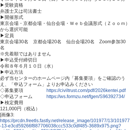
▶受験資格
弁護士又は司法書士
▶開催形式
東京会場・京都会場・仙台会場・Ｗｅｂ会議形式（Ｚｏｏｍ）
から選択可能
▶定員
東京会場30名 京都会場20名 仙台会場20名 Zoom参加30
名
※先着順ではありません
▶申込受付締切日
令和８年６月１０日（水）
▶申込方法
必ず当センターのホームページ内「募集要項」をご確認のう
え、「申込フォーム」よりお申込みください
◇募集要項
https://civiltrust.com/pdf/2026kentei.pdf
◇申込フォーム
https://ws.formzu.net/fgen/S96392734/
▶検定費用
121,000円（税込）
[画像3:
https://prcdn.freetls.fastly.net/release_image/101977/13/101977
-13-e3cd59266f887706038ccc533c0df485-3689x975.png?