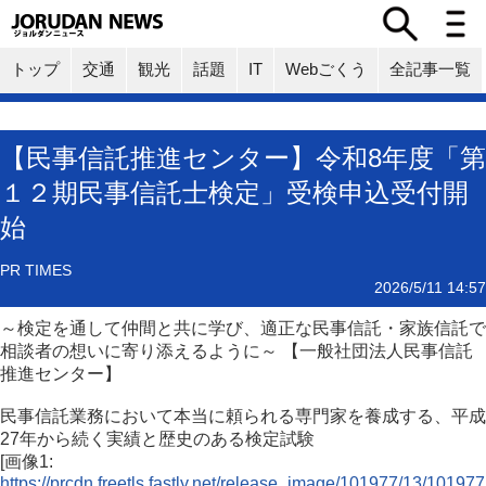
トップ
交通
観光
話題
IT
Webごくう
全記事一覧
【民事信託推進センター】令和8年度「第
１２期民事信託士検定」受検申込受付開
始
PR TIMES
2026/5/11 14:57
～検定を通して仲間と共に学び、適正な民事信託・家族信託で
相談者の想いに寄り添えるように～ 【一般社団法人民事信託
推進センター】
民事信託業務において本当に頼られる専門家を養成する、平成
27年から続く実績と歴史のある検定試験
[画像1:
https://prcdn.freetls.fastly.net/release_image/101977/13/101977