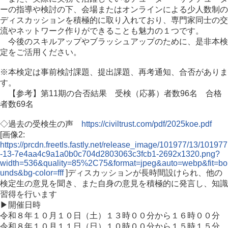
ーの指導や検討の下、会場またはオンラインによる少人数制の
ディスカッションを積極的に取り入れており、専門家同士の交
流やネットワーク作りができることも魅力の１つです。
今後のスキルアップやブラッシュアップのために、是非本検
定をご活用ください。
※本検定は事前検討課題、提出課題、再考通知、合否がありま
す。
【参考】第11期の合否結果 受検（応募）者数96名 合格
者数69名
◇過去の受検生の声
https://civiltrust.com/pdf/2025koe.pdf
[画像2:
https://prcdn.freetls.fastly.net/release_image/101977/13/101977
-13-7e4aa4c9a1a0b0c704d2803063c3fcb1-2692x1320.png?
width=536&quality=85%2C75&format=jpeg&auto=webp&fit=bo
unds&bg-color=fff
]ディスカッションが長時間設けられ、他の
検定生の意見を聞き、また自身の意見を積極的に発言し、知識
習得を行います
▶開催日時
令和８年１０月１０日（土）１３時００分から１６時００分
令和８年１０月１１日（日）１０時００分から１５時１５分