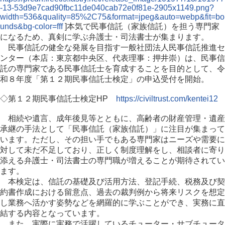
-13-53d9e7cad90fbc11de040cab72e0f81e-2905x1149.png?
width=536&quality=85%2C75&format=jpeg&auto=webp&fit=bo
unds&bg-color=fff
]本気で民事信託（家族信託）を担う専門家
になるため、真剣に学ぶ弁護士・司法書士が集まります。
民事信託の健全な発展を目指す一般社団法人民事信託推進セ
ンター（本店：東京都中央区、代表理事：押井崇）は、民事信
託の専門家である民事信託士を育成することを目的として、令
和８年度「第１２期民事信託士検定」の申込受付を開始。
◇第１２期民事信託士検定HP
https://civiltrust.com/kentei12
相続や遺言、成年後見等とともに、高齢者の財産管理・遺産
承継の手法として「民事信託（家族信託）」に注目が集まって
います。ただし、その担い手でもある専門家はニーズや需要に
対して未だ不足しており、正しく制度理解をし、相談者に寄り
添える弁護士・司法書士の専門職が増えることが期待されてい
ます。
本検定は、信託の基礎及び活用方法、登記手続、税務及び契
約書作成における留意点、過去の裁判例から将来リスクを想定
し業務へ活かす姿勢などを網羅的に学ぶことができ、実務に直
結する内容となっています。
また、実際に実務で活躍しているチューター・サブチュータ