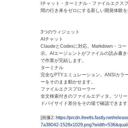
Iチャット・ターミナル・ファイルエクス
間の行き来をゼロにする新しい開発体験を
3つのウィジェット
AIチャット
ClaudeとCodexに対応。Markdo
示。AIエージェントがファイルの読み書
で作業が完結します。
ターミナル
完全なPTYエミュレーション。ANSIカラー
ーをそのまま動かせます。
ファイルエクスプローラー
全文検索付きのファイルエディタ。ツリー
ドバイサイド差分をその場で確認できます
[画像2:
https://prcdn.freetls.fastly.net/
7a38042-1528x1029.png?width=536&qual