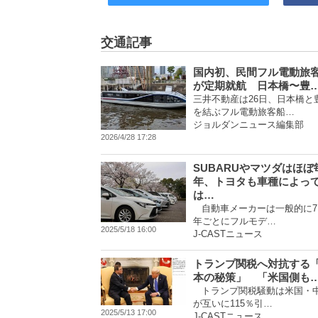
交通記事
国内初、民間フル電動旅
が定期就航 日本橋〜豊
三井不動産は26日、日本橋と
を結ぶフル電動旅客船…
ジョルダンニュース編集部
2026/4/28 17:28
SUBARUやマツダはほぼ
年、トヨタも車種によっ
は…
自動車メーカーは一般的に7
年ごとにフルモデ…
2025/5/18 16:00
J-CASTニュース
トランプ関税へ対抗する
本の秘策」 「米国側も
トランプ関税騒動は米国・
が互いに115％引…
2025/5/13 17:00
J-CASTニュース