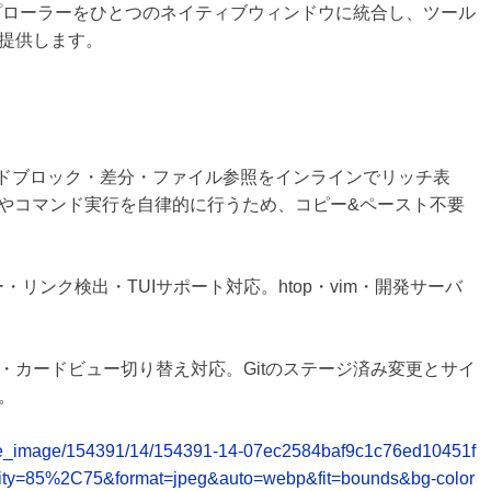
プローラーをひとつのネイティブウィンドウに統合し、ツール
提供します。
wn・コードブロック・差分・ファイル参照をインラインでリッチ表
きやコマンド実行を自律的に行うため、コピー&ペースト不要
・リンク検出・TUIサポート対応。htop・vim・開発サーバ
・カードビュー切り替え対応。Gitのステージ済み変更とサイ
。
release_image/154391/14/154391-14-07ec2584baf9c1c76ed10451f
ity=85%2C75&format=jpeg&auto=webp&fit=bounds&bg-color