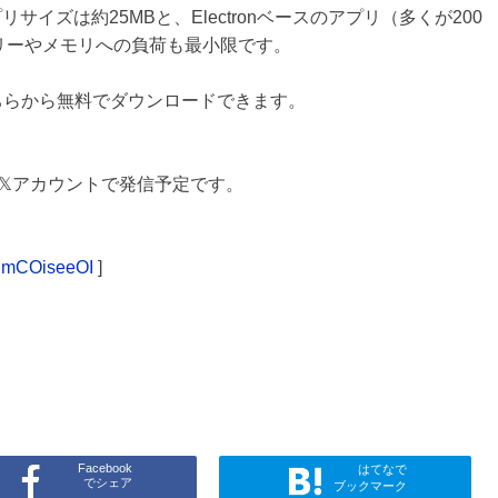
プリサイズは約25MBと、Electronベースのアプリ（多くが200
リーやメモリへの負荷も最小限です。
ちらから無料でダウンロードできます。
𝕏アカウントで発信予定です。
PImCOiseeOI
]
Facebook
はてなで
でシェア
ブックマーク