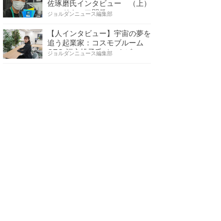
佐琢磨氏インタビュー （上）
ハードウェア開発へ…
ジョルダンニュース編集部
【人インタビュー】宇宙の夢を
追う起業家：コスモブルーム
CEO 福永桃子氏インタビ…
ジョルダンニュース編集部