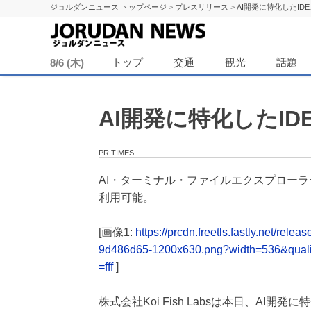
ジョルダンニュース トップページ
>
プレスリリース
>
AI開発に特化したIDE
ジョル
トップ
交通
観光
話題
8/6 (木)
AI開発に特化したID
PR TIMES
AI・ターミナル・ファイルエクスプローラ
利用可能。
[画像1:
https://prcdn.freetls.fastly.net/
9d486d65-1200x630.png?width=536&qual
=fff
]
株式会社Koi Fish Labsは本日、AI開