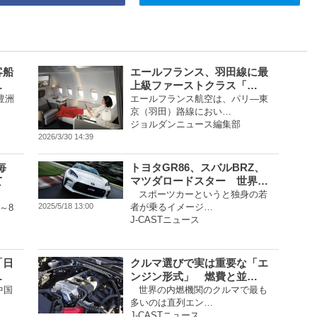
客船
エールフランス、羽田線に最
…
上級ファーストクラス「…
豊洲
エールフランス航空は、パリ―東
京（羽田）路線におい…
ジョルダンニュース編集部
2026/3/30 14:39
毎
トヨタGR86、スバルBRZ、
て
マツダロードスター 世界…
スポーツカーというと独身の若
者が乗るイメージ…
2025/5/18 13:00
～8
J-CASTニュース
「日
クルマ選びで実は重要な「エ
…
ンジン形式」 燃費と並…
中国
世界の内燃機関のクルマで最も
多いのは直列エン…
J-CASTニュース