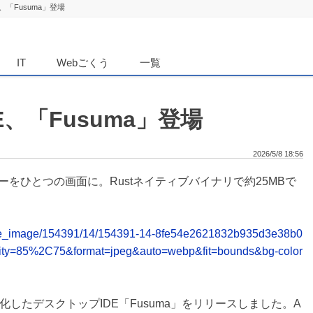
、「Fusuma」登場
ダンニュース
IT
Webごくう
一覧
E、「Fusuma」登場
2026/5/8 18:56
ーをひとつの画面に。Rustネイティブバイナリで約25MBで
release_image/154391/14/154391-14-8fe54e2621832b935d3e38b0
ity=85%2C75&format=jpeg&auto=webp&fit=bounds&bg-color
発に特化したデスクトップIDE「Fusuma」をリリースしました。A