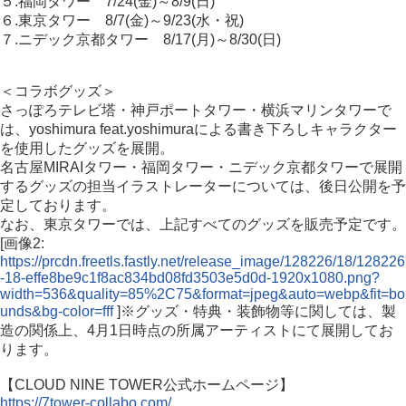
５.福岡タワー 7/24(金)～8/9(日)
６.東京タワー 8/7(金)～9/23(水・祝)
７.ニデック京都タワー 8/17(月)～8/30(日)
＜コラボグッズ＞
さっぽろテレビ塔・神戸ポートタワー・横浜マリンタワーで
は、yoshimura feat.yoshimuraによる書き下ろしキャラクター
を使用したグッズを展開。
名古屋MIRAIタワー・福岡タワー・ニデック京都タワーで展開
するグッズの担当イラストレーターについては、後日公開を予
定しております。
なお、東京タワーでは、上記すべてのグッズを販売予定です。
[画像2:
https://prcdn.freetls.fastly.net/release_image/128226/18/128226
-18-effe8be9c1f8ac834bd08fd3503e5d0d-1920x1080.png?
width=536&quality=85%2C75&format=jpeg&auto=webp&fit=bo
unds&bg-color=fff
]※グッズ・特典・装飾物等に関しては、製
造の関係上、4月1日時点の所属アーティストにて展開してお
ります。
【CLOUD NINE TOWER公式ホームページ】
https://7tower-collabo.com/