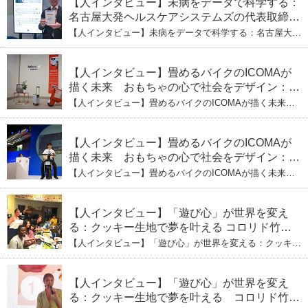
【人インタビュー】未病をデータで科学する：
名古屋大発ヘルスケアシステムズの代表取締役
社長・瀧本陽介 郵送検査で挑む健康の未来
【人インタビュー】未病をデータで科学する：名古屋大発
ヘルスケアシステムズの代表取締役社長・瀧本陽介 郵送
検査で挑む健康の未来
【人インタビュー】畳めるバイクのICOMAが
描く未来 おもちゃの心で社会をデザイン：株
式会社ICOMAの代表取締役・生駒崇光
【人インタビュー】畳めるバイクのICOMAが描く未来
（下）おもちゃで社会を変える、「トイボック
おもちゃの心で社会をデザイン：株式会社ICOMAの代表
取締役・生駒崇光 （下）おもちゃで社会を変える、「ト
ス」というデザインメソッド
イボックス」というデザインメソッド
【人インタビュー】畳めるバイクのICOMAが
描く未来 おもちゃの心で社会をデザイン：株
式会社ICOMAの代表取締役・生駒崇光
【人インタビュー】畳めるバイクのICOMAが描く未来
（上）「変形」に魅せられたデザイナーの軌
おもちゃの心で社会をデザイン：株式会社ICOMAの代表
取締役・生駒崇光 （上）「変形」に魅せられたデザイナ
跡
ーの軌跡
【人インタビュー】「遊び心」が世界を変え
る：クッキー生地で夢を叶える コロリド竹内
ひとみ（下） 起業は「影響力」のため。愛と
【人インタビュー】「遊び心」が世界を変える：クッキー
笑いの子育て哲学
生地で夢を叶える コロリド竹内ひとみ（下） 起業は「影
響力」のため。愛と笑いの子育て哲学
【人インタビュー】「遊び心」が世界を変え
る：クッキー生地で夢を叶える コロリド竹内