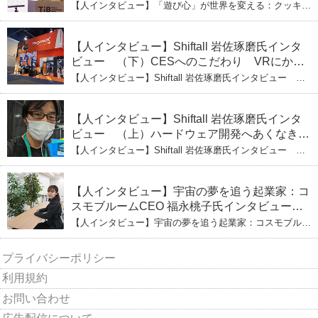
ひとみ（上） クッキー生地に込めた「誰でも
【人インタビュー】「遊び心」が世界を変える：クッキー
できる」という哲学
生地で夢を叶える コロリド竹内ひとみ（上） クッキー
生地に込めた「誰でもできる」という哲学
【人インタビュー】Shiftall 岩佐琢磨氏インタ
ビュー （下）CESへのこだわり VRにかけ
る未来
【人インタビュー】Shiftall 岩佐琢磨氏インタビュー
（下）CESへのこだわり VRにかける未来
【人インタビュー】Shiftall 岩佐琢磨氏インタ
ビュー （上）ハードウェア開発へあくなき挑
戦 その起業の経緯とは
【人インタビュー】Shiftall 岩佐琢磨氏インタビュー
（上）ハードウェア開発へあくなき挑戦 その起業の経緯
とは
【人インタビュー】宇宙の夢を追う起業家：コ
スモブルームCEO 福永桃子氏インタビュー
（下）
【人インタビュー】宇宙の夢を追う起業家：コスモブルー
ムCEO 福永桃子氏インタビュー（下）
プライバシーポリシー
利用規約
お問い合わせ