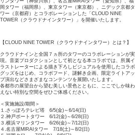
リンタワー（神奈川県）、名古屋MIRAIタワー（愛知県）、福
岡タワー（福岡県）、東京タワー（東京都）、ニデック京都タ
ワー（京都府）とコラボレーションした「CLOUD NINE
TOWER（クラウドナインタワー）」を開催いたします。
【CLOUD NINE TOWER（クラウドナインタワー）とは？】
クラウドナインと全国７ヵ所のタワーのコラボレーションが実
現。音楽プロダクションとして初となる本コラボでは、所属イ
ラストレーターによる描き下ろしビジュアルを使用したコラボ
グッズをはじめ、コラボフード、謎解き企画、限定ライトアッ
プ演出などさまざまなコンテンツを展開いたします。
各都市の展望台から望む美しい景色とともに、ここでしか味わ
えない特別な空間をぜひご体感ください。
＜実施施設/期間＞
１.さっぽろテレビ塔 6/5(金)～6/14(日)
２.神戸ポートタワー 6/12(金)～6/28(日)
３.横浜マリンタワー 6/26(金)～7/12(日)
４.名古屋MIRAIタワー 7/18(土)～8/2(日)