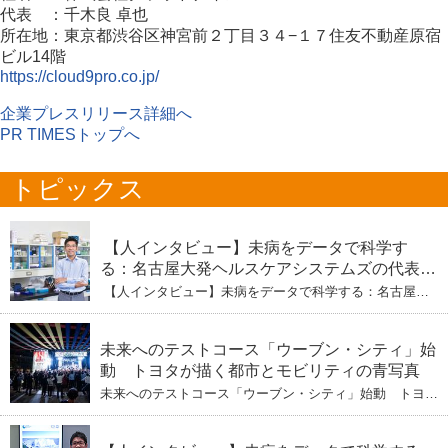
代表 ：千木良 卓也
所在地：東京都渋谷区神宮前２丁目３４−１７住友不動産原宿
ビル14階
https://cloud9pro.co.jp/
企業プレスリリース詳細へ
PR TIMESトップへ
トピックス
【人インタビュー】未病をデータで科学す
る：名古屋大発ヘルスケアシステムズの代表取
締役社長・瀧本陽介 【下】「人生80年の暇つ
【人インタビュー】未病をデータで科学する：名古屋大
ぶし」を着実に：理系ニートが挑むヘルスケア
発ヘルスケアシステムズの代表取締役社長・瀧本陽介
【下】「人生80年の暇つぶし」を着実に：理系ニートが
標準化と海外戦略
挑むヘルスケア標準化と海外戦略
未来へのテストコース「ウーブン・シティ」始
動 トヨタが描く都市とモビリティの青写真
未来へのテストコース「ウーブン・シティ」始動 トヨタ
が描く都市とモビリティの青写真