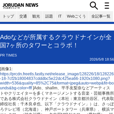
トップ
交通
観光
話題
IT
Webごくう
全記事一覧
Adoなどが所属するクラウドナインが全
国7ヶ所のタワーとコラボ！
PR TIMES
2026/5/8 18:56
[画像1:
https://prcdn.freetls.fastly.net/release_image/128226/18/128226
-18-7cf2b18004837cdddbc5e22dc425ea66-1920x1080.png?
width=536&quality=85%2C75&format=jpeg&auto=webp&fit=bo
unds&bg-color=fff
]Ado、shallm、平手友梨奈などアーティス
トやクリエイターを多くマネージメントする音楽・芸能事務所
である株式会社クラウドナイン（本社：東京都渋谷区、代表取
締役社長：千木良卓也、以下「クラウドナイン」）は、さっぽ
ろテレビ塔（北海道）、神戸ポートタワー（兵庫県）、横浜マ