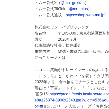
・ムー公式X（
@mu_gekkan
）
・ムー公式TikTok（
@mu_plus
）
・ムー公式通販
https://shop.web-mu.jp/
株式会社ワン・パブリッシング
所在地 ：〒105-0003 東京都港区西新
設立 ：2020年7月
代表取締役社長：松井謙介
事業内容 ：雑誌・書籍の出版・販売、W
にっこりーノとは
ニコニコ笑顔がトレードマークのぬいぐる
「にっこり」と、かわいいを表すイタリア
2023年より、食べ物をモチーフとしたキ
現在は「宇宙」「トイレ」「ゴミ」など、
[画像15:
https://prcdn.freetls.fastly.net
e8a125374-3900x2340.jpg?width=536&qu
or=fff
]にっこりーノ人気シリーズ「お弁当