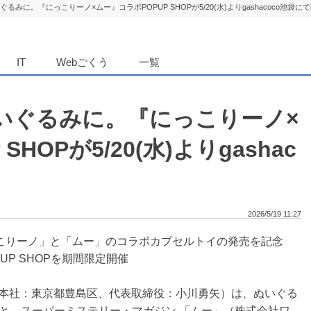
るみに。『にっこりーノ×ムー』コラボPOPUP SHOPが5/20(水)よりgashacoco池袋に
ダンニュース
IT
Webごくう
一覧
ぬいぐるみに。『にっこりーノ×
HOPが5/20(水)よりgashac
2026/5/19 11:27
っこりーノ」と「ムー」のコラボカプセルトイの発売を記念
P SHOPを期間限定開催
a（本社：東京都豊島区、代表取締役：小川勇矢）は、ぬいぐる
と、スーパーミステリー・マガジン 「ムー」（株式会社ワ