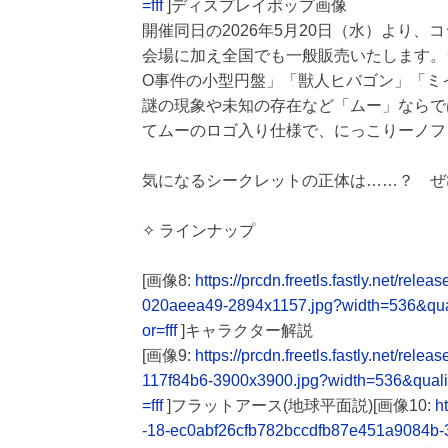
=fff
]ディスプレイポップ画像
開催同日の2026年5月20日（水）より、
会場に加え全国でも一般販売いたします。
O事件の小型円盤」「獣人ヒバゴン」「ミ
謎の現象や未知の存在など「ムー」ならで
てムーのロゴ入り仕様で、にっこりーノフ
気になるシークレットの正体は……？ ぜ
✧ ラインナップ
[画像8:
https://prcdn.freetls.fastly.net/
020aeea49-2894x1157.jpg?width=536&qu
or=fff
]キャラクター解説
[画像9:
https://prcdn.freetls.fastly.net/
117f84b6-3900x3900.jpg?width=536&qual
=fff
]フラットアース(地球平面説)[画像10:
h
-18-ec0abf26cfb782bccdfb87e451a9084b-