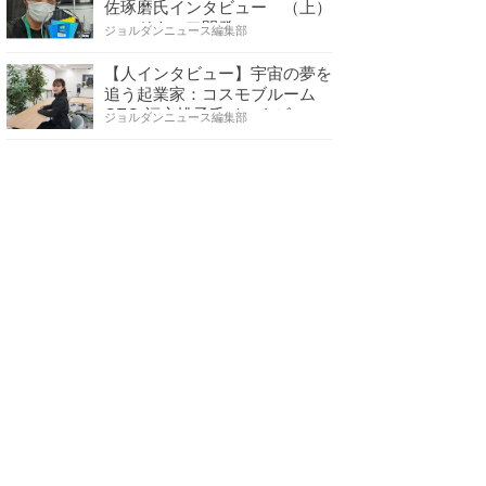
佐琢磨氏インタビュー （上）
ハードウェア開発へ…
ジョルダンニュース編集部
【人インタビュー】宇宙の夢を
追う起業家：コスモブルーム
CEO 福永桃子氏インタビ…
ジョルダンニュース編集部