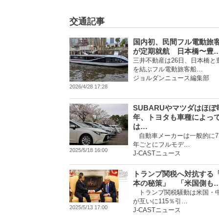
交通記事
国内初、民間フル電動旅
が定期就航 日本橋〜豊
三井不動産は26日、日本橋と
を結ぶフル電動旅客船…
ジョルダンニュース編集部
2026/4/28 17:28
SUBARUやマツダはほぼ
年、トヨタも車種によっ
は…
自動車メーカーは一般的に7
年ごとにフルモデ…
2025/5/18 16:00
J-CASTニュース
トランプ関税へ対抗する
本の秘策」 「米国側も
トランプ関税騒動は米国・
が互いに115％引…
2025/5/13 17:00
J-CASTニュース