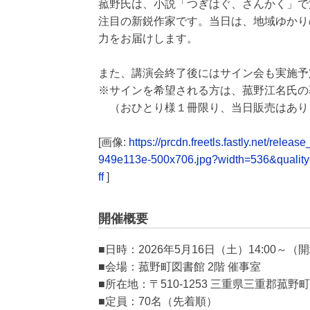
菰野氏は、小説「つぎはぐ、さんかく」で
注目の新鋭作家です。当日は、地域ゆかり
力をお届けします。
また、講演会終了後にはサイン会も実施予
※サインを希望される方は、菰野江名氏の
（おひとり様１冊限り、当日販売はあり
[画像:
https://prcdn.freetls.fastly.net/re
949e113e-500x706.jpg?width=536&qualit
ff
]
開催概要
■日時：2026年5月16日（土）14:00～（開
■会場：菰野町図書館 2階 催事室
■所在地：〒510-1253 三重県三重郡菰野町
■定員：70名（先着順）