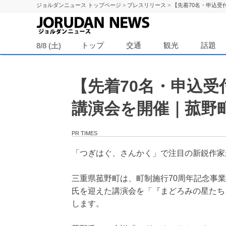
ジョルダンニュース トップページ
>
プレスリリース
>
【先着70名・申込受
ジョル
トップ
交通
観光
話題
8/8 (土)
【先着70名・申込
講演会を開催｜菰野町
PR TIMES
「つぎはぐ、さんかく」で注目の新鋭作家
三重県菰野町は、町制施行70周年記念事
氏を迎えた講演会を「『まどろみの星たち』
します。