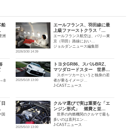
客船
エールフランス、羽田線に最
…
上級ファーストクラス「…
豊洲
エールフランス航空は、パリ―東
京（羽田）路線におい…
ジョルダンニュース編集部
2026/3/30 14:39
毎
トヨタGR86、スバルBRZ、
て
マツダロードスター 世界…
スポーツカーというと独身の若
者が乗るイメージ…
2025/5/18 13:00
～8
J-CASTニュース
「日
クルマ選びで実は重要な「エ
…
ンジン形式」 燃費と並…
中国
世界の内燃機関のクルマで最も
多いのは直列エン…
J-CASTニュース
2025/5/10 13:00