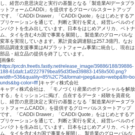
し、経営の意思決定と実行の基盤となる「製造業AIデータプラ
ットフォームCADDi」を提供するグローバルスタートアップ
です。「CADDi Drawer」「CADDi Quote」をはじめとするア
プリケーションを通じて、判断と実行を変え、経営レベルのイ
ンパクトを生み出しています。日本をはじめアメリカ、ベトナ
ム、タイを含む4カ国で事業を展開し、製造業のグローバルな
変革を実現していきます。累計資金調達額は257.3億円。なお
部品調達支援事業はAIプラットフォーム事業に統合し、現在は
部品・組立品の提供を終了しています。
[画像6:
https://prcdn.freetls.fastly.net/release_image/39886/188/39886-
188-61dafc1af2227979bea95d3f3ed39883-1458x500.png?
width=536&quality=85%2C75&format=jpeg&auto=webp&fit=bo
unds&bg-color=fff
]キャディ株式会社
キャディ株式会社は、「モノづくり産業のポテンシャルを解放
する」をミッションに掲げ、点在するデータ・経験を資産化
し、経営の意思決定と実行の基盤となる「製造業AIデータプラ
ットフォームCADDi」を提供するグローバルスタートアップ
です。「CADDi Drawer」「CADDi Quote」をはじめとするア
プリケーションを通じて、判断と実行を変え、経営レベルのイ
ンパクトを生み出しています。日本をはじめアメリカ、ベトナ
ム、タイを含む4カ国で事業を展開し、製造業のグローバルな