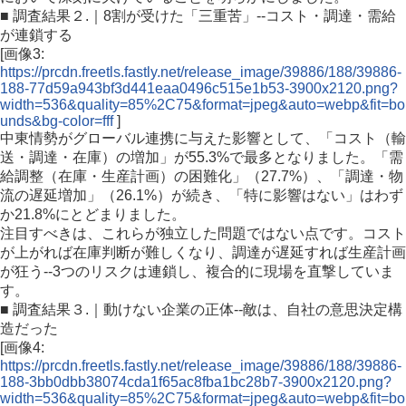
■ 調査結果２.｜8割が受けた「三重苦」--コスト・調達・需給
が連鎖する
[画像3:
https://prcdn.freetls.fastly.net/release_image/39886/188/39886-
188-77d59a943bf3d441eaa0496c515e1b53-3900x2120.png?
width=536&quality=85%2C75&format=jpeg&auto=webp&fit=bo
unds&bg-color=fff
]
中東情勢がグローバル連携に与えた影響として、「コスト（輸
送・調達・在庫）の増加」が55.3%で最多となりました。「需
給調整（在庫・生産計画）の困難化」（27.7%）、「調達・物
流の遅延増加」（26.1%）が続き、「特に影響はない」はわず
か21.8%にとどまりました。
注目すべきは、これらが独立した問題ではない点です。コスト
が上がれば在庫判断が難しくなり、調達が遅延すれば生産計画
が狂う--3つのリスクは連鎖し、複合的に現場を直撃していま
す。
■ 調査結果３.｜動けない企業の正体--敵は、自社の意思決定構
造だった
[画像4:
https://prcdn.freetls.fastly.net/release_image/39886/188/39886-
188-3bb0dbb38074cda1f65ac8fba1bc28b7-3900x2120.png?
width=536&quality=85%2C75&format=jpeg&auto=webp&fit=bo