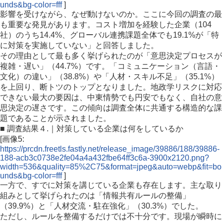
unds&bg-color=fff
]
影響を受けながら、なぜ動けないのか。ここに今回の調査の最
も重要な発見があります。コスト増加を経験した企業（104
社）のうち14.4%、グローバル連携課題全体でも19.1%が「特
に対策を実施していない」と回答しました。
その理由として最も多く挙げられたのが「意思決定プロセスが
複雑・遅い」（44.7%）です。「コミュニケーション（言語・
文化）の違い」（38.8%）や「人材・スキル不足」（35.1%）
を上回り、断トツのトップとなりました。地政学リスクに対応
できない最大の要因は、中東情勢でも円安でもなく、自社の意
思決定の遅さです。この傾向は調査全体に共通する構造的な課
題であることが示されました。
■ 調査結果４.｜対策している企業は何をしているか
[画像5:
https://prcdn.freetls.fastly.net/release_image/39886/188/39886-
188-acb3c0738e2fe04a4a432fbe64ff3c6a-3900x2120.png?
width=536&quality=85%2C75&format=jpeg&auto=webp&fit=bo
unds&bg-color=fff
]
一方で、すでに対策を講じている企業も存在します。主な取り
組みとして挙げられたのは「情報共有ルールの整備」
（39.9%）と「人材交流・駐在強化」（30.3%）でした。
ただし、ルールを整備するだけでは不十分です。現場が瞬時に