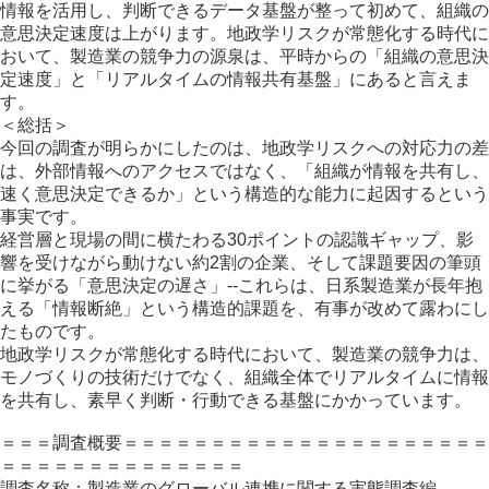
情報を活用し、判断できるデータ基盤が整って初めて、組織の
意思決定速度は上がります。地政学リスクが常態化する時代に
おいて、製造業の競争力の源泉は、平時からの「組織の意思決
定速度」と「リアルタイムの情報共有基盤」にあると言えま
す。
＜総括＞
今回の調査が明らかにしたのは、地政学リスクへの対応力の差
は、外部情報へのアクセスではなく、「組織が情報を共有し、
速く意思決定できるか」という構造的な能力に起因するという
事実です。
経営層と現場の間に横たわる30ポイントの認識ギャップ、影
響を受けながら動けない約2割の企業、そして課題要因の筆頭
に挙がる「意思決定の遅さ」--これらは、日系製造業が長年抱
える「情報断絶」という構造的課題を、有事が改めて露わにし
たものです。
地政学リスクが常態化する時代において、製造業の競争力は、
モノづくりの技術だけでなく、組織全体でリアルタイムに情報
を共有し、素早く判断・行動できる基盤にかかっています。
＝＝＝調査概要＝＝＝＝＝＝＝＝＝＝＝＝＝＝＝＝＝＝＝＝＝
＝＝＝＝＝＝＝＝＝＝＝＝＝＝
調査名称：製造業のグローバル連携に関する実態調査編