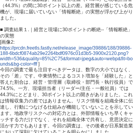
（44.3%）の間に30ポイント以上の差。経営層が感じている危
機が、現場に届いていない「情報断絶」の実態が浮かび上がり
ました。
■ 調査結果１.｜経営と現場に30ポイントの断絶--「情報断絶」
の実態
[画像2:
https://prcdn.freetls.fastly.net/release_image/39886/188/39886-
188-6bdcf0874ab29e2264bdf0976c01d3b5-3900x2120.png?
width=536&quality=85%2C75&format=jpeg&auto=webp&fit=bo
unds&bg-color=fff
]
今回の調査で最も注目すべきデータは、数字の大小ではなく、
その「差」です。中東情勢によるコスト増加を「経験した」と
答えた割合は、経営・管理層（取締役・部門長・執行役員）で
74.5%。一方、現場担当者（リーダー/主任・一般社員）では
44.3%にとどまり、30ポイント以上の開きがありました。これ
は情報収集力の差ではありません。リスク情報を組織全体に伝
達し、行動につなげる仕組みが機能していないことを示してい
ます。地政学リスクへの対応力とは、外部情報をいち早くキャ
ッチする力だけでなく、それを組織全体で共有し、意思決定に
活かす力でもあります。今回の調査は、その後者が日系製造業
において深刻に欠けていることを明らかにしました。