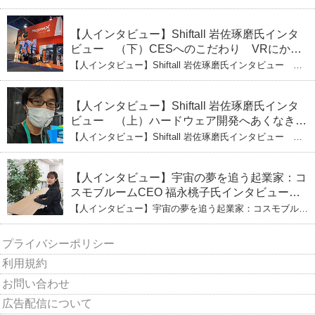
できる」という哲学
生地で夢を叶える コロリド竹内ひとみ（上） クッキー
生地に込めた「誰でもできる」という哲学
【人インタビュー】Shiftall 岩佐琢磨氏インタ
ビュー （下）CESへのこだわり VRにかけ
る未来
【人インタビュー】Shiftall 岩佐琢磨氏インタビュー
（下）CESへのこだわり VRにかける未来
【人インタビュー】Shiftall 岩佐琢磨氏インタ
ビュー （上）ハードウェア開発へあくなき挑
戦 その起業の経緯とは
【人インタビュー】Shiftall 岩佐琢磨氏インタビュー
（上）ハードウェア開発へあくなき挑戦 その起業の経緯
とは
【人インタビュー】宇宙の夢を追う起業家：コ
スモブルームCEO 福永桃子氏インタビュー
（下）
【人インタビュー】宇宙の夢を追う起業家：コスモブルー
ムCEO 福永桃子氏インタビュー（下）
プライバシーポリシー
利用規約
お問い合わせ
広告配信について