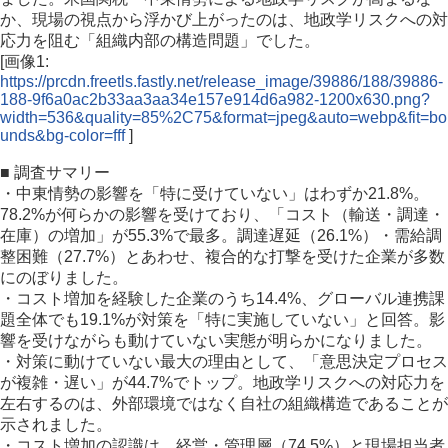
か、現場の視点から浮かび上がったのは、地政学リスクへの対
応力を阻む「組織内部の構造問題」でした。
[画像1:
https://prcdn.freetls.fastly.net/release_image/39886/188/39886-
188-9f6a0ac2b33aa3aa34e157e914d6a982-1200x630.png?
width=536&quality=85%2C75&format=jpeg&auto=webp&fit=bo
unds&bg-color=fff
]
■ 調査サマリー
・中東情勢の影響を「特に受けていない」はわずか21.8%。
78.2%が何らかの影響を受けており、「コスト（輸送・調達・
在庫）の増加」が55.3%で最多。調達遅延（26.1%）・需給調
整困難（27.7%）とあわせ、複合的な打撃を受けた企業が多数
にのぼりました。
・コスト増加を経験した企業のうち14.4%、グローバル連携課
題全体でも19.1%が対策を「特に実施していない」と回答。影
響を受けながらも動けていない実態が明らかになりました。
・対策に動けていない最大の理由として、「意思決定プロセス
が複雑・遅い」が44.7%でトップ。地政学リスクへの対応力を
左右するのは、外部環境ではなく自社の組織構造であることが
示されました。
・コスト増加の認識は、経営・管理層（74.5%）と現場担当者