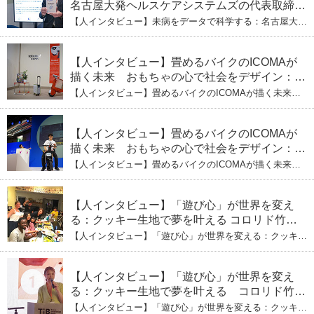
名古屋大発ヘルスケアシステムズの代表取締役
社長・瀧本陽介 郵送検査で挑む健康の未来
【人インタビュー】未病をデータで科学する：名古屋大発
ヘルスケアシステムズの代表取締役社長・瀧本陽介 郵送
検査で挑む健康の未来
【人インタビュー】畳めるバイクのICOMAが
描く未来 おもちゃの心で社会をデザイン：株
式会社ICOMAの代表取締役・生駒崇光
【人インタビュー】畳めるバイクのICOMAが描く未来
（下）おもちゃで社会を変える、「トイボック
おもちゃの心で社会をデザイン：株式会社ICOMAの代表
取締役・生駒崇光 （下）おもちゃで社会を変える、「ト
ス」というデザインメソッド
イボックス」というデザインメソッド
【人インタビュー】畳めるバイクのICOMAが
描く未来 おもちゃの心で社会をデザイン：株
式会社ICOMAの代表取締役・生駒崇光
【人インタビュー】畳めるバイクのICOMAが描く未来
（上）「変形」に魅せられたデザイナーの軌
おもちゃの心で社会をデザイン：株式会社ICOMAの代表
取締役・生駒崇光 （上）「変形」に魅せられたデザイナ
跡
ーの軌跡
【人インタビュー】「遊び心」が世界を変え
る：クッキー生地で夢を叶える コロリド竹内
ひとみ（下） 起業は「影響力」のため。愛と
【人インタビュー】「遊び心」が世界を変える：クッキー
笑いの子育て哲学
生地で夢を叶える コロリド竹内ひとみ（下） 起業は「影
響力」のため。愛と笑いの子育て哲学
【人インタビュー】「遊び心」が世界を変え
る：クッキー生地で夢を叶える コロリド竹内
ひとみ（上） クッキー生地に込めた「誰でも
【人インタビュー】「遊び心」が世界を変える：クッキー