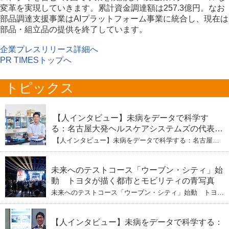
変革を実現していきます。累計資金調達額は257.3億円。なお
部品調達支援事業はAIプラットフォーム事業に統合し、現在は
部品・組立品の提供を終了しています。
企業プレスリリース詳細へ
PR TIMESトップへ
トピックス
【人インタビュー】未病をデータで科学す
る：名古屋大発ヘルスケアシステムズの代表取
締役社長・瀧本陽介 【下】「人生80年の暇つ
【人インタビュー】未病をデータで科学する：名古屋大
ぶし」を着実に：理系ニートが挑むヘルスケア
発ヘルスケアシステムズの代表取締役社長・瀧本陽介
【下】「人生80年の暇つぶし」を着実に：理系ニートが
標準化と海外戦略
挑むヘルスケア標準化と海外戦略
未来へのテストコース「ウーブン・シティ」始
動 トヨタが描く都市とモビリティの青写真
未来へのテストコース「ウーブン・シティ」始動 トヨタ
が描く都市とモビリティの青写真
【人インタビュー】未病をデータで科学する：