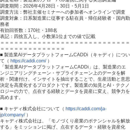
調査期間：2026年4月28日・30日・5月1日
調査方法：弊社主催セミナーへの参加者へオンラインで調査
調査対象：日系製造業に従事する駐在員・帰任経験者・国内勤
務者
有効回答数：170社・188名
表記：四捨五入し、小数第1位までの値で記載
＝＝＝＝＝＝＝＝＝＝＝＝＝＝＝＝＝＝＝＝＝＝＝＝＝＝＝＝
＝＝＝＝＝＝＝＝＝＝＝＝＝＝
■ 製造業AIデータプラットフォームCADDi（キャディ）につい
て（
https://caddi.com/
）
「製造業AIデータプラットフォームCADDi」は、製造業のエ
ンジニアリングチェーン・サプライチェーン上のデータを解
析・関連付け、インサイトを抽出することで、生産活動と意思
決定を高度化するプロダクトです。製造業の知見とAI・テクノ
ロジーの力で、点在する経験とデータを資産に変え、競争力を
高めます。
■ キャディ株式会社について（
https://caddi.com/ja-
jp/company/
）
キャディ株式会社は、「モノづくり産業のポテンシャルを解放
する」をミッションに掲げ、点在するデータ・経験を資産化