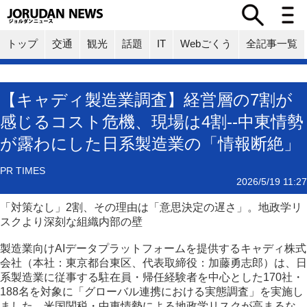
トップ
交通
観光
話題
IT
Webごくう
全記事一覧
【キャディ製造業調査】経営層の7割が
感じるコスト危機、現場は4割--中東情勢
が露わにした日系製造業の「情報断絶」
PR TIMES
2026/5/19 11:27
「対策なし」2割、その理由は「意思決定の遅さ」。地政学リ
スクより深刻な組織内部の壁
製造業向けAIデータプラットフォームを提供するキャディ株式
会社（本社：東京都台東区、代表取締役：加藤勇志郎）は、日
系製造業に従事する駐在員・帰任経験者を中心とした170社・
188名を対象に「グローバル連携における実態調査」を実施し
ました。米国関税・中東情勢による地政学リスクが高まるな