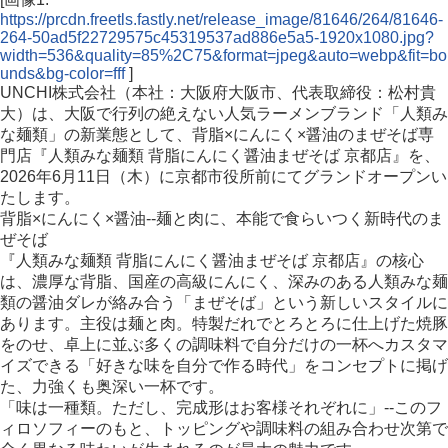
https://prcdn.freetls.fastly.net/release_image/81646/264/81646-
264-50ad5f22729575c45319537ad886e5a5-1920x1080.jpg?
width=536&quality=85%2C75&format=jpeg&auto=webp&fit=bo
unds&bg-color=fff
]
UNCHI株式会社（本社：大阪府大阪市、代表取締役：松村貴
大）は、大阪で行列の絶えない人気ラーメンブランド「人類み
な麺類」の新業態として、背脂×にんにく×醤油のまぜそば専
門店『人類みな麺類 背脂にんにく醤油まぜそば 京都店』を、
2026年6月11日（木）に京都市役所前にてグランドオープンい
たします。
背脂×にんにく×醤油--麺と肉に、本能で食らいつく新時代のま
ぜそば
『人類みな麺類 背脂にんにく醤油まぜそば 京都店』の核心
は、濃厚な背脂、国産の高級にんにく、深みのある人類みな麺
類の醤油ダレが絡み合う「まぜそば」という新しいスタイルに
あります。主役は麺と肉。特製だれでとろとろに仕上げた焼豚
をのせ、卓上に並ぶ多くの調味料で自分だけの一杯へカスタマ
イズできる「好きな味を自分で作る時代」をコンセプトに掲げ
た、力強くも奥深い一杯です。
「味は一種類。ただし、完成形はお客様それぞれに」--このフ
ィロソフィーのもと、トッピングや調味料の組み合わせ次第で