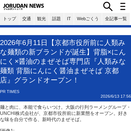
トップ
交通
観光
話題
IT
Webごくう
全記事一覧
2026年6月11日【京都市役所前に人類み
な麺類の新ブランドが誕生】背脂×にん
にく×醤油のまぜそば専門店『人類みな
麺類 背脂にんにく醤油まぜそば 京都
店』グランドオープン！
PR TIMES
2026/6/13 17:56
麺と肉に、本能で食らいつけ。大阪の行列ラーメングループ・
UNCHI株式会社が、京都市役所前に新業態をオープン。好き
な味を自分で作る、新時代のまぜそば。
[画像1: