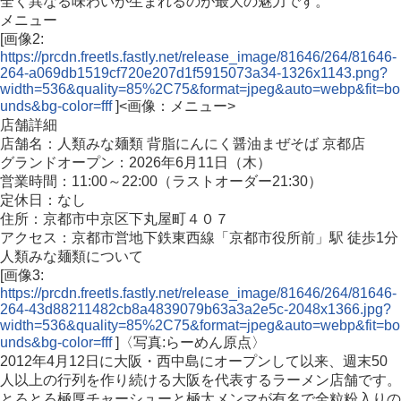
全く異なる味わいが生まれるのが最大の魅力です。
メニュー
[画像2:
https://prcdn.freetls.fastly.net/release_image/81646/264/81646-
264-a069db1519cf720e207d1f5915073a34-1326x1143.png?
width=536&quality=85%2C75&format=jpeg&auto=webp&fit=bo
unds&bg-color=fff
]<画像：メニュー>
店舗詳細
店舗名：人類みな麺類 背脂にんにく醤油まぜそば 京都店
グランドオープン：2026年6月11日（木）
営業時間：11:00～22:00（ラストオーダー21:30）
定休日：なし
住所：京都市中京区下丸屋町４０７
アクセス：京都市営地下鉄東西線「京都市役所前」駅 徒歩1分
人類みな麺類について
[画像3:
https://prcdn.freetls.fastly.net/release_image/81646/264/81646-
264-43d88211482cb8a4839079b63a3a2e5c-2048x1366.jpg?
width=536&quality=85%2C75&format=jpeg&auto=webp&fit=bo
unds&bg-color=fff
]〈写真:らーめん原点〉
2012年4月12日に大阪・西中島にオープンして以来、週末50
人以上の行列を作り続ける大阪を代表するラーメン店舗です。
とろとろ極厚チャーシューと極太メンマが有名で全粒粉入りの