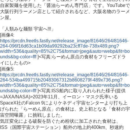
自家製麺を使用した「醤油らーめん専門店」です。YouTubeで
大阪行列ラーメン店として紹介されるなど、大阪名物のラーメ
ン屋。
「人類みな麺類 宇宙へ!!!」
[画像4:
https://prcdn.freetls.fastly.net/release_image/81646/264/81646-
264-096f16d63ca1b09da99292ba23cff7de-738x489.png?
width=536&quality=85%2C75&format=jpeg&auto=webp&fit=bo
unds&bg-color=fff
]<写真:らーめん原点の食材をフリーズドラ
イにしたもの>
[画像5:
https://prcdn.freetls.fastly.net/release_image/81646/264/81646-
264-534ba499715b20483067312b8608279f-489x736.png?
width=536&quality=85%2C75&format=jpeg&auto=webp&fit=bo
unds&bg-color=fff
]<写真:ISS船内に取り入れられた様子(提供
=JAXA/NASA)>2023年11月、イーロン・マスク氏率いる
SpaceX社のFalcon 9によりケネディ宇宙センターより打ち上
げられた「らーめん原点」の食材は、史上初となる「食材の宇
宙空間曝露」に挑戦しました。
気圧変化による破裂を防ぐため粉状に加工された食材は、
ISS（国際宇宙ステーション）船外の地上約400km、秒速約