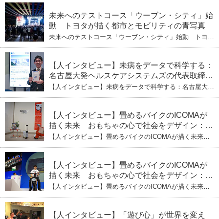
【下】「人生80年の暇つぶし」を着実に：理系ニートが
標準化と海外戦略
挑むヘルスケア標準化と海外戦略
未来へのテストコース「ウーブン・シティ」始
動 トヨタが描く都市とモビリティの青写真
未来へのテストコース「ウーブン・シティ」始動 トヨタ
が描く都市とモビリティの青写真
【人インタビュー】未病をデータで科学する：
名古屋大発ヘルスケアシステムズの代表取締役
社長・瀧本陽介 郵送検査で挑む健康の未来
【人インタビュー】未病をデータで科学する：名古屋大発
ヘルスケアシステムズの代表取締役社長・瀧本陽介 郵送
検査で挑む健康の未来
【人インタビュー】畳めるバイクのICOMAが
描く未来 おもちゃの心で社会をデザイン：株
式会社ICOMAの代表取締役・生駒崇光
【人インタビュー】畳めるバイクのICOMAが描く未来
（下）おもちゃで社会を変える、「トイボック
おもちゃの心で社会をデザイン：株式会社ICOMAの代表
取締役・生駒崇光 （下）おもちゃで社会を変える、「ト
ス」というデザインメソッド
イボックス」というデザインメソッド
【人インタビュー】畳めるバイクのICOMAが
描く未来 おもちゃの心で社会をデザイン：株
式会社ICOMAの代表取締役・生駒崇光
【人インタビュー】畳めるバイクのICOMAが描く未来
（上）「変形」に魅せられたデザイナーの軌
おもちゃの心で社会をデザイン：株式会社ICOMAの代表
取締役・生駒崇光 （上）「変形」に魅せられたデザイナ
跡
ーの軌跡
【人インタビュー】「遊び心」が世界を変え