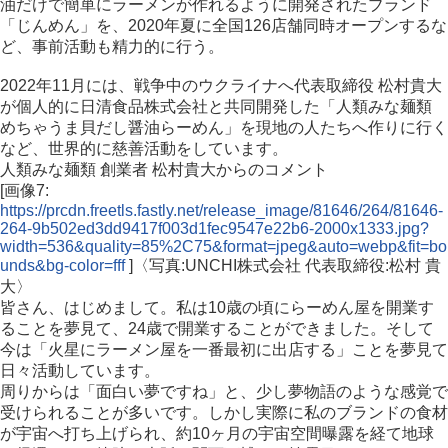
油だけで簡単にラーメンが作れるように開発されたブランド
「じんめん」を、2020年夏に全国126店舗同時オープンするな
ど、事前活動も精力的に行う。
2022年11月には、戦争中のウクライナへ代表取締役 松村貴大
が個人的に日清食品株式会社と共同開発した「人類みな麺類
めちゃうま貝だし醤油らーめん」を現地の人たちへ作りに行く
など、世界的に慈善活動をしています。
人類みな麺類 創業者 松村貴大からのコメント
[画像7:
https://prcdn.freetls.fastly.net/release_image/81646/264/81646-
264-9b502ed3dd9417f003d1fec9547e22b6-2000x1333.jpg?
width=536&quality=85%2C75&format=jpeg&auto=webp&fit=bo
unds&bg-color=fff
]〈写真:UNCHI株式会社 代表取締役:松村 貴
大〉
皆さん、はじめまして。私は10歳の頃にらーめん屋を開業す
ることを夢見て、24歳で開業することができました。そして
今は「火星にラーメン屋を一番最初に出店する」ことを夢見て
日々活動しています。
周りからは「面白い夢ですね」と、少し夢物語のような感覚で
受けられることが多いです。しかし実際に私のブランドの食材
が宇宙へ打ち上げられ、約10ヶ月の宇宙空間曝露を経て地球