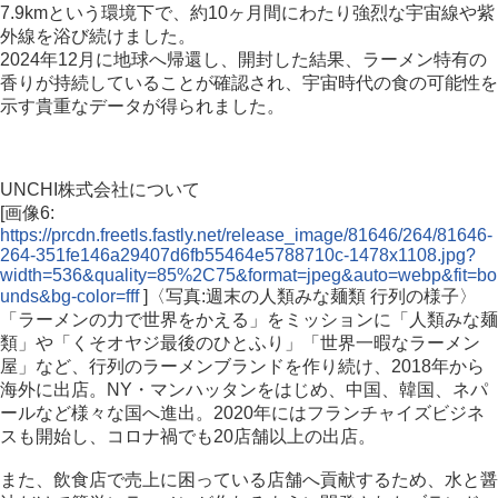
7.9kmという環境下で、約10ヶ月間にわたり強烈な宇宙線や紫
外線を浴び続けました。
2024年12月に地球へ帰還し、開封した結果、ラーメン特有の
香りが持続していることが確認され、宇宙時代の食の可能性を
示す貴重なデータが得られました。
UNCHI株式会社について
[画像6:
https://prcdn.freetls.fastly.net/release_image/81646/264/81646-
264-351fe146a29407d6fb55464e5788710c-1478x1108.jpg?
width=536&quality=85%2C75&format=jpeg&auto=webp&fit=bo
unds&bg-color=fff
]〈写真:週末の人類みな麺類 行列の様子〉
「ラーメンの力で世界をかえる」をミッションに「人類みな麺
類」や「くそオヤジ最後のひとふり」「世界一暇なラーメン
屋」など、行列のラーメンブランドを作り続け、2018年から
海外に出店。NY・マンハッタンをはじめ、中国、韓国、ネパ
ールなど様々な国へ進出。2020年にはフランチャイズビジネ
スも開始し、コロナ禍でも20店舗以上の出店。
また、飲食店で売上に困っている店舗へ貢献するため、水と醤