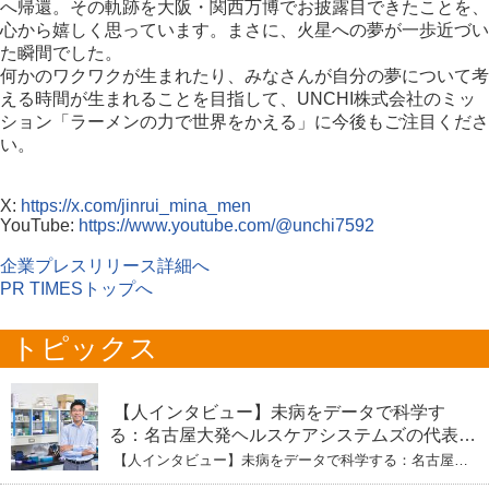
へ帰還。その軌跡を大阪・関西万博でお披露目できたことを、
心から嬉しく思っています。まさに、火星への夢が一歩近づい
た瞬間でした。
何かのワクワクが生まれたり、みなさんが自分の夢について考
える時間が生まれることを目指して、UNCHI株式会社のミッ
ション「ラーメンの力で世界をかえる」に今後もご注目くださ
い。
X:
https://x.com/jinrui_mina_men
YouTube:
https://www.youtube.com/@unchi7592
企業プレスリリース詳細へ
PR TIMESトップへ
トピックス
【人インタビュー】未病をデータで科学す
る：名古屋大発ヘルスケアシステムズの代表取
締役社長・瀧本陽介 【下】「人生80年の暇つ
【人インタビュー】未病をデータで科学する：名古屋大
ぶし」を着実に：理系ニートが挑むヘルスケア
発ヘルスケアシステムズの代表取締役社長・瀧本陽介