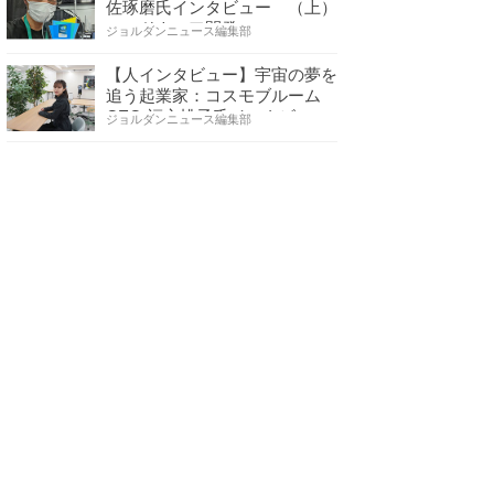
佐琢磨氏インタビュー （上）
ハードウェア開発へ…
ジョルダンニュース編集部
【人インタビュー】宇宙の夢を
追う起業家：コスモブルーム
CEO 福永桃子氏インタビ…
ジョルダンニュース編集部