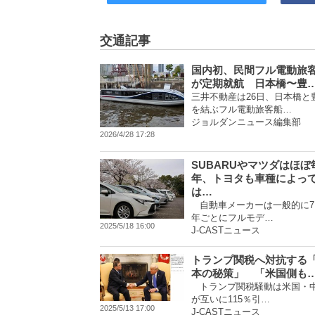
交通記事
国内初、民間フル電動旅
が定期就航 日本橋〜豊
三井不動産は26日、日本橋と
を結ぶフル電動旅客船…
ジョルダンニュース編集部
2026/4/28 17:28
SUBARUやマツダはほぼ
年、トヨタも車種によっ
は…
自動車メーカーは一般的に7
年ごとにフルモデ…
2025/5/18 16:00
J-CASTニュース
トランプ関税へ対抗する
本の秘策」 「米国側も
トランプ関税騒動は米国・
が互いに115％引…
2025/5/13 17:00
J-CASTニュース