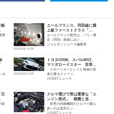
客船
エールフランス、羽田線に最
…
上級ファーストクラス「…
豊洲
エールフランス航空は、パリ―東
京（羽田）路線におい…
ジョルダンニュース編集部
2026/3/30 14:39
毎
トヨタGR86、スバルBRZ、
て
マツダロードスター 世界…
スポーツカーというと独身の若
者が乗るイメージ…
2025/5/18 13:00
～8
J-CASTニュース
「日
クルマ選びで実は重要な「エ
…
ンジン形式」 燃費と並…
中国
世界の内燃機関のクルマで最も
多いのは直列エン…
J-CASTニュース