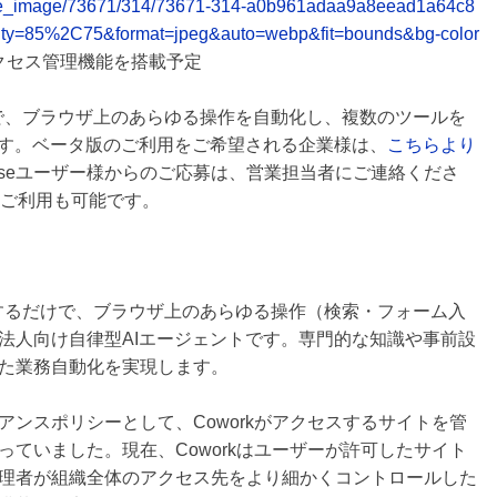
release_image/73671/314/73671-314-a0b961adaa9a8eead1a64c8
ity=85%2C75&format=jpeg&auto=webp&fit=bounds&bg-color
けのアクセス管理機能を搭載予定
だけで、ブラウザ上のあらゆる操作を自動化し、複数のツールを
です。ベータ版のご利用をご希望される企業様は、
こちらより
enseユーザー様からのご応募は、営業担当者にご連絡くださ
のご利用も可能です。
Iに指示するだけで、ブラウザ上のあらゆる操作（検索・フォーム入
法人向け自律型AIエージェントです。専門的な知識や事前設
た業務自動化を実現します。
ンスポリシーとして、Coworkがアクセスするサイトを管
ていました。現在、Coworkはユーザーが許可したサイト
理者が組織全体のアクセス先をより細かくコントロールした