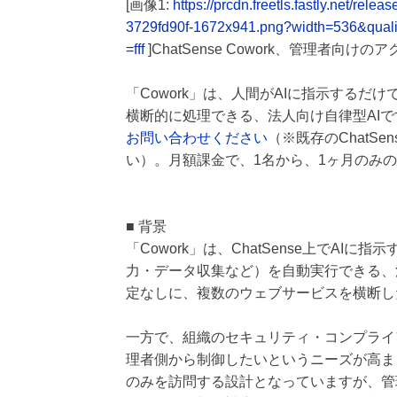
[画像1:
https://prcdn.freetls.fastly.net/
3729fd90f-1672x941.png?width=536&qual
=fff
]ChatSense Cowork、管理者向
「Cowork」は、人間がAIに指示する
横断的に処理できる、法人向け自律型AI
お問い合わせください
（※既存のChatS
い）。月額課金で、1名から、1ヶ月のみ
■ 背景
「Cowork」は、ChatSense上でA
力・データ収集など）を自動実行できる、
定なしに、複数のウェブサービスを横断し
一方で、組織のセキュリティ・コンプライア
理者側から制御したいというニーズが高まっ
のみを訪問する設計となっていますが、管