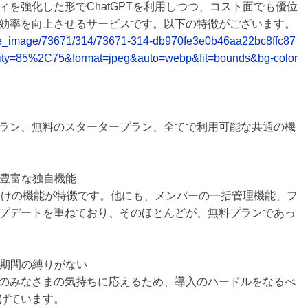
リティを強化した形でChatGPTを利用しつつ、コスト面でも優位
効率を向上させるサービスです。以下の特徴がございます。
elease_image/73671/314/73671-314-db970fe3e0b46aa22bc8ffc87
ity=85%2C75&format=jpeg&auto=webp&fit=bounds&bg-color
ラン、無料のスタータープラン、全てで利用可能な共通の機
、豊富な独自機能
約向けの機能が特徴です。他にも、メンバーの一括管理機能、フ
プデートを重ねており、そのほとんどが、無料プランであっ
利用期間の縛りがない
のみなさまの気持ちに応えるため、導入のハードルをなるべ
げています。