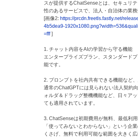
スが提供するChatSenseとは、セキュ
性のあるサービスで、法人・自治体の業務
[画像2:
https://prcdn.freetls.fastly.net/r
4b5dea9-1920x1080.png?width=536&qual
=fff
]
1. チャット内容をAIの学習から守る機能
エンタープライズプラン、スタンダードプ
能です。
2. プロンプトを社内共有できる機能など
通常のChatGPTには見られない法人契
ォルダ＆ドラッグ整機機能など、日々アッ
ても適用されています。
3. ChatSenseは初期費用が無料、最低
「使ってみないとわからない」という企業
くさげ、無料で利用可能な範囲を大きく広