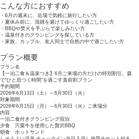
こんな方におすすめ
・6月の週末に、近場で気軽に旅行したい方
・夏休み前に、混雑を避けてゆっくり過ごしたい方
・BBQや焚火を手ぶらで楽しみたい方
・温泉付きのグランピングを探している方
・家族、カップル、友人同士で自然の中で過ごしたい方
プラン概要
プラン名
【一泊二食＆温泉つき】6月ご来場の方だけの特別割引。森
で“ひと息つく時間”を過ごす直前割プラン
予約期間
2026年6月13日（土）～6月30日（火）
対象期間
2026年6月15日（月）～6月30日（火）ご来場分
内容
一泊二食付きグランピング宿泊
夕食 宍粟牛を使用した贅沢BBQ
朝食 ホットサンド
しそうよい温泉 チェックイン当日入浴し放題チケット付き