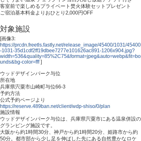
客室前で楽しめるプライベート焚火体験セットプレゼント
ご宿泊基本料金よりおひとり2,000円OFF
対象施設
[画像3:
https://prcdn.freetls.fastly.net/release_image/45400/1031/45400
-1031-35d1cdf2ff19dbee7277e101626ac891-1206x904.jpg?
width=536&quality=85%2C75&format=jpeg&auto=webp&fit=bo
unds&bg-color=fff
]
ウッドデザインパーク与位
所在地
兵庫県宍粟市山崎町与位66-3
予約方法
公式予約ページより
https://reserve.489ban.net/client/wdp-shiso/0/plan
施設情報
ウッドデザインパーク与位は、兵庫県宍粟市にある温泉併設の
グランピング施設です。
大阪から約1時間30分、神戸から約1時間20分、姫路市から約
50分。都市部から少し足を伸ばした先にある自然豊かなロケ