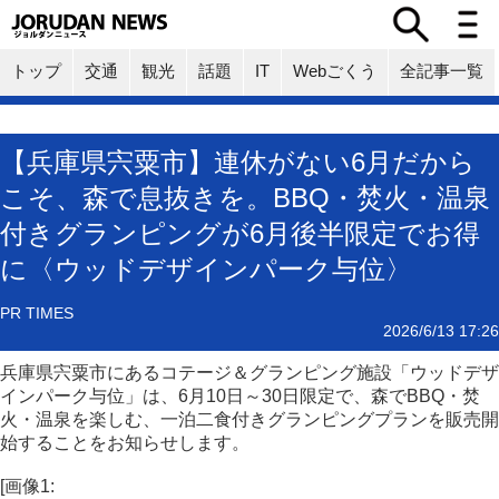
トップ
交通
観光
話題
IT
Webごくう
全記事一覧
【兵庫県宍粟市】連休がない6月だから
こそ、森で息抜きを。BBQ・焚火・温泉
付きグランピングが6月後半限定でお得
に〈ウッドデザインパーク与位〉
PR TIMES
2026/6/13 17:26
兵庫県宍粟市にあるコテージ＆グランピング施設「ウッドデザ
インパーク与位」は、6月10日～30日限定で、森でBBQ・焚
火・温泉を楽しむ、一泊二食付きグランピングプランを販売開
始することをお知らせします。
[画像1: