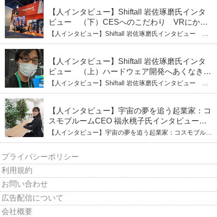
生地に込めた「誰でもできる」という哲学
【人インタビュー】Shiftall 岩佐琢磨氏インタ
ビュー （下）CESへのこだわり VRにかけ
る未来
【人インタビュー】Shiftall 岩佐琢磨氏インタビュー
（下）CESへのこだわり VRにかける未来
【人インタビュー】Shiftall 岩佐琢磨氏インタ
ビュー （上）ハードウェア開発へあくなき挑
戦 その起業の経緯とは
【人インタビュー】Shiftall 岩佐琢磨氏インタビュー
（上）ハードウェア開発へあくなき挑戦 その起業の経緯
とは
【人インタビュー】宇宙の夢を追う起業家：コ
スモブルームCEO 福永桃子氏インタビュー
（下）
【人インタビュー】宇宙の夢を追う起業家：コスモブルー
ムCEO 福永桃子氏インタビュー（下）
プライバシーポリシー
利用規約
お問い合わせ
広告配信について
会社概要