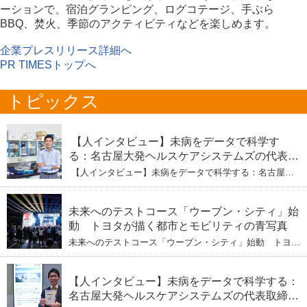
ーションで、宿泊グランピング、ログコテージ、手ぶら
BBQ、焚火、季節のアクティビティなどを楽しめます。
企業プレスリリース詳細へ
PR TIMESトップへ
トピックス
【人インタビュー】未病をデータで科学す
る：名古屋大発ヘルスケアシステムズの代表取
締役社長・瀧本陽介 【下】「人生80年の暇つ
【人インタビュー】未病をデータで科学する：名古屋大
ぶし」を着実に：理系ニートが挑むヘルスケア
発ヘルスケアシステムズの代表取締役社長・瀧本陽介
【下】「人生80年の暇つぶし」を着実に：理系ニートが
標準化と海外戦略
挑むヘルスケア標準化と海外戦略
未来へのテストコース「ウーブン・シティ」始
動 トヨタが描く都市とモビリティの青写真
未来へのテストコース「ウーブン・シティ」始動 トヨタ
が描く都市とモビリティの青写真
【人インタビュー】未病をデータで科学する：
名古屋大発ヘルスケアシステムズの代表取締役