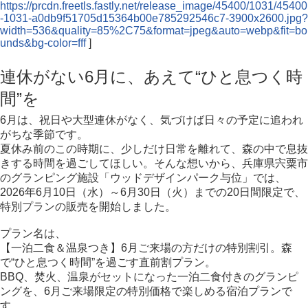
https://prcdn.freetls.fastly.net/release_image/45400/1031/45400
-1031-a0db9f51705d15364b00e785292546c7-3900x2600.jpg?
width=536&quality=85%2C75&format=jpeg&auto=webp&fit=bo
unds&bg-color=fff
]
連休がない6月に、あえて“ひと息つく時
間”を
6月は、祝日や大型連休がなく、気づけば日々の予定に追われ
がちな季節です。
夏休み前のこの時期に、少しだけ日常を離れて、森の中で息抜
きする時間を過ごしてほしい。そんな想いから、兵庫県宍粟市
のグランピング施設「ウッドデザインパーク与位」では、
2026年6月10日（水）～6月30日（火）までの20日間限定で、
特別プランの販売を開始しました。
プラン名は、
【一泊二食＆温泉つき】6月ご来場の方だけの特別割引。森
で“ひと息つく時間”を過ごす直前割プラン。
BBQ、焚火、温泉がセットになった一泊二食付きのグランピ
ングを、6月ご来場限定の特別価格で楽しめる宿泊プランで
す。