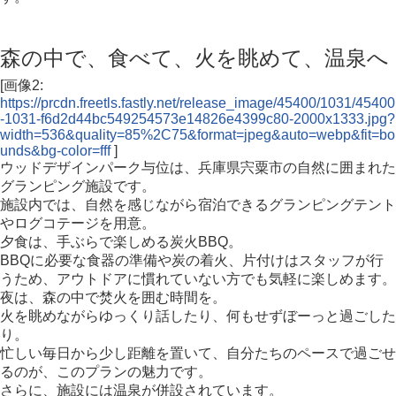
森の中で、食べて、火を眺めて、温泉へ
[画像2:
https://prcdn.freetls.fastly.net/release_image/45400/1031/45400
-1031-f6d2d44bc549254573e14826e4399c80-2000x1333.jpg?
width=536&quality=85%2C75&format=jpeg&auto=webp&fit=bo
unds&bg-color=fff
]
ウッドデザインパーク与位は、兵庫県宍粟市の自然に囲まれた
グランピング施設です。
施設内では、自然を感じながら宿泊できるグランピングテント
やログコテージを用意。
夕食は、手ぶらで楽しめる炭火BBQ。
BBQに必要な食器の準備や炭の着火、片付けはスタッフが行
うため、アウトドアに慣れていない方でも気軽に楽しめます。
夜は、森の中で焚火を囲む時間を。
火を眺めながらゆっくり話したり、何もせずぼーっと過ごした
り。
忙しい毎日から少し距離を置いて、自分たちのペースで過ごせ
るのが、このプランの魅力です。
さらに、施設には温泉が併設されています。