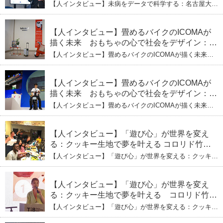
社長・瀧本陽介 郵送検査で挑む健康の未来
【人インタビュー】未病をデータで科学する：名古屋大発
ヘルスケアシステムズの代表取締役社長・瀧本陽介 郵送
検査で挑む健康の未来
【人インタビュー】畳めるバイクのICOMAが
描く未来 おもちゃの心で社会をデザイン：株
式会社ICOMAの代表取締役・生駒崇光
【人インタビュー】畳めるバイクのICOMAが描く未来
（下）おもちゃで社会を変える、「トイボック
おもちゃの心で社会をデザイン：株式会社ICOMAの代表
取締役・生駒崇光 （下）おもちゃで社会を変える、「ト
ス」というデザインメソッド
イボックス」というデザインメソッド
【人インタビュー】畳めるバイクのICOMAが
描く未来 おもちゃの心で社会をデザイン：株
式会社ICOMAの代表取締役・生駒崇光
【人インタビュー】畳めるバイクのICOMAが描く未来
（上）「変形」に魅せられたデザイナーの軌
おもちゃの心で社会をデザイン：株式会社ICOMAの代表
取締役・生駒崇光 （上）「変形」に魅せられたデザイナ
跡
ーの軌跡
【人インタビュー】「遊び心」が世界を変え
る：クッキー生地で夢を叶える コロリド竹内
ひとみ（下） 起業は「影響力」のため。愛と
【人インタビュー】「遊び心」が世界を変える：クッキー
笑いの子育て哲学
生地で夢を叶える コロリド竹内ひとみ（下） 起業は「影
響力」のため。愛と笑いの子育て哲学
【人インタビュー】「遊び心」が世界を変え
る：クッキー生地で夢を叶える コロリド竹内
ひとみ（上） クッキー生地に込めた「誰でも
【人インタビュー】「遊び心」が世界を変える：クッキー
できる」という哲学
生地で夢を叶える コロリド竹内ひとみ（上） クッキー