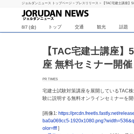
ジョルダンニュース トップページ
>
プレスリリース
>
【TAC宅建士講座】5/
ジョル
トップ
交通
観光
話題
8/7 (金)
【TAC宅建士講座】5/
座 無料セミナー開催
PR TIMES
宅建士試験対策講座を展開しているTAC株式
験に説明する無料オンラインセミナーを開
[画像1:
https://prcdn.freetls.fastly.net/
ba0a069cc5-1920x1080.png?width=536&q
olor=fff
]