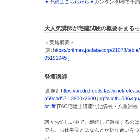
▼予約はこちらから▼
カンタン30秒で予
大人気講師が宅建試験の概要をまるっ
＜実施概要＞
[表:
https://prtimes.jp/data/corp/21078/
05191045
]
登壇講師
[画像2:
https://prcdn.freetls.fastly.net/r
a59c4d571-3900x2600.jpg?width=536&qu
or=fff
]TAC宅建士講座で池袋校・八重洲
諸々お忙しい中で、継続して勉強するのは
でも、お仕事等とはなんとか折り合いをつ
い。