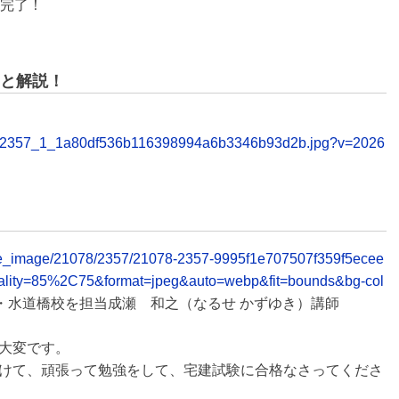
約完了！
と解説！
table/2357_1_1a80df536b116398994a6b3346b93d2b.jpg?v=2026
elease_image/21078/2357/21078-2357-9995f1e707507f359f5ecee
ality=85%2C75&format=jpeg&auto=webp&fit=bounds&bg-col
校・水道橋校を担当成瀬 和之（なるせ かずゆき）講師
大変です。
けて、頑張って勉強をして、宅建試験に合格なさってくださ