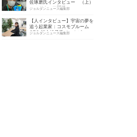
佐琢磨氏インタビュー （上）
ハードウェア開発へ…
ジョルダンニュース編集部
【人インタビュー】宇宙の夢を
追う起業家：コスモブルーム
CEO 福永桃子氏インタビ…
ジョルダンニュース編集部