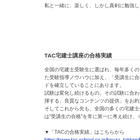
私と一緒に、楽しく、しかし真剣に勉強し
TAC宅建士講座の合格実績
全国の宅建士受験生に選ばれ、毎年多くの
た受験指導ノウハウに加え、「受講生に合
ドを確立していることにあります。
試験は変化し続けるもの。その試験に合わ
揮する、良質なコンテンツの提供」をお約
そしてこれから先も、全国の多くの宅建士
は”受講生の合格”を常に第一に考え続け
▼「TACの合格実績」はこちらから
https://www.tac-school.co.jp/kouza_takken/