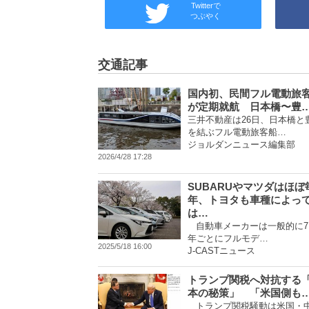
Twitterで
つぶやく
交通記事
国内初、民間フル電動旅
が定期就航 日本橋〜豊
三井不動産は26日、日本橋と
を結ぶフル電動旅客船…
ジョルダンニュース編集部
2026/4/28 17:28
SUBARUやマツダはほぼ
年、トヨタも車種によっ
は…
自動車メーカーは一般的に7
年ごとにフルモデ…
2025/5/18 16:00
J-CASTニュース
トランプ関税へ対抗する
本の秘策」 「米国側も
トランプ関税騒動は米国・