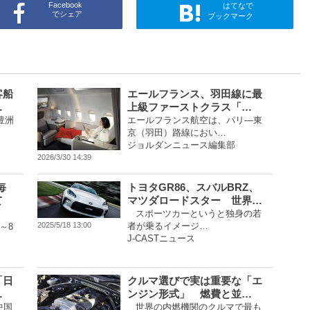
Facebook
はてなで
でシェア
ブックマーク
客船
エールフランス、羽田線に最
…
上級ファーストクラス「…
豊洲
エールフランス航空は、パリ―東
京（羽田）路線におい…
ジョルダンニュース編集部
2026/3/30 14:39
毎
トヨタGR86、スバルBRZ、
て
マツダロードスター 世界…
スポーツカーというと独身の若
者が乗るイメージ…
2025/5/18 13:00
～8
J-CASTニュース
「日
クルマ選びで実は重要な「エ
…
ンジン形式」 燃費と並…
中国
世界の内燃機関のクルマで最も