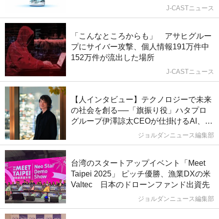
J-CASTニュース
「こんなところからも」 アサヒグルー
プにサイバー攻撃、個人情報191万件中
152万件が流出した場所
J-CASTニュース
【人インタビュー】テクノロジーで未来
の社会を創る──「旗振り役」ハタプロ
グループ伊澤諒太CEOが仕掛けるAI、教
育、まちづくり
ジョルダンニュース編集部
台湾のスタートアップイベント「Meet
Taipei 2025」 ピッチ優勝、漁業DXの米
Valtec 日本のドローンファンド出資先
ジョルダンニュース編集部