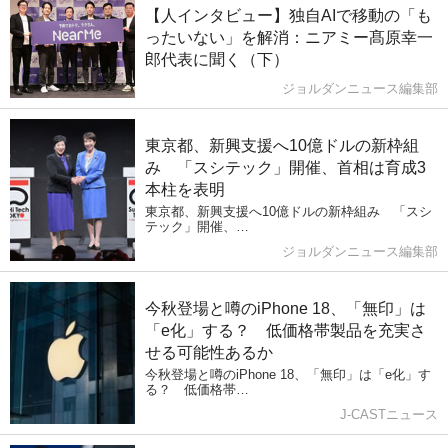
【人インタビュー】独自AIで移動の「も
ったいない」を解消：ニアミー髙原幸一
郎代表に聞く（下）
ジョルダンニュース編集部
東京都、新興支援へ10億ドルの新枠組
み 「スシテック」開催、首相は育成3
本柱を表明
東京都、新興支援へ10億ドルの新枠組み 「スシ
テック」開催、…
ジョルダンニュース編集部
今秋登場と噂のiPhone 18、「無印」は
「e化」する？ 低価格帯製品を充実さ
せる可能性あるか
今秋登場と噂のiPhone 18、「無印」は「e化」す
る？ 低価格帯…
J-CASTニュース