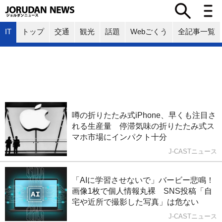
IT
トップ
交通
観光
話題
Webごくう
全記事一覧
噂の折りたたみ式iPhone、早くも注目さ
れる生産量 停滞気味の折りたたみ式ス
マホ市場にインパクト十分
J-CASTニュース
「AIに学習させないで」バービー悲鳴！
画像1枚で個人情報丸裸 SNS投稿「自
宅や近所で撮影した写真」は危ない
J-CASTニュース