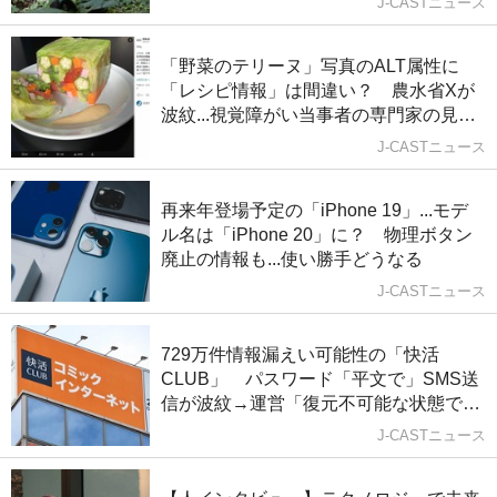
J-CASTニュース
「野菜のテリーヌ」写真のALT属性に
「レシピ情報」は間違い？ 農水省Xが
波紋...視覚障がい当事者の専門家の見解
は
J-CASTニュース
再来年登場予定の「iPhone 19」...モデ
ル名は「iPhone 20」に？ 物理ボタン
廃止の情報も...使い勝手どうなる
J-CASTニュース
729万件情報漏えい可能性の「快活
CLUB」 パスワード「平文で」SMS送
信が波紋→運営「復元不可能な状態で保
管」
J-CASTニュース