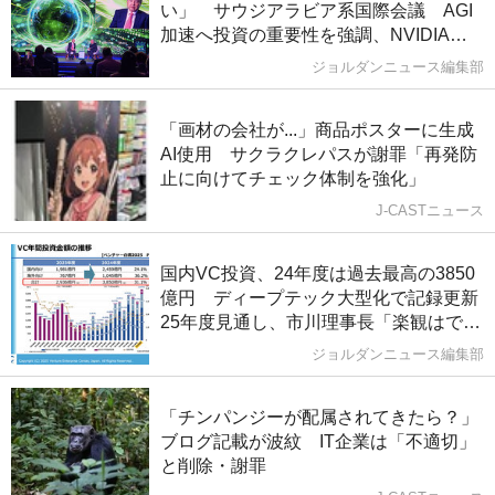
い」 サウジアラビア系国際会議 AGI
加速へ投資の重要性を強調、NVIDIA株
売却は苦渋の決断
ジョルダンニュース編集部
「画材の会社が...」商品ポスターに生成
AI使用 サクラクレパスが謝罪「再発防
止に向けてチェック体制を強化」
J-CASTニュース
国内VC投資、24年度は過去最高の3850
億円 ディープテック大型化で記録更新
25年度見通し、市川理事長「楽観はでき
ず」
ジョルダンニュース編集部
「チンパンジーが配属されてきたら？」
ブログ記載が波紋 IT企業は「不適切」
と削除・謝罪