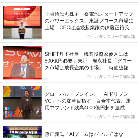
王貞治氏も株主 蓄電池スタートアップ
のパワーエックス、東証グロース市場に
上場 CEOは連続起業家の伊藤正裕氏
ジョルダンニュース編集部
SHIFT丹下社長「機関投資家参入には
500億円必要」東証・岩永社長「グロー
ス市場は成長企業の市場」 時価総額の
上場基準厳格化
ジョルダンニュース編集部
グローバル・ブレイン、「AIドリブン
VC」への変革目指す 百合本代表、運
用中ファンド残高4000億円超を達成 デ
ィープテック投資を強化
ジョルダンニュース編集部
孫正義氏「AIブームはバブルではな