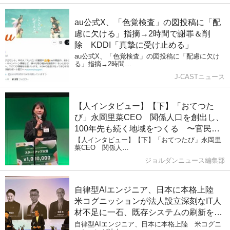
au公式X、「色覚検査」の図投稿に「配
慮に欠ける」指摘→2時間で謝罪＆削
除 KDDI「真摯に受け止める」
au公式X、「色覚検査」の図投稿に「配慮に欠け
る」指摘→2時間…
J-CASTニュース
【人インタビュー】【下】「おてつた
び」永岡里菜CEO 関係人口を創出し、
100年先も続く地域をつくる 〜官民連
携と持続可能なエコシステム〜
【人インタビュー】【下】「おてつたび」永岡里
菜CEO 関係人…
ジョルダンニュース編集部
自律型AIエンジニア、日本に本格上陸
米コグニッションが法人設立深刻なIT人
材不足に一石、既存システムの刷新を大
幅短縮
自律型AIエンジニア、日本に本格上陸 米コグニ