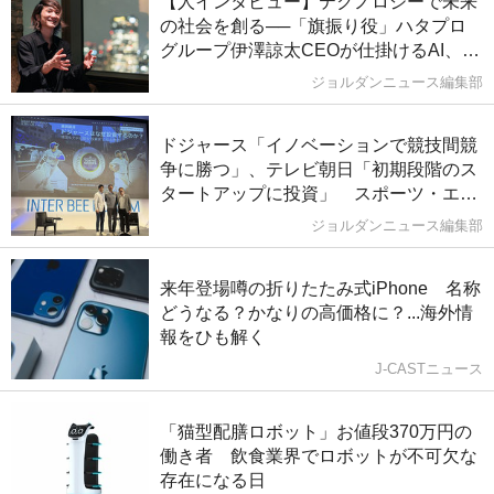
【人インタビュー】テクノロジーで未来
の社会を創る──「旗振り役」ハタプロ
グループ伊澤諒太CEOが仕掛けるAI、教
育、まちづくり
ジョルダンニュース編集部
ドジャース「イノベーションで競技間競
争に勝つ」、テレビ朝日「初期段階のス
タートアップに投資」 スポーツ・エン
タメ、VC投資が重要に
ジョルダンニュース編集部
来年登場噂の折りたたみ式iPhone 名称
どうなる？かなりの高価格に？...海外情
報をひも解く
J-CASTニュース
「猫型配膳ロボット」お値段370万円の
働き者 飲食業界でロボットが不可欠な
存在になる日