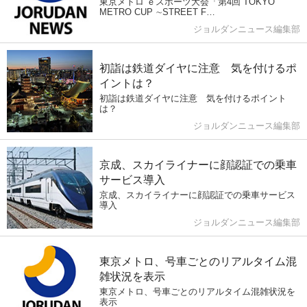
東京メトロ ｅスポーツ大会「第4回 TOKYO
METRO CUP ∼STREET F…
ジョルダンニュース編集部
初詣は鉄道ダイヤに注意 気を付けるポ
イントは？
初詣は鉄道ダイヤに注意 気を付けるポイント
は？
ジョルダンニュース編集部
京成、スカイライナーに顔認証での乗車
サービス導入
京成、スカイライナーに顔認証での乗車サービス
導入
ジョルダンニュース編集部
東京メトロ、号車ごとのリアルタイム混
雑状況を表示
東京メトロ、号車ごとのリアルタイム混雑状況を
表示