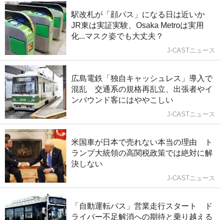
駅改札が「顔パス」になる日は近いか
JR東は実証実験、Osaka Metroは実用
化...マスク姿でも大丈夫？
J-CASTニュース
広島電鉄「独自キャッシュレス」導入で
混乱 交通系の規格再乱立、出張者やイ
ンバウンド客にはややこしい
J-CASTニュース
米国車が日本で売れない本当の理由 ト
ランプ大統領の高関税政策では絶対に解
決しない
J-CASTニュース
「自動運転バス」営業走行スタート ド
ライバー不足解消への期待と乗り越える