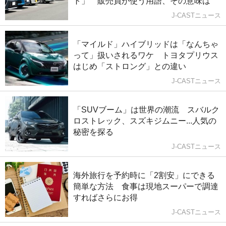
ト」 販売員が使う用語、その意味は
J-CASTニュース
「マイルド」ハイブリッドは「なんちゃ
って」扱いされるワケ トヨタプリウス
はじめ「ストロング」との違い
J-CASTニュース
「SUVブーム」は世界の潮流 スバルク
ロストレック、スズキジムニー...人気の
秘密を探る
J-CASTニュース
海外旅行を予約時に「2割安」にできる
簡単な方法 食事は現地スーパーで調達
すればさらにお得
J-CASTニュース