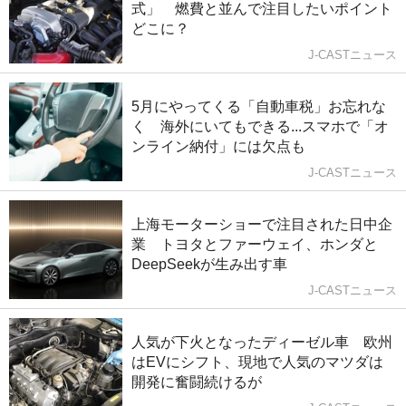
式」 燃費と並んで注目したいポイント
どこに？
J-CASTニュース
5月にやってくる「自動車税」お忘れな
く 海外にいてもできる...スマホで「オ
ンライン納付」には欠点も
J-CASTニュース
上海モーターショーで注目された日中企
業 トヨタとファーウェイ、ホンダと
DeepSeekが生み出す車
J-CASTニュース
人気が下火となったディーゼル車 欧州
はEVにシフト、現地で人気のマツダは
開発に奮闘続けるが