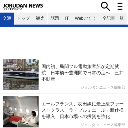
交通
トップ
観光
話題
IT
Webごくう
全記事一覧
国内初、民間フル電動旅客船が定期就
航 日本橋〜豊洲間で日常の足へ 三井
不動産
ジョルダンニュース編集部
エールフランス、羽田線に最上級ファー
ストクラス「ラ・プルミエール」新仕様
を導入 日本市場への投資を強化
ジョルダンニュース編集部