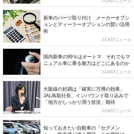
J-CASTニュース
新車のパーツ取り付け メーカーオプシ
ョンとディーラーオプションの賢い活用
術
J-CASTニュース
国内新車の99％はオートマ それでもマ
ニュアル車に乗る魅力はどこにあるのか
J-CASTニュース
大阪線の好調は「確実に万博の効果」
JAL鳥取社長、インバウンド取り込みで
「地方がしっかり潤う状況」期待
J-CASTニュース
知っておきたい自動車の「セグメン