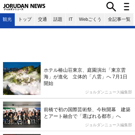
観光
トップ
交通
話題
IT
Webごくう
全記事一覧
ホテル椿山荘東京、庭園演出「東京雲
海」が進化 立体的「八雲」へ 7月1日
開始
ジョルダンニュース編集部
前橋で初の国際芸術祭、今秋開幕 建築
とアート融合で「選ばれる都市」へ
ジョルダンニュース編集部