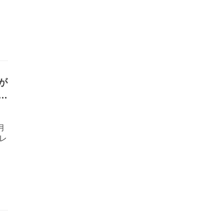
が
」
月
レ