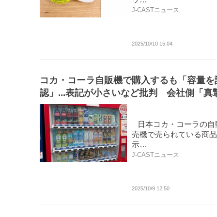
J-CASTニュース
2025/10/10 15:04
コカ・コーラ自販機で購入するも「容量を
認」...表記が小さいなど批判 会社側「真
受け止める」
日本コカ・コーラの自
売機で売られている商品
示…
J-CASTニュース
2025/10/9 12:50