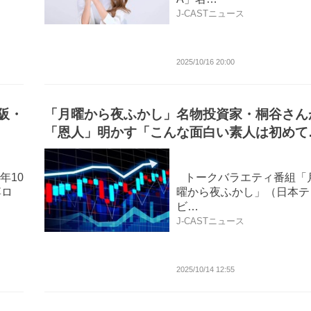
J-CASTニュース
2025/10/16 20:00
阪・
「月曜から夜ふかし」名物投資家・桐谷さん
「恩人」明かす「こんな面白い素人は初めて
でいいとも出演
年10
トークバラエティ番組「
博ロ
曜から夜ふかし」（日本テ
ビ…
J-CASTニュース
2025/10/14 12:55