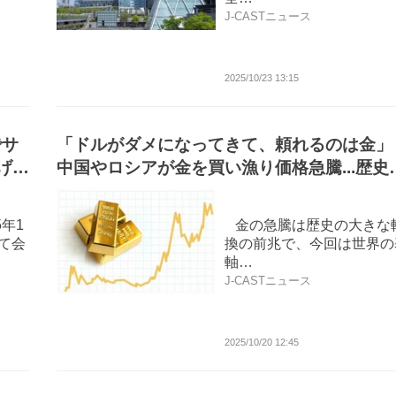
J-CASTニュース
2025/10/23 13:15
でサ
「ドルがダメになってきて、頼れるのは金
げる
中国やロシアが金を買い漁り価格急騰...歴史
な大変革の予兆か
年1
金の急騰は歴史の大きな
って会
換の前兆で、今回は世界の
軸…
J-CASTニュース
2025/10/20 12:45