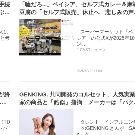
手続
「嘘だろ...」ベイシア、セルフ式カレー＆麻
ぶっ
豆腐の「セルフ式販売」休止へ 悲しみの声
続々「お昼の楽しみだったのに」
人は
スーパーマーケット「ベ
と考
シア」の公式Xが2025年1
14…
J-CASTニュース
2025/10/17 17:54
が終
GENKING. 共同開発のコルセット、人気実
.運
家の商品と「酷似」指摘 メーカーは「パク
リ」否定、弁護士らと相談し「必要な対応」
（TD
タレント・インフルエン
ンバ
ーのGENKING.さんが「S
A」名…