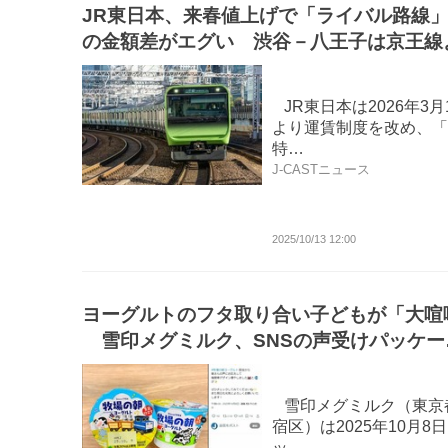
JR東日本、来春値上げで「ライバル路線
の金額差がエグい 渋谷－八王子は京王線
400円ほど高くなる
JR東日本は2026年3月
より運賃制度を改め、「
特…
J-CASTニュース
2025/10/13 12:00
ヨーグルトのフタ取り合い子どもが「大喧
雪印メグミルク、SNSの声受けパッケー
デザイン追加...報告に喜びの声続々
雪印メグミルク（東京
宿区）は2025年10月8
ッ…