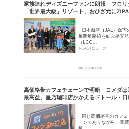
家族連れディズニーファンに朗報 フロリ
「世界最大級」リゾート、おひざ元にZIPA
が直行チャーター便
日本航空（JAL）傘下
長距離路線を結ぶ格安航
（LCC…
J-CASTニュース
2025/10/28 19:34
高価格帯カフェチェーンで明暗 コメダは
最高益、星乃珈琲店かかえるドトール・日
HDは苦戦のワケ
同じ高価格帯のカフェ
ーンでありながら、業績
暗…