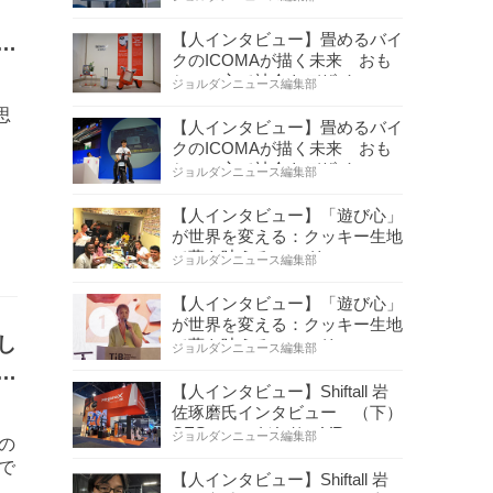
」
【人インタビュー】畳めるバイ
沼
クのICOMAが描く未来 おも
ちゃの心で社会をデザイ…
ジョルダンニュース編集部
思
【人インタビュー】畳めるバイ
クのICOMAが描く未来 おも
ちゃの心で社会をデザイ…
ジョルダンニュース編集部
【人インタビュー】「遊び心」
が世界を変える：クッキー生地
で夢を叶える コロリ…
ジョルダンニュース編集部
【人インタビュー】「遊び心」
が世界を変える：クッキー生地
し
で夢を叶える コロリ…
ジョルダンニュース編集部
玉
【人インタビュー】Shiftall 岩
佐琢磨氏インタビュー （下）
CESへのこだわり VR…
ジョルダンニュース編集部
の
で
【人インタビュー】Shiftall 岩