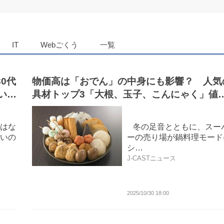
ダンニュース
IT
Webごくう
一覧
0代
物価高は「おでん」の中身にも影響？ 人気
いこ
具材トップ3「大根、玉子、こんにゃく」値
げどうなる
はな
冬の足音とともに、スー
いの
ーの売り場が鍋料理モード
シ…
J-CASTニュース
2025/10/30 18:00