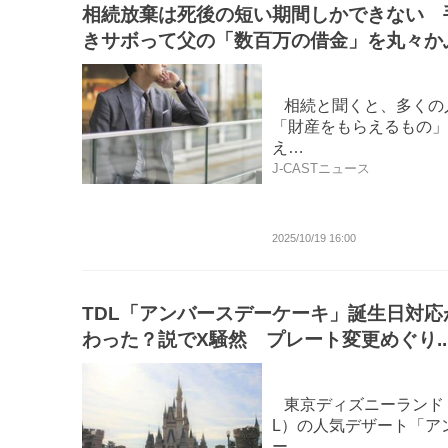
相続放棄は死後の短い期間しかできない 
きサボって父の「数百万の借金」を丸々か
た三男の末路
相続と聞くと、多くの
「財産をもらえるもの」
え…
J-CASTニュース
2025/10/19 16:00
TDL「アンバースデーケーキ」誕生日対応
わった？説でX騒然 プレート変更めぐり..
営会社明かした現状
東京ディズニーランド
L）の人気デザート「ア
ー…