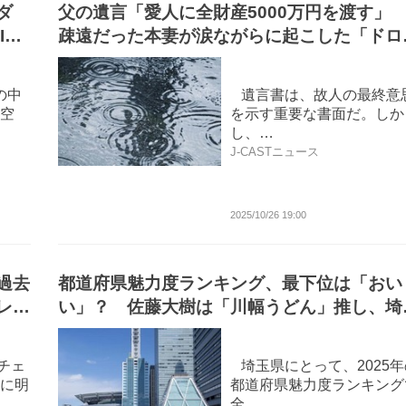
ダ
父の遺言「愛人に全財産5000万円を渡す
IR
疎遠だった本妻が涙ながらに起こした「ドロ
裁判」の意外な末路
の中
遺言書は、故人の最終意
空
を示す重要な書面だ。しか
し、…
J-CASTニュース
2025/10/26 19:00
過去
都道府県魅力度ランキング、最下位は「おい
レス
い」？ 佐藤大樹は「川幅うどん」推し、埼
県の「隠れた魅力」続々発掘
チェ
埼玉県にとって、2025年
に明
都道府県魅力度ランキング
全…