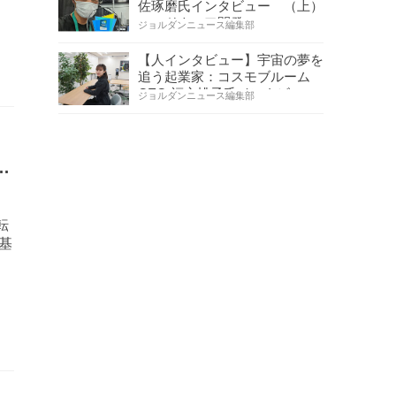
佐琢磨氏インタビュー （上）
ハードウェア開発へ…
ジョルダンニュース編集部
【人インタビュー】宇宙の夢を
追う起業家：コスモブルーム
CEO 福永桃子氏インタビ…
ジョルダンニュース編集部
」
的
転
基