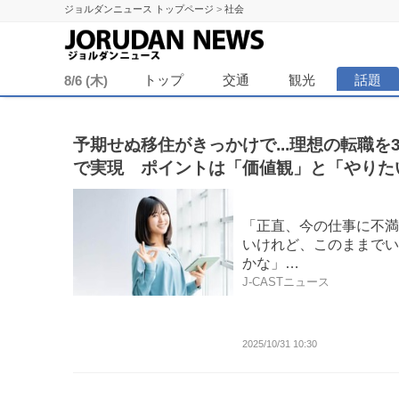
ジョルダンニュース トップページ
>
社会
ジョル
トップ
交通
観光
話題
8/6 (木)
予期せぬ移住がきっかけで...理想の転職を3
で実現 ポイントは「価値観」と「やりた
と」の両立【専門家が解説】
「正直、今の仕事に不満
いけれど、このままでい
かな」…
J-CASTニュース
2025/10/31 10:30