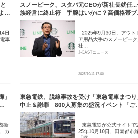
」と
スノーピーク、スタバ元CEOが新社長就任...
より
族経営に終止符 手腕はいかに？高価格帯ブ
ンド展開どうなる
14日
2025年9月30日、アウト
電車
ア用品大手のスノーピーク
社…
J-CASTニュース
2025/10/11 17:00
嘩」
東急電鉄、脱線事故を受け「東急電車まつり
ジ
中止＆謝罪 800人募集の盛況イベント「ご
待に沿えず」
都新
東急電鉄が公式サイトで2
日、カ
25年10月10日、田園都市
「梶…