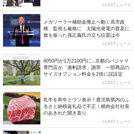
J-CASTニュース
メガソーラー補助金廃止へ動く高市政
権、監視も厳格に 太陽光発電の普及に
旗を振った孫正義氏の立ち位置は今
J-CASTニュース
6050円が1万2100円に...京都のパジャマ
専門店が「過剰請求」謝罪 一部商品の
サイズオプション料金を2倍に誤設定
J-CASTニュース
乳牛を和牛とウソ表示！鹿児島県内のふ
るさと納税返礼品で不正！精肉会社社長
のあきれた開き直り
J-CASTニュース