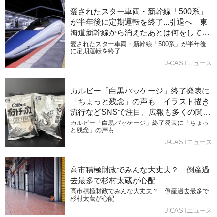
愛されたスター車両・新幹線「500系」
が半年後に定期運転を終了...引退へ 東
海道新幹線から消えたあとは何をしてい
たか
愛されたスター車両・新幹線「500系」が半年後
に定期運転を終了…
J-CASTニュース
カルビー「白黒パッケージ」終了発表に
「ちょっと残念」の声も イラスト描き
流行などSNSで注目、広報も多くの関心
「認識」
カルビー「白黒パッケージ」終了発表に「ちょっ
と残念」の声も…
J-CASTニュース
高市積極財政でみんな大丈夫？ 倒産過
去最多で杉村太蔵が心配
高市積極財政でみんな大丈夫？ 倒産過去最多で
杉村太蔵が心配
J-CASTニュース