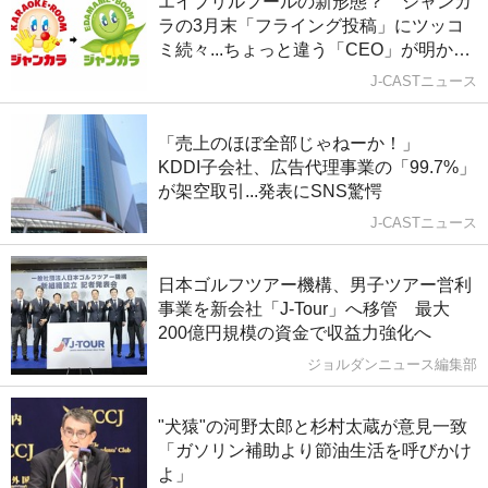
エイプリルフールの新形態？ ジャンカ
ラの3月末「フライング投稿」にツッコ
ミ続々...ちょっと違う「CEO」が明かし
た思い
J-CASTニュース
「売上のほぼ全部じゃねーか！」
KDDI子会社、広告代理事業の「99.7%」
が架空取引...発表にSNS驚愕
J-CASTニュース
日本ゴルフツアー機構、男子ツアー営利
事業を新会社「J-Tour」へ移管 最大
200億円規模の資金で収益力強化へ
ジョルダンニュース編集部
"犬猿"の河野太郎と杉村太蔵が意見一致
「ガソリン補助より節油生活を呼びかけ
よ」