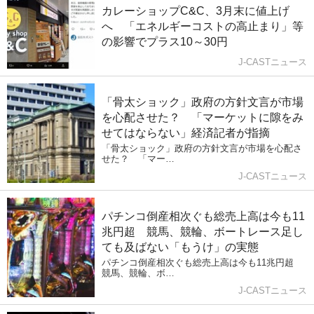
カレーショップC&C、3月末に値上げ
へ 「エネルギーコストの高止まり」等
の影響でプラス10～30円
J-CASTニュース
「骨太ショック」政府の方針文言が市場
を心配させた？ 「マーケットに隙をみ
せてはならない」経済記者が指摘
「骨太ショック」政府の方針文言が市場を心配さ
せた？ 「マー…
J-CASTニュース
パチンコ倒産相次ぐも総売上高は今も11
兆円超 競馬、競輪、ボートレース足し
ても及ばない「もうけ」の実態
パチンコ倒産相次ぐも総売上高は今も11兆円超
競馬、競輪、ボ…
J-CASTニュース