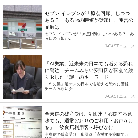
セブン‐イレブンが「原点回帰」しつつ
ある？ ある店の時短が話題に、運営の
見解は
セブン‐イレブンが「原点回帰」しつつある？ あ
る店の時短が…
J-CASTニュース
「AI失業」近未来の日本でも増える恐れ
に警鐘 チームみらい安野氏が国会で繰
り返した「謎」のキーワード
「AI失業」近未来の日本でも増える恐れに警鐘
チームみらい安…
J-CASTニュース
全東信の破産受け...食団連「応援する意
味でも、通常どおりのご利用・お声がけ
を」 飲食店利用客へ呼びかけ
全東信の破産受け...食団連「応援する意味でも、