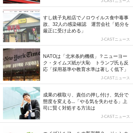
J-CASTニュース
すし銚子丸柏店でノロウイルス食中毒事
故、32人の感染確認 運営会社「処分を
厳正に受け止める」
J-CASTニュース
NATOは「北米条約機構」？ニューヨー
ク・タイムズ紙が大恥 トランプ氏も反
応「採用基準や教育水準は著しく低下」
J-CASTニュース
成果の横取り、責任の押し付け、気分で
態度を変える...「やる気を失わせる」上
司に賢く対処する方法は
J-CASTニュース