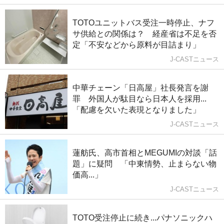
TOTOユニットバス受注一時停止、ナフ
サ供給との関係は？ 経産省は不足を否
定「不安などから原料が目詰まり」
J-CASTニュース
中華チェーン「日高屋」社長発言を謝
罪 外国人が駄目なら日本人を採用...
「配慮を欠いた表現となりました」
J-CASTニュース
蓮舫氏、高市首相とMEGUMIの対談「話
題」に疑問 「中東情勢、止まらない物
価高...」
J-CASTニュース
TOTO受注停止に続き...パナソニックハ