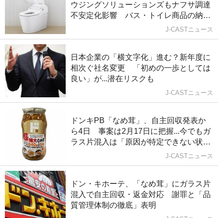
ウジングソリューションズもナフサ調達
不安定化影響 バス・トイレ商品の納期
「未定」
J-CASTニュース
日本企業の「横文字化」進む？新年度に
相次ぐ社名変更 「初めの一歩としては
良い」が...潜在リスクも
J-CASTニュース
ドンキPB「なめ茸」、自主回収発表か
ら4日 事案は2月17日に把握...今でもガ
ラス片混入は「原因が特定できない状
況」
J-CASTニュース
ドン・キホーテ、「なめ茸」にガラス片
混入で自主回収・返金対応 謝罪と「品
質管理体制の徹底」表明