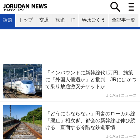
話題
トップ
交通
観光
IT
Webごくう
全記事一覧
「インバウンドに新幹線代1万円」施策
に「外国人優遇か」と批判 JRにはかつ
て乗り放題激安チケットが
J-CASTニュース
「どうにもならない」田舎のローカル線
「廃止」相次ぎ、都会の新幹線は伸び続
ける 直面する冷酷な鉄道事情
J-CASTニュース