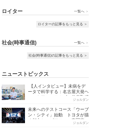
ロイター
一覧へ
＞
ロイターの記事をもっと見る
＞
社会(時事通信)
一覧へ
＞
社会(時事通信)の記事をもっと見る
＞
ニューストピックス
【人インタビュー】未病をデ
ータで科学する：名古屋大発ヘ
ルスケアシステムズの代表取締
ジョルダン
役社長・瀧本陽介 【下】「人
生80年の暇つぶし」を着実
未来へのテストコース「ウーブ
に：理系ニートが挑むヘルスケ
ン・シティ」始動 トヨタが描
ア標準化と海外戦略
く都市とモビリティの青写真
ジョルダン