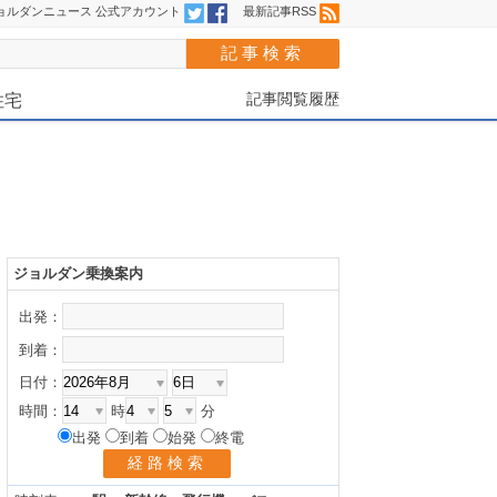
ョルダンニュース 公式アカウント
最新記事RSS
記事閲覧履歴
住宅
ジョルダン乗換案内
出発：
到着：
日付：
時間：
時
分
出発
到着
始発
終電