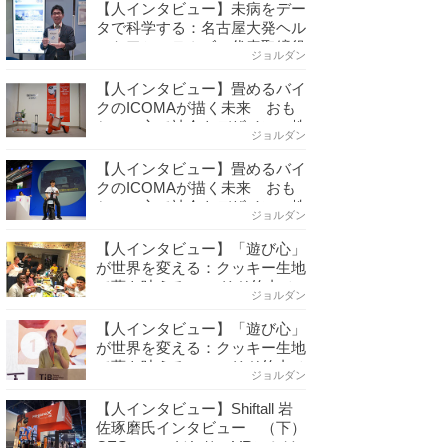
【人インタビュー】未病をデー
タで科学する：名古屋大発ヘル
スケアシステムズの代表取締役
ジョルダン
社長・瀧本陽介 郵送検査で挑
む健康の未来
【人インタビュー】畳めるバイ
クのICOMAが描く未来 おも
ちゃの心で社会をデザイン：株
ジョルダン
式会社ICOMAの代表取締役・
生駒崇光 （下）おもちゃで社
【人インタビュー】畳めるバイ
会を変える、「トイボックス」
クのICOMAが描く未来 おも
というデザインメソッド
ちゃの心で社会をデザイン：株
ジョルダン
式会社ICOMAの代表取締役・
生駒崇光 （上）「変形」に魅
【人インタビュー】「遊び心」
せられたデザイナーの軌跡
が世界を変える：クッキー生地
で夢を叶える コロリド竹内ひ
ジョルダン
とみ（下） 起業は「影響力」
のため。愛と笑いの子育て哲学
【人インタビュー】「遊び心」
が世界を変える：クッキー生地
で夢を叶える コロリド竹内ひ
ジョルダン
とみ（上） クッキー生地に込
めた「誰でもできる」という哲
【人インタビュー】Shiftall 岩
学
佐琢磨氏インタビュー （下）
CESへのこだわり VRにかけ