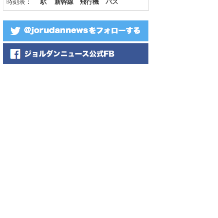
時刻表：
駅
新幹線
飛行機
バス