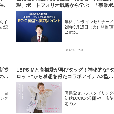
催。
現、ポートフォリオ戦略から学ぶ 「事業ポ
トフォリオを最適化するROIC経営の実践ポ
ント」
特別イ
無料オンラインセミナー／
の涼
26年9月15日（火）開催[
1: http…
2026/8/6 13:28
新提
LEPSIMと高橋愛が再びタッグ！神秘的な”
の不
ロット”から着想を得たコラボアイテム2型を
月13日（木）に発売
、自
高橋愛セルフスタイリング
ジタ
初秋LOOKの公開 や、店
定のノ…