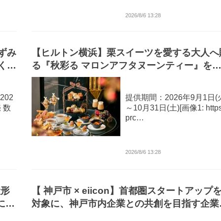
2026/8/6 13:28
ずみ
【ヒルトン横浜】栗スイーツを愛する大人へ
く限
る『秋彩る マロンアフタヌーンティー』を
供
02
提供期間：2026年9月1日(
 数
～10月31日(土)[画像1: https:
prc…
2026/8/6 13:28
産形
【 神戸市 × eiicon】首都圏スタートアップ
にて
対象に、神戸市内企業との共創を目指す企業
募集を開始。「OPEN NEXUS KOBE」