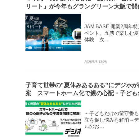
リート」が今年もグラングリーン大阪で開
JAM BASE 開業2周年
ベント、五感で楽しむ夏
体験 次…
2026/8/6 13:28
子育て世帯の”夏休みあるある”にデジホが
案 スマートホーム化で親の心配・子ども
満を同時に解決！
～子どもだけの留守番も
立を促し悩みを解消～デ
ルのお…