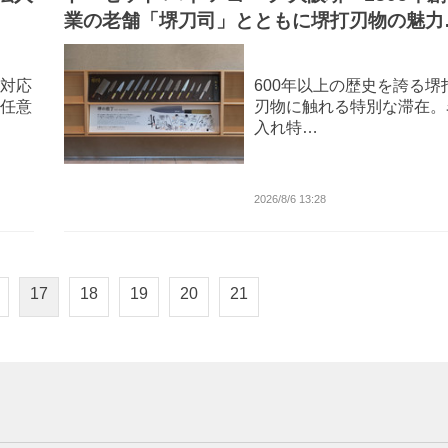
業の老舗「堺刀司」とともに堺打刃物の魅力
体験する宿泊プラン販売開始
対応
600年以上の歴史を誇る堺
任意
刃物に触れる特別な滞在。
入れ特…
2026/8/6 13:28
17
18
19
20
21