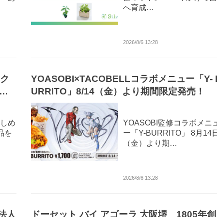
へ育成…
2026/8/6 13:28
ック
YOASOBI×TACOBELLコラボメニュー「Y- 
開
URRITO」8/14（金）より期間限定発売！
しめ
YOASOBI監修コラボメニ
品を
ー「Y-BURRITO」 8月14
（金）より期…
2026/8/6 13:28
法人
ドーセット バイ アゴーラ 大阪堺 1805年創