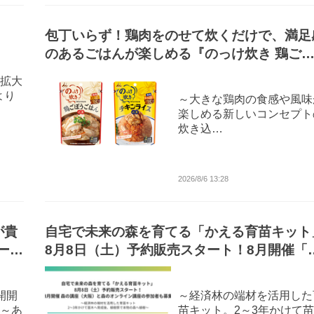
包丁いらず！鶏肉をのせて炊くだけで、満足
のあるごはんが楽しめる『のっけ炊き 鶏ご
うごはんの素『のっけ炊き チキンライスの
拡大
素』 8月24日(月) より発売
より
～大きな鶏肉の食感や風味
楽しめる新しいコンセプト
炊き込…
2026/8/6 13:28
が貴
自宅で未来の森を育てる「かえる育苗キット
ーが
8月8日（土）予約販売スタート！8月開催「
)よ
の講座（大阪）」と「森のオンライン講座」
参加者も募集
開開
～経済林の端材を活用した
～あ
苗キット。2～3年かけて