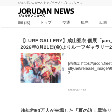
ジョルダンニュース トップページ
>
プレスリリース
ジョル
トップ
交通
観光
話題
8/6 (木)
【LURF GALLERY】成山亜衣 個展「ja
2026年8月21日(金)よりルーフギャラリー
て開催
[画像1: https://prcdn.freetl
stly.net/release_image/9
3…
2026/8/6 13:28
昨年約50万人が来場した「夏の涼：雲海リ