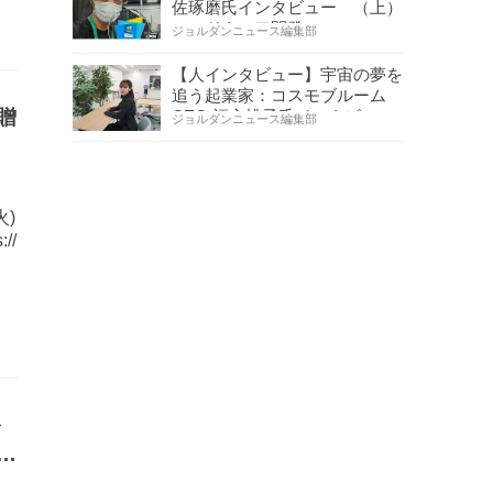
佐琢磨氏インタビュー （上）
ハードウェア開発へ…
ジョルダンニュース編集部
【人インタビュー】宇宙の夢を
追う起業家：コスモブルーム
贈
CEO 福永桃子氏インタビ…
ジョルダンニュース編集部
提
火)
//
を
の