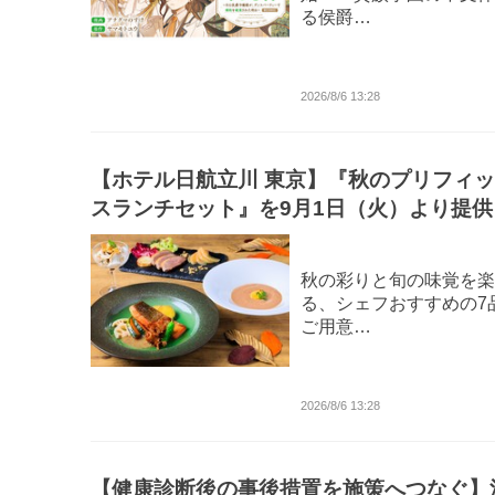
る侯爵…
2026/8/6 13:28
【ホテル日航立川 東京】『秋のプリフィ
スランチセット』を9月1日（火）より提供
始
秋の彩りと旬の味覚を楽
る、シェフおすすめの7
ご用意…
2026/8/6 13:28
【健康診断後の事後措置を施策へつなぐ】