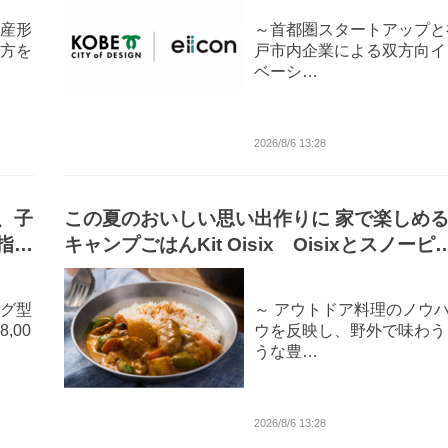
産形
～首都圏スタートアップと
方を
戸市内企業による双方向イ
ベーシ…
2026/8/6 13:28
、子
この夏のおいしい思い出作りに 家で楽しめ
指
キャンプごはんKit Oisix Oisixとスノーピ
クのコラボミールキット 2メニューが新登
（8/13～）
グ型
～ アウトドア料理のノウ
,00
ウを反映し、野外で味わう
うな豊…
2026/8/6 13:28