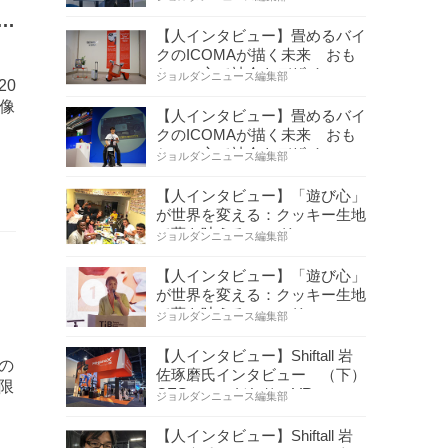
ー
【人インタビュー】畳めるバイ
イ
クのICOMAが描く未来 おも
ちゃの心で社会をデザイ…
ジョルダンニュース編集部
20
画像
【人インタビュー】畳めるバイ
クのICOMAが描く未来 おも
ちゃの心で社会をデザイ…
ジョルダンニュース編集部
【人インタビュー】「遊び心」
が世界を変える：クッキー生地
で夢を叶える コロリ…
ジョルダンニュース編集部
タ
【人インタビュー】「遊び心」
が世界を変える：クッキー生地
8
で夢を叶える コロリ…
ジョルダンニュース編集部
【人インタビュー】Shiftall 岩
の
佐琢磨氏インタビュー （下）
舗限
CESへのこだわり VR…
ジョルダンニュース編集部
【人インタビュー】Shiftall 岩