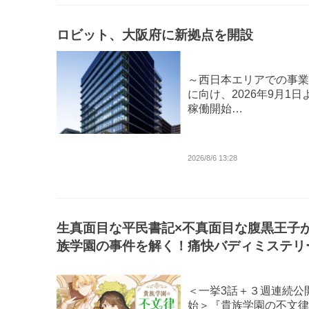
ロビット、大阪府に新拠点を開設
～西日本エリアでの事業
に向け、2026年9月1日
稼働開始…
2026/8/6 13:28
生真面目な平民書記×不真面目な腹黒王子
族学園の事件を解く！痛快バディミステリ
漫画配信サイト「コロナEX」で本日8/6(木
り連載開始!!
＜一挙3話＋３週連続公
始＞『貴族学園の不文律