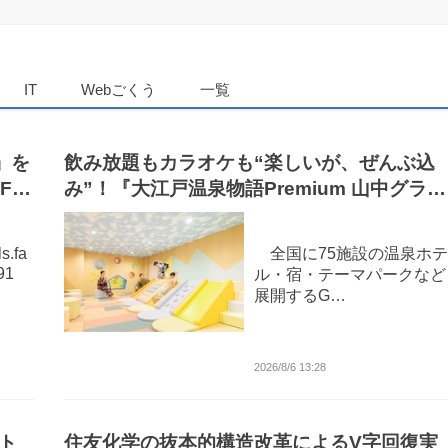
ダンニュース
IT
Webごくう
一覧
m」を
飲み放題もカラオケも“楽しいが、ぜんぶ込
2Fに
み”！『大江戸温泉物語Premium 山中グラン
ドホテル』にてPremiumシリーズ初のオー
インクルーシブ導入
s.fa
全国に75施設の温泉ホテ
91
ル・宿・テーマパークなど
展開するG…
2026/8/6 13:28
ト
住友化学の抜本的構造改革によるV字回復実