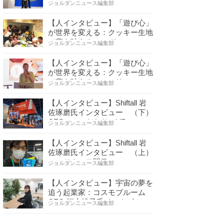
ちゃの心で社会をデザイ…
ジョルダンニュース編集部
【人インタビュー】「遊び心」
が世界を変える：クッキー生地
で夢を叶える コロリ…
ジョルダンニュース編集部
【人インタビュー】「遊び心」
が世界を変える：クッキー生地
で夢を叶える コロリ…
ジョルダンニュース編集部
【人インタビュー】Shiftall 岩
佐琢磨氏インタビュー （下）
CESへのこだわり VR…
ジョルダンニュース編集部
【人インタビュー】Shiftall 岩
佐琢磨氏インタビュー （上）
ハードウェア開発へ…
ジョルダンニュース編集部
【人インタビュー】宇宙の夢を
追う起業家：コスモブルーム
CEO 福永桃子氏インタビ…
ジョルダンニュース編集部