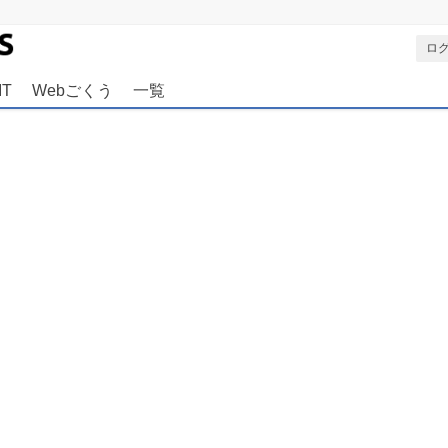
ジョルダンニュース
ロ
IT
Webごくう
一覧