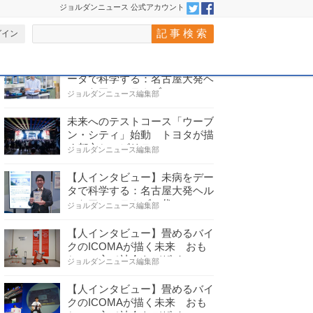
ジョルダンニュース 公式アカウント
グイン
ジョルダン記事
一覧へ
＞
【人インタビュー】未病をデ
ータで科学する：名古屋大発ヘ
ルスケアシステムズの…
ジョルダンニュース編集部
未来へのテストコース「ウーブ
ン・シティ」始動 トヨタが描
く都市とモビリティの…
ジョルダンニュース編集部
【人インタビュー】未病をデー
タで科学する：名古屋大発ヘル
スケアシステムズの代…
ジョルダンニュース編集部
【人インタビュー】畳めるバイ
クのICOMAが描く未来 おも
ちゃの心で社会をデザイ…
ジョルダンニュース編集部
【人インタビュー】畳めるバイ
クのICOMAが描く未来 おも