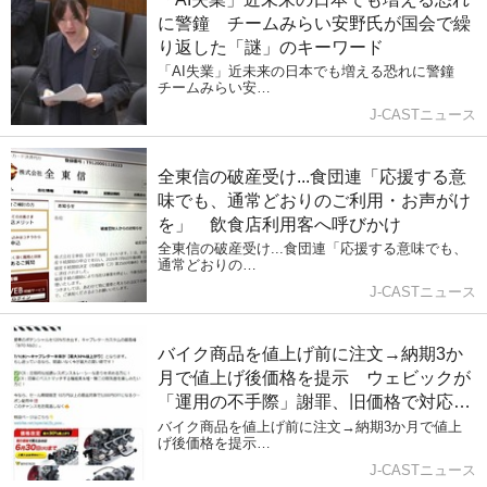
に警鐘 チームみらい安野氏が国会で繰
り返した「謎」のキーワード
「AI失業」近未来の日本でも増える恐れに警鐘
チームみらい安…
J-CASTニュース
全東信の破産受け...食団連「応援する意
味でも、通常どおりのご利用・お声がけ
を」 飲食店利用客へ呼びかけ
全東信の破産受け...食団連「応援する意味でも、
通常どおりの…
J-CASTニュース
バイク商品を値上げ前に注文→納期3か
月で値上げ後価格を提示 ウェビックが
「運用の不手際」謝罪、旧価格で対応と
発表
バイク商品を値上げ前に注文→納期3か月で値上
げ後価格を提示…
J-CASTニュース