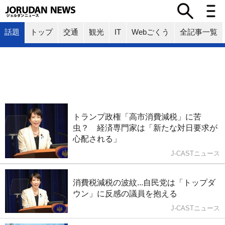
話題
トップ
交通
観光
IT
Webごくう
全記事一覧
トランプ政権「高市消費減税」に苦
虫？ 経済専門家は「新たな対日要求が
心配される」
J-CASTニュース
消費税減税の波紋...自民党は「トップダ
ウン」に反感の議員を抱える
J-CASTニュース