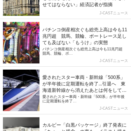
せてはならない」経済記者が指摘
J-CASTニュース
パチンコ倒産相次ぐも総売上高は今も11
兆円超 競馬、競輪、ボートレース足し
ても及ばない「もうけ」の実態
パチンコ倒産相次ぐも総売上高は今も11兆円超
競馬、競輪、ボ…
J-CASTニュース
愛されたスター車両・新幹線「500系」
が半年後に定期運転を終了...引退へ 東
海道新幹線から消えたあとは何をしてい
たか
愛されたスター車両・新幹線「500系」が半年後
に定期運転を終了…
J-CASTニュース
カルビー「白黒パッケージ」終了発表に