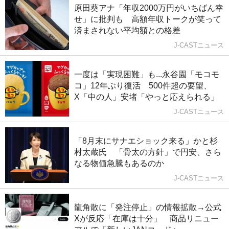
原田葵アナ「年収2000万円がいちばん幸
せ」に批判も 高額年収トークが笑って
済まされない平均額との格差
J-CASTニュース
一度は「実現困難」も...永谷園「モコモ
コ」12年ぶり復活 500件超の要望、
X「中の人」安堵「やっと応えられる」
J-CASTニュース
「8月末にサナエショック来る」かと杉
村太蔵氏 「骨太の方針」で円安、さら
なる物価急騰もあるのか
J-CASTニュース
龍角散に「発注停止」の情報拡散→公式
Xが反応「在庫は十分」 商品リニュー