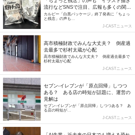
「ちょっと残念」の声も イラスト描き
流行などSNSで注目、広報も多くの関心
「認識」
カルビー「白黒パッケージ」終了発表に「ちょっ
と残念」の声も…
J-CASTニュース
高市積極財政でみんな大丈夫？ 倒産過
去最多で杉村太蔵が心配
高市積極財政でみんな大丈夫？ 倒産過去最多で
杉村太蔵が心配
J-CASTニュース
セブン‐イレブンが「原点回帰」しつつ
ある？ ある店の時短が話題に、運営の
見解は
セブン‐イレブンが「原点回帰」しつつある？ あ
る店の時短が…
J-CASTニュース
「AI失業」近未来の日本でも増える恐れ