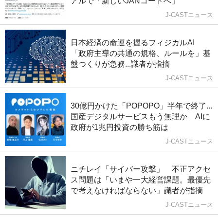
アルで「新しいJANコードへ」
J-CASTニュース
日本経済の命運を握るフィジカルAI
「政府主導の共通の規格、ルールを」基
盤つくりが急務...識者が指摘
J-CASTニュース
30億円かけた「POPOPO」半年で終了...
国産デジタルサービスもう無理か AIに
政府が1兆円投資の勝ち筋は
J-CASTニュース
ニチレイ「サイバー攻撃」 不正アクセ
ス問題は「いまや一大経営課題。最優先
で考えなければならない」識者が指摘
J-CASTニュース