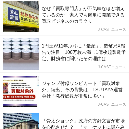
なぜ「買取専門店」が不気味なほど増え
ているのか 素人でも簡単に開業できる
買取ビジネスのカラクリ
J-CASTニュース
1円玉が11年ぶりに「量産」...造幣局X報
告で注目 100万枚未満→1億枚超製造予
定、財務省に聞いたその理由は
J-CASTニュース
ジャンプ付録ワンピカード「買取対象
外」続出、その背景は TSUTAYA運営
会社「発行総数が非常に多い」
J-CASTニュース
「骨太ショック」政府の方針文言が市場
を心配させた？ 「マーケットに隙をみ