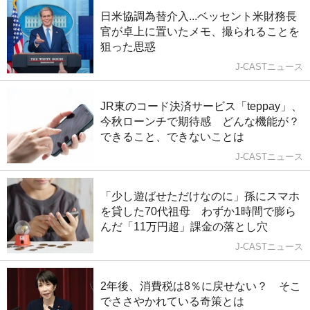
日米協調為替介入...ベッセント米財務長
官が卓上に置いたメモ、撮られることを
狙った思惑
J-CASTニュース
JR東のコード決済サービス「teppay」、
今秋ローンチで期待感 どんな機能が？
できること、できないことは
J-CASTニュース
「少し遊ばせただけなのに」孫にスマホ
を貸した70代祖母 わずか1時間で膨ら
んだ「11万円超」課金の落とし穴
J-CASTニュース
2年後、消費税は8％に戻せない？ そこ
でささやかれている奇策とは