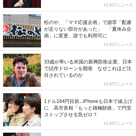
J-CASTニュース
松のや、「ママ応援企画」で謝罪「配慮
が足りない部分があった」 「夏休み企
画」に変更、誰でも利用可に
J-CASTニュース
33歳が率いる米国の新興防衛企業、日本
で試作ドローンを開発 なぜこれほど注
目されているのか
J-CASTニュース
1ドル164円目前...iPhoneも日本で値上げ
に 高市首相「もっと積極財政」で円安
ストップさせる気ゼロ？
J-CASTニュース