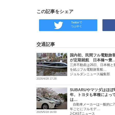
この記事をシェア
Twitterで
つぶやく
交通記事
国内初、民間フル電動旅
が定期就航 日本橋〜豊
三井不動産は26日、日本橋と
を結ぶフル電動旅客船…
ジョルダンニュース編集部
2026/4/28 17:28
SUBARUやマツダはほぼ
年、トヨタも車種によっ
は…
自動車メーカーは一般的に7
年ごとにフルモデ…
2025/5/18 16:00
J-CASTニュース