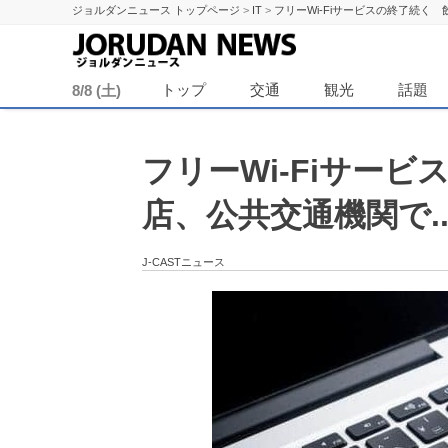
ジョルダンニュース トップページ
>
IT
>
フリーWi-Fiサービスの終了続く
ジョル
トップ
交通
観光
話題
8/8 (土)
フリーWi-Fiサー
店、公共交通機関で.
J-CASTニュース