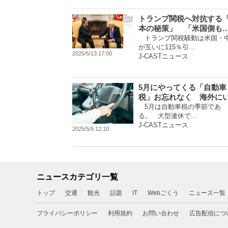
トランプ関税へ対抗する
本の秘策」 「米国側も
トランプ関税騒動は米国・
が互いに115％引…
2025/5/13 17:00
J-CASTニュース
5月にやってくる「自動車
税」お忘れなく 海外に
5月は自動車税の季節であ
る。 大型連休で…
J-CASTニュース
2025/5/9 12:10
ニュースカテゴリ一覧
トップ
交通
観光
話題
IT
Webごくう
ニュース一覧
プライバシーポリシー
利用規約
お問い合わせ
広告配信につ