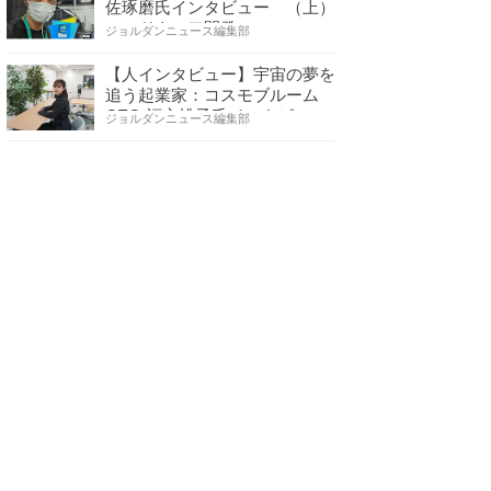
佐琢磨氏インタビュー （上）
ハードウェア開発へ…
ジョルダンニュース編集部
【人インタビュー】宇宙の夢を
追う起業家：コスモブルーム
CEO 福永桃子氏インタビ…
ジョルダンニュース編集部