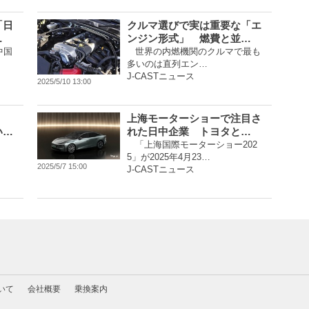
「日
クルマ選びで実は重要な「エ
…
ンジン形式」 燃費と並…
中国
世界の内燃機関のクルマで最も
多いのは直列エン…
J-CASTニュース
2025/5/10 13:00
上海モーターショーで注目さ
い…
れた日中企業 トヨタと…
「上海国際モーターショー202
5」が2025年4月23…
2025/5/7 15:00
J-CASTニュース
いて
会社概要
乗換案内