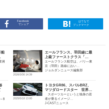
Facebook
はてなで
でシェア
ブックマーク
客船
エールフランス、羽田線に最
…
上級ファーストクラス「…
豊洲
エールフランス航空は、パリ―東
京（羽田）路線におい…
ジョルダンニュース編集部
2026/3/30 14:39
毎
トヨタGR86、スバルBRZ、
て
マツダロードスター 世界…
スポーツカーというと独身の若
者が乗るイメージ…
2025/5/18 13:00
～8
J-CASTニュース