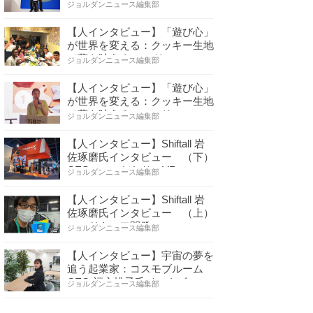
ちゃの心で社会をデザイ…
ジョルダンニュース編集部
【人インタビュー】「遊び心」
が世界を変える：クッキー生地
で夢を叶える コロリ…
ジョルダンニュース編集部
【人インタビュー】「遊び心」
が世界を変える：クッキー生地
で夢を叶える コロリ…
ジョルダンニュース編集部
【人インタビュー】Shiftall 岩
佐琢磨氏インタビュー （下）
CESへのこだわり VR…
ジョルダンニュース編集部
【人インタビュー】Shiftall 岩
佐琢磨氏インタビュー （上）
ハードウェア開発へ…
ジョルダンニュース編集部
【人インタビュー】宇宙の夢を
追う起業家：コスモブルーム
CEO 福永桃子氏インタビ…
ジョルダンニュース編集部