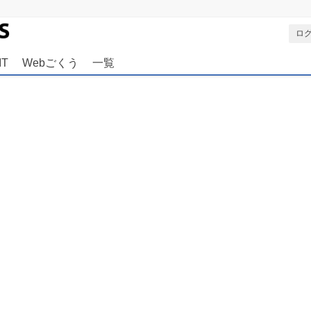
ジョルダンニュース
ロ
IT
Webごくう
一覧