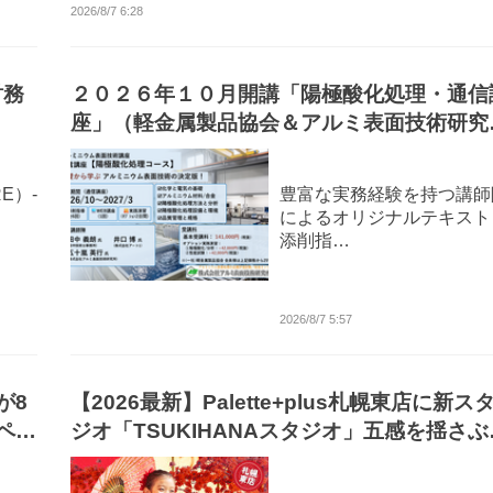
2026/8/7 6:28
財務
２０２６年１０月開講「陽極酸化処理・通信
座」（軽金属製品協会＆アルミ表面技術研究
による協同企画運営・株式会社Andtech協
賛）募集中!（9/15〆切）
E）-
豊富な実務経験を持つ講師
によるオリジナルテキスト
添削指…
2026/8/7 5:57
が8
【2026最新】Palette+plus札幌東店に新ス
ペー
ジオ「TSUKIHANAスタジオ」五感を揺さぶ
未体験の和モダン空間、堂々リニューアルオ
プン。