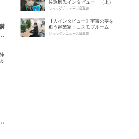
佐琢磨氏インタビュー （上）
ハードウェア開発へ…
ジョルダンニュース編集部
【人インタビュー】宇宙の夢を
講
追う起業家：コスモブルーム
CEO 福永桃子氏インタビ…
所
ジョルダンニュース編集部
陣
＆
タ
る
ー