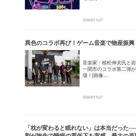
2026/8/7 5:27
異色のコラボ再び！ゲーム音楽で物産振興
音楽家・植松伸夫氏と岩
一関市のコラボ第二弾が
場！[画像…
2026/8/7 5:27
「枕が変わると眠れない」は本当だった──
割が旅先で睡眠の質低下を実感、最大の原