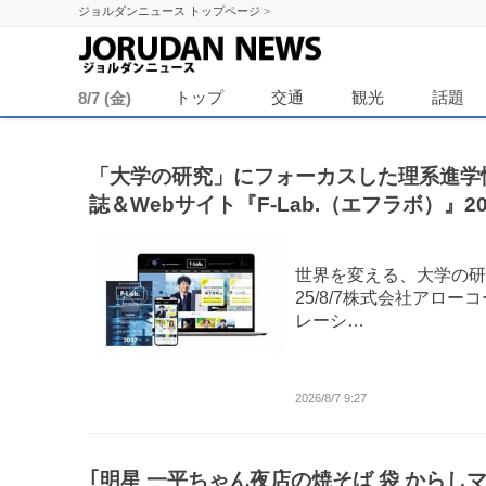
ジョルダンニュース トップページ
>
ジョル
トップ
交通
観光
話題
8/7 (金)
「大学の研究」にフォーカスした理系進学
誌＆Webサイト『F-Lab.（エフラボ）』20
年版 リリース！
世界を変える、大学の研
25/8/7株式会社アロー
レーシ…
2026/8/7 9:27
｢明星 一平ちゃん夜店の焼そば 袋 からし