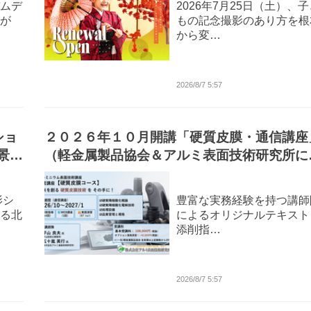
ムデ
2026年7月25日（土）、
が
もの記念撮影のあり方を根
から変…
2026/8/7 5:57
ショ
２０２６年１０月開講「硬質皮膜・通信講座
景を
（軽金属製品協会＆アルミ表面技術研究所に
ウェ
る協同企画運営・株式会社Andtech協賛）募
集中!（9/15〆切）
影シ
豊富な実務経験を持つ講師
る北
によるオリジナルテキスト
添削指…
2026/8/7 5:57