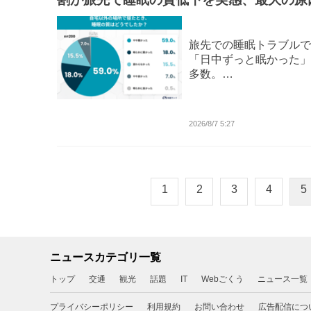
「枕」にあり
旅先での睡眠トラブルで
「日中ずっと眠かった」
多数。…
2026/8/7 5:27
1
2
3
4
5
ニュースカテゴリ一覧
トップ
交通
観光
話題
IT
Webごくう
ニュース一覧
プライバシーポリシー
利用規約
お問い合わせ
広告配信につ