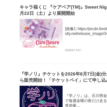
キャラ福くじ 『ケアベア(TM)』Sweet Nigh
月22日（土）より展開開始
[画像1: https://prcdn.freetl
stly.net/release_image/
2026/8/7 5:57
『学ノリ』チケットを2026年8月7日(金)
ら販売開始！「チケットペイ」にて申し込
付中！
『学ノリ』は、石川県金
で毎週金曜の夜だけ走る
専用乗…