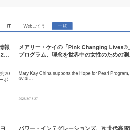
ダンニュース
IT
Webごくう
一覧
情報
メアリー・ケイの「Pink Changing Lives®
27
プログラム、理念を世界中の女性のための測
可能なインパクトへと変える
Mary Kay China supports the Hope for Pearl Program,
究20
ovidi…
コーポ
2026/8/7 8:27
マヨ
パワー・インテグレーションズ、次世代高電