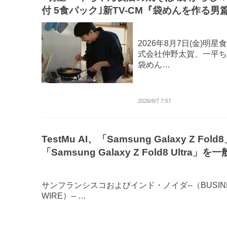
付 5食パック｣新TV-CM『袋めんを作る男
8月7日(金)全国放映
2026年8月7日(金)明星
式会社仲野太賀、一平ち
袋めん…
2026/8/7 7:57
TestMu AI、「Samsung Galaxy Z Fold
「Samsung Galaxy Z Fold8 Ultra」を
売に先駆け「Real Device Cloud」でテ
能に
サンフランシスコおよびインド・ノイダ--（BUSIN
WIRE）-- …