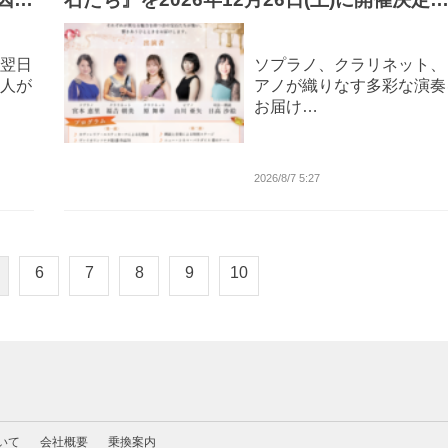
月1日(火)より「チケットペイ」にて申し込み
受付開始予定！
翌日
ソプラノ、クラリネット、
人が
アノが織りなす多彩な演奏
お届け…
2026/8/7 5:27
6
7
8
9
10
いて
会社概要
乗換案内