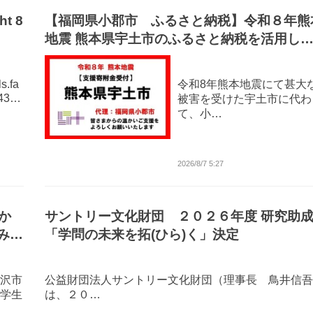
t 8
【福岡県小郡市 ふるさと納税】令和８年熊
地震 熊本県宇土市のふるさと納税を活用し
災害支援 小郡市が代理寄附受付を開始
s.fa
令和8年熊本地震にて甚大
343…
被害を受けた宇土市に代わ
て、小…
2026/8/7 5:27
分か
サントリー文化財団 ２０２６年度 研究助
み受
「学問の未来を拓(ひら)く」決定
沢市
公益財団法人サントリー文化財団（理事長 鳥井信吾
学生
は、２０…