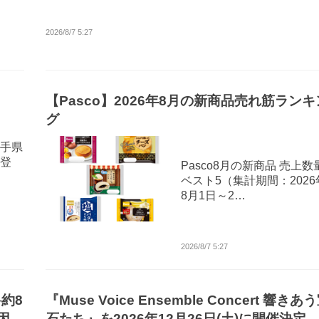
2026/8/7 5:27
【Pasco】2026年8月の新商品売れ筋ランキ
グ
手県
登
Pasco8月の新商品 売上数
ベスト5（集計期間：2026
8月1日～2…
2026/8/7 5:27
約8
『Muse Voice Ensemble Concert 響きあ
因は
石たち』を2026年12月26日(土)に開催決定！