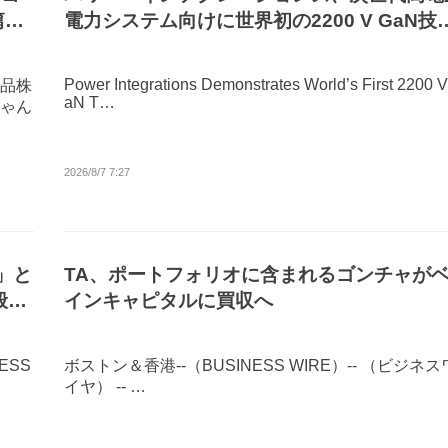
篇』
電力システム向けに世界初の2200 V GaN技
を実証
Power Integrations Demonstrates World’s First 2200 
食品株
aN T…
ゃん
2026/8/7 7:27
8」と
TA、ポートフォリオに含まれるゴンチャが
一般発
インキャピタルに買収へ
スト可
ESS
ボストン＆香港--（BUSINESS WIRE）-- （ビジネス
イヤ） -- …