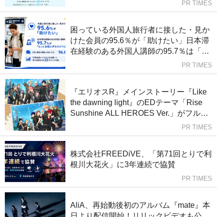
PR TIMES
困っている外国人旅行者に接した・見か
けた会員の95.6％が「助けたい」日本滞
在経験のある外国人講師の95.7％は「も
っと気軽に声をかけてほしい」
PR TIMES
『エリオスR』メインストーリー『Like
the dawning light』のEDテーマ「Rise
Sunshine ALL HEROES Ver.」がフルサ
イズ配信決定！
PR TIMES
株式会社FREEDiVE、「第71回とりで利
根川大花火」に3年連続で協賛
PR TIMES
AliA、再始動後初のアルバム『mate』本
日より配信開始！リリックビデオも公