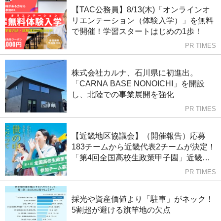
【TAC公務員】8/13(木)「オンラインオ
リエンテーション（体験入学）」を無料
で開催！学習スタートはじめの1歩！
PR TIMES
株式会社カルナ、石川県に初進出。
「CARNA BASE NONOICHI」を開設
し、北陸での事業展開を強化
PR TIMES
【近畿地区協議会】（開催報告）応募
183チームから近畿代表2チームが決定！
「第4回全国高校生政策甲子園」近畿地
区予選を神戸市会本会議場で開催
PR TIMES
採光や資産価値より「駐車」がネック！
5割超が避ける旗竿地の欠点