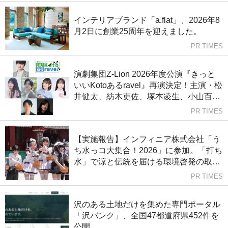
インテリアブランド「a.flat」、2026年8
月2日に創業25周年を迎えました。
PR TIMES
演劇集団Z-Lion 2026年度公演『きっと
いいKotoあるravel』再演決定！主演・松
井健太、紡木吏佐、塚本凌生、小山百
代、林鼓子、永山たかし、皆口裕子らが
PR TIMES
出演
【実施報告】インフィニア株式会社「う
ち水っコ大集合！2026」に参加。「打ち
水」で涼と伝統を届ける環境啓発の取り
組み
PR TIMES
沢のある土地だけを集めた専門ポータル
「沢バンク」、全国47都道府県452件を
公開。