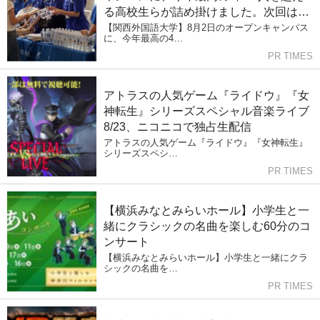
る高校生らが詰め掛けました。次回は
2026年最後、8月22日（土）に開催しま
【関西外国語大学】8月2日のオープンキャンパス
に、今年最高の4…
す
PR TIMES
アトラスの人気ゲーム『ライドウ』『女
神転生』シリーズスペシャル音楽ライブ
8/23、ニコニコで独占生配信
アトラスの人気ゲーム『ライドウ』『女神転生』
シリーズスペシ…
PR TIMES
【横浜みなとみらいホール】小学生と一
緒にクラシックの名曲を楽しむ60分のコ
ンサート
【横浜みなとみらいホール】小学生と一緒にクラ
シックの名曲を…
PR TIMES