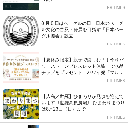
PR TIMES
8 月 8 日はベーグルの日 日本のベーグ
ル文化の普及・発展を目指す「日本ベー
グル協会」設立
PR TIMES
【夏休み限定】親子で楽しむ「手作りパ
ワーストーンブレスレット体験」で水晶
チップをプレゼント！ハワイ発「マルラ
ニハワイ」表参道店
PR TIMES
【広島／世羅】ひまわりが見頃を迎えて
います《世羅高原農場》 ひまわりまつり
は8月23日（日）まで
PR TIMES