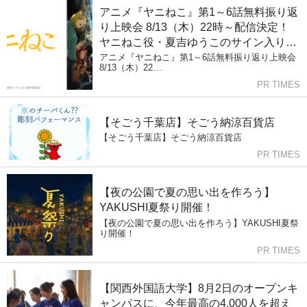
アニメ『ヤニねこ』第1～6話無料振り返
り上映会 8/13（木）22時～配信決定！
ヤニねこ役・夏吉ゆうこのサイン入り台
本が当たる プレゼントキャンペーンを実
アニメ『ヤニねこ』第1～6話無料振り返り上映会
8/13（木）22…
施
PR TIMES
【そごう千葉店】そごう納涼百貨店
【そごう千葉店】そごう納涼百貨店
PR TIMES
【夜の公園で夏の思い出を作ろう】
YAKUSHI夏祭り開催！
【夜の公園で夏の思い出を作ろう】YAKUSHI夏祭
り開催！
PR TIMES
【関西外国語大学】8月2日のオープンキ
ャンパスに、今年最高の4,000人を超え