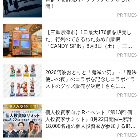
開！
PR TIMES
【三重県津市】1日最大176個を販売し
た、行列のできるわたあめ自販機
「CANDY SPIN」8月8日（土）、三重
県津市のイオンモール津南に設置。
PR TIMES
2026阿波おどりと「鬼滅の刃」・「魔法
使いの夜」のコラボを記念しコラボイラ
ストのグッズ販売が決定！さらに
ufotableがこれまでに手掛けた歴代阿波
PR TIMES
おどりイラストのスタンプラリーも実
施！
個人投資家向けIRイベント『第13回 個
人投資家サミット』8月22日開催─累計
18,000名超の個人投資家が参加するIRイ
ベント
PR TIMES