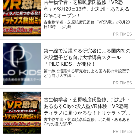
古生物学者・芝原暁彦氏監修「VR恐
竜」が8月20日13時、北九州・あるある
Cityにオープン！
古生物学者・芝原暁彦氏監修「VR恐竜」が8月20
日13時、北九州…
PR TIMES
第一線で活躍する研究者による国内初の
常設型子ども向け大学講義スクール
「PILO KIDS」が開校！
第一線で活躍する研究者による国内初の常設型子
ども向け大学講…
PR TIMES
古生物学者・芝原暁彦氏監修、北九州・
あるあるCityの没入型VR体験「VR恐竜
ティラノに見つかるな！トリケラトプス
救出ミッション」の制作を往来が担当
古生物学者・芝原暁彦氏監修、北九州・あるある
Cityの没入型VR…
PR TIMES