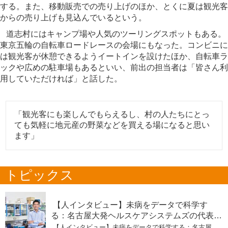
する。また、移動販売での売り上げのほか、とくに夏は観光客
からの売り上げも見込んでいるという。
道志村にはキャンプ場や人気のツーリングスポットもある。
東京五輪の自転車ロードレースの会場にもなった。コンビニに
は観光客が休憩できるようイートインを設けたほか、自転車ラ
ックや広めの駐車場もあるといい、前出の担当者は「皆さん利
用していただければ」と話した。
「観光客にも楽しんでもらえるし、村の人たちにとっ
ても気軽に地元産の野菜などを買える場になると思い
ます」
トピックス
【人インタビュー】未病をデータで科学す
る：名古屋大発ヘルスケアシステムズの代表取
締役社長・瀧本陽介 【下】「人生80年の暇つ
【人インタビュー】未病をデータで科学する：名古屋大