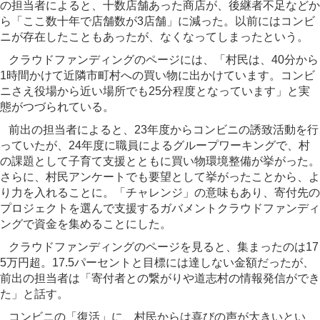
の担当者によると、十数店舗あった商店が、後継者不足などか
ら「ここ数十年で店舗数が3店舗」に減った。以前にはコンビ
ニが存在したこともあったが、なくなってしまったという。
クラウドファンディングのページには、「村民は、40分から
1時間かけて近隣市町村への買い物に出かけています。コンビ
ニさえ役場から近い場所でも25分程度となっています」と実
態がつづられている。
前出の担当者によると、23年度からコンビニの誘致活動を行
っていたが、24年度に職員によるグループワーキングで、村
の課題として子育て支援とともに買い物環境整備が挙がった。
さらに、村民アンケートでも要望として挙がったことから、よ
り力を入れることに。「チャレンジ」の意味もあり、寄付先の
プロジェクトを選んで支援するガバメントクラウドファンディ
ングで資金を集めることにした。
クラウドファンディングのページを見ると、集まったのは17
5万円超。17.5パーセントと目標には達しない金額だったが、
前出の担当者は「寄付者との繋がりや道志村の情報発信ができ
た」と話す。
コンビニの「復活」に、村民からは喜びの声が大きいとい