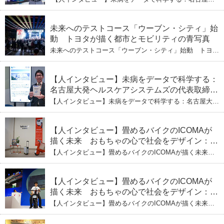
ぶし」を着実に：理系ニートが挑むヘルスケア
発ヘルスケアシステムズの代表取締役社長・瀧本陽介
【下】「人生80年の暇つぶし」を着実に：理系ニートが
標準化と海外戦略
挑むヘルスケア標準化と海外戦略
未来へのテストコース「ウーブン・シティ」始
動 トヨタが描く都市とモビリティの青写真
未来へのテストコース「ウーブン・シティ」始動 トヨタ
が描く都市とモビリティの青写真
【人インタビュー】未病をデータで科学する：
名古屋大発ヘルスケアシステムズの代表取締役
社長・瀧本陽介 郵送検査で挑む健康の未来
【人インタビュー】未病をデータで科学する：名古屋大発
ヘルスケアシステムズの代表取締役社長・瀧本陽介 郵送
検査で挑む健康の未来
【人インタビュー】畳めるバイクのICOMAが
描く未来 おもちゃの心で社会をデザイン：株
式会社ICOMAの代表取締役・生駒崇光
【人インタビュー】畳めるバイクのICOMAが描く未来
（下）おもちゃで社会を変える、「トイボック
おもちゃの心で社会をデザイン：株式会社ICOMAの代表
取締役・生駒崇光 （下）おもちゃで社会を変える、「ト
ス」というデザインメソッド
イボックス」というデザインメソッド
【人インタビュー】畳めるバイクのICOMAが
描く未来 おもちゃの心で社会をデザイン：株
式会社ICOMAの代表取締役・生駒崇光
【人インタビュー】畳めるバイクのICOMAが描く未来
（上）「変形」に魅せられたデザイナーの軌
おもちゃの心で社会をデザイン：株式会社ICOMAの代表
取締役・生駒崇光 （上）「変形」に魅せられたデザイナ
跡