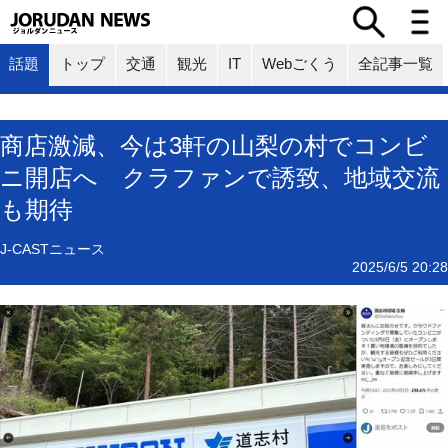
話題
トップ
交通
観光
IT
Webごくう
全記事一覧
商店激減、今は3軒の山梨の村でコンビ
ニ開店へ クラファンで誘致、地域交流
も期待
J-CASTニュース
2025/6/5 20:28