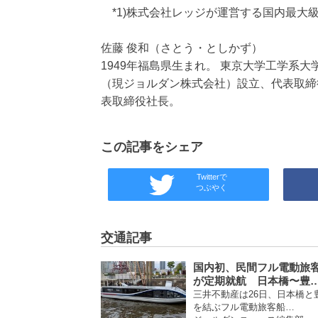
*1)株式会社レッジが運営する国内最大級の
佐藤 俊和（さとう・としかず）
1949年福島県生まれ。 東京大学工学系
（現ジョルダン株式会社）設立、代表取締役
表取締役社長。
この記事をシェア
Twitterで
つぶやく
交通記事
国内初、民間フル電動旅
が定期就航 日本橋〜豊
三井不動産は26日、日本橋と
を結ぶフル電動旅客船…