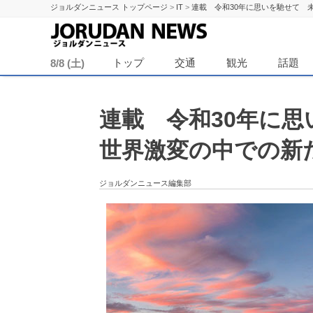
ジョルダンニュース トップページ
>
IT
>
連載 令和30年に思いを馳せて 
ジョル
トップ
交通
観光
話題
8/8 (土)
連載 令和30年に
世界激変の中での新
ジョルダンニュース編集部