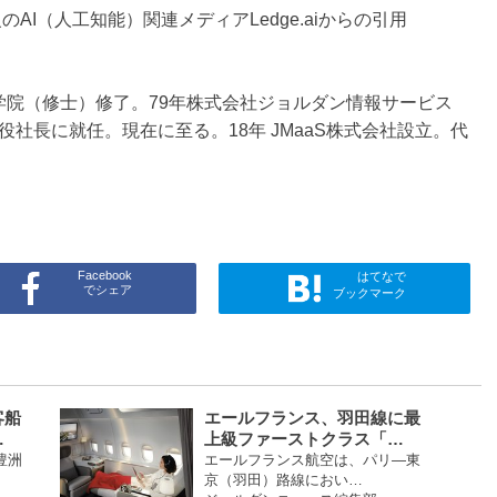
AI（人工知能）関連メディアLedge.aiからの引用
大学院（修士）修了。79年株式会社ジョルダン情報サービス
社長に就任。現在に至る。18年 JMaaS株式会社設立。代
Facebook
はてなで
でシェア
ブックマーク
客船
エールフランス、羽田線に最
…
上級ファーストクラス「…
豊洲
エールフランス航空は、パリ―東
京（羽田）路線におい…