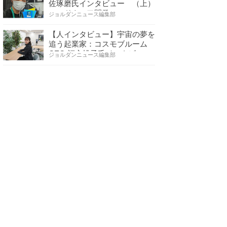
佐琢磨氏インタビュー （上）
ハードウェア開発へ…
ジョルダンニュース編集部
【人インタビュー】宇宙の夢を
追う起業家：コスモブルーム
CEO 福永桃子氏インタビ…
ジョルダンニュース編集部