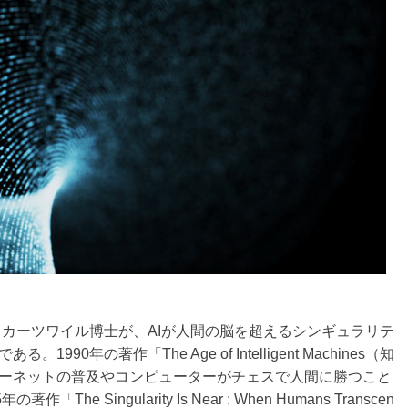
・カーツワイル博士が、AIが人間の脳を超えるシンギュラリテ
0年の著作「The Age of Intelligent Machines（知
ーネットの普及やコンピューターがチェスで人間に勝つこと
 Singularity Is Near : When Humans Transcen