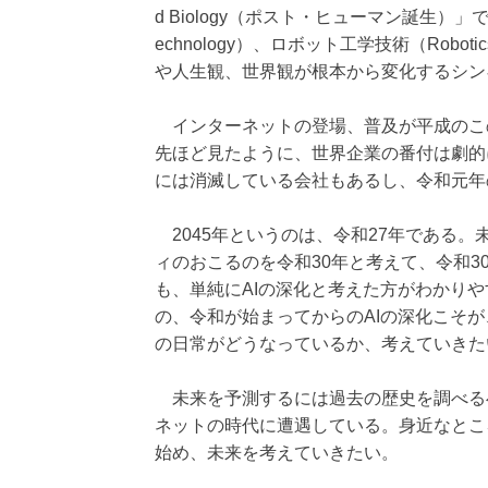
d Biology（ポスト・ヒューマン誕生）」で遺
echnology）、ロボット工学技術（Ro
や人生観、世界観が根本から変化するシンギ
インターネットの登場、普及が平成のこの
先ほど見たように、世界企業の番付は劇的
には消滅している会社もあるし、令和元年
2045年というのは、令和27年である
ィのおこるのを令和30年と考えて、令和3
も、単純にAIの深化と考えた方がわかり
の、令和が始まってからのAIの深化こそが
の日常がどうなっているか、考えていきた
未来を予測するには過去の歴史を調べるべ
ネットの時代に遭遇している。身近なとこ
始め、未来を考えていきたい。