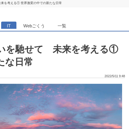
未来を考える① 世界激変の中での新たな日常
ダンニュース
IT
Webごくう
一覧
思いを馳せて 未来を考える①
たな日常
2022/5/11 9:48