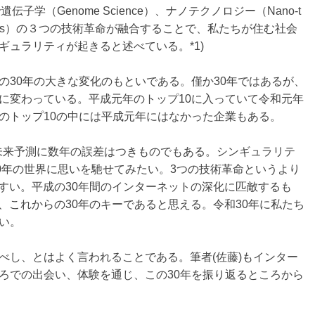
伝子学（Genome Science）、ナノテクノロジー（Nano-t
botics）の３つの技術革命が融合することで、私たちが住む社会
ュラリティが起きると述べている。*1)
30年の大きな変化のもといである。僅か30年ではあるが、
に変わっている。平成元年のトップ10に入っていて令和元年
のトップ10の中には平成元年にはなかった企業もある。
。未来予測に数年の誤差はつきものでもある。シンギュラリテ
0年の世界に思いを馳せてみたい。3つの技術革命というより
やすい。平成の30年間のインターネットの深化に匹敵するも
、これからの30年のキーであると思える。令和30年に私たち
い。
し、とはよく言われることである。筆者(佐藤)もインター
ろでの出会い、体験を通じ、この30年を振り返るところから