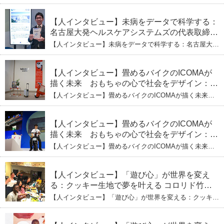
が描く都市とモビリティの青写真
【人インタビュー】未病をデータで科学する：
名古屋大発ヘルスケアシステムズの代表取締役
社長・瀧本陽介 郵送検査で挑む健康の未来
【人インタビュー】未病をデータで科学する：名古屋大発
ヘルスケアシステムズの代表取締役社長・瀧本陽介 郵送
検査で挑む健康の未来
【人インタビュー】畳めるバイクのICOMAが
描く未来 おもちゃの心で社会をデザイン：株
式会社ICOMAの代表取締役・生駒崇光
【人インタビュー】畳めるバイクのICOMAが描く未来
（下）おもちゃで社会を変える、「トイボック
おもちゃの心で社会をデザイン：株式会社ICOMAの代表
取締役・生駒崇光 （下）おもちゃで社会を変える、「ト
ス」というデザインメソッド
イボックス」というデザインメソッド
【人インタビュー】畳めるバイクのICOMAが
描く未来 おもちゃの心で社会をデザイン：株
式会社ICOMAの代表取締役・生駒崇光
【人インタビュー】畳めるバイクのICOMAが描く未来
（上）「変形」に魅せられたデザイナーの軌
おもちゃの心で社会をデザイン：株式会社ICOMAの代表
取締役・生駒崇光 （上）「変形」に魅せられたデザイナ
跡
ーの軌跡
【人インタビュー】「遊び心」が世界を変え
る：クッキー生地で夢を叶える コロリド竹内
ひとみ（下） 起業は「影響力」のため。愛と
【人インタビュー】「遊び心」が世界を変える：クッキー
笑いの子育て哲学
生地で夢を叶える コロリド竹内ひとみ（下） 起業は「影
響力」のため。愛と笑いの子育て哲学