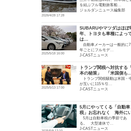
を結ぶフル電動旅客船…
ジョルダンニュース編集部
2026/4/28 17:28
SUBARUやマツダはほぼ
年、トヨタも車種によっ
は…
自動車メーカーは一般的に7
年ごとにフルモデ…
2025/5/18 16:00
J-CASTニュース
トランプ関税へ対抗する
本の秘策」 「米国側も
トランプ関税騒動は米国・
が互いに115％引…
2025/5/13 17:00
J-CASTニュース
5月にやってくる「自動車
税」お忘れなく 海外に
5月は自動車税の季節であ
る。 大型連休で…
J-CASTニュース
2025/5/9 12:10