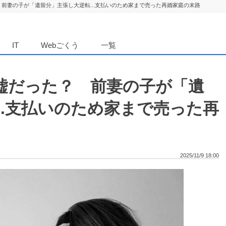
前妻の子が「遺留分」主張し大逆転...支払いのため家まで売った再婚家庭の末路
ダンニュース
IT
Webごくう
一覧
嘘だった？ 前妻の子が「遺
..支払いのため家まで売った再
2025/11/9 18:00