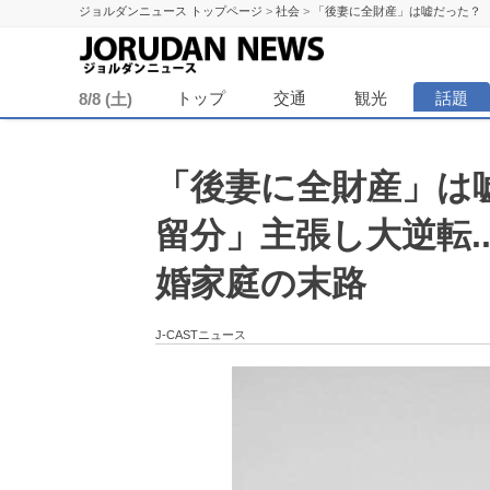
ジョルダンニュース トップページ
>
社会
>
「後妻に全財産」は嘘だった？ 
ジョル
トップ
交通
観光
話題
8/8 (土)
「後妻に全財産」は
留分」主張し大逆転.
婚家庭の末路
J-CASTニュース