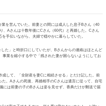
介業を営んでいた。前妻との間には成人した息子Bさん（40
り、Aさんは十数年後にCさん（60代）と再婚した。Cさん
応を手伝いながら、夫婦で穏やかに暮らしていた。
した」と時折口にしていたが、Bさんからの連絡はほとんど
し、事業を縮小する中で「残された妻が困らないようにしてお
作成して、「全財産を妻Cに相続させる」とだけ記した。前
った。Aさんの死後、再婚相手のCさんは遺言に従って、自宅
儀には前妻の子のBさんは姿を見せず、香典だけが郵送で届