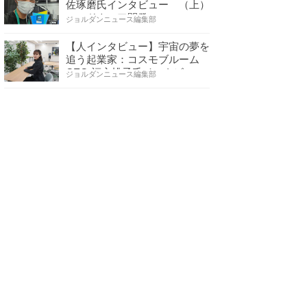
佐琢磨氏インタビュー （上）
ハードウェア開発へ…
ジョルダンニュース編集部
【人インタビュー】宇宙の夢を
追う起業家：コスモブルーム
CEO 福永桃子氏インタビ…
ジョルダンニュース編集部