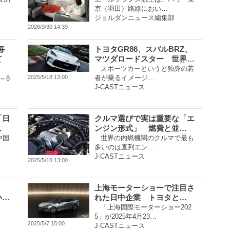
京（羽田）路線におい…
ジョルダンニュース編集部
2026/3/30 14:39
毎
トヨタGR86、スバルBRZ、
て
マツダロードスター 世界…
スポーツカーというと独身の若
者が乗るイメージ…
2025/5/18 13:00
～8
J-CASTニュース
「日
クルマ選びで実は重要な「エ
…
ンジン形式」 燃費と並…
中国
世界の内燃機関のクルマで最も
多いのは直列エン…
J-CASTニュース
2025/5/10 13:00
上海モーターショーで注目さ
い…
れた日中企業 トヨタと…
「上海国際モーターショー202
5」が2025年4月23…
2025/5/7 15:00
J-CASTニュース