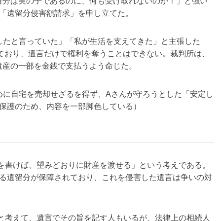
自分は実の子であるのに、何も受け取れないのか！」と強い
「遺留分侵害額請求」を申し立てた。
したと言っていた」「私が生活を支えてきた」と主張した
ており、遺言だけで権利を奪うことはできない。裁判所は、
遺産の一部を金銭で支払うよう命じた。
に自宅を売却せざるを得ず、Aさんが守ろうとした「安定し
保護のため、内容を一部脚色している）
を書けば、望みどおりに財産を渡せる」という考えである。
る遺留分が保障されており、これを侵害した遺言は争いの対
と考えて、遺言でその旨を記す人もいるが、法律上の相続人