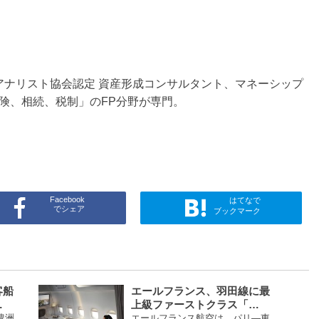
券アナリスト協会認定 資産形成コンサルタント、マネーシップ
険、相続、税制」のFP分野が専門。
Facebook
はてなで
でシェア
ブックマーク
客船
エールフランス、羽田線に最
…
上級ファーストクラス「…
豊洲
エールフランス航空は、パリ―東