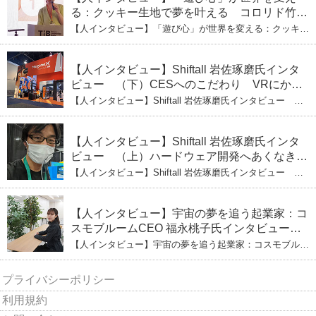
る：クッキー生地で夢を叶える コロリド竹内
ひとみ（上） クッキー生地に込めた「誰でも
【人インタビュー】「遊び心」が世界を変える：クッキー
できる」という哲学
生地で夢を叶える コロリド竹内ひとみ（上） クッキー
生地に込めた「誰でもできる」という哲学
【人インタビュー】Shiftall 岩佐琢磨氏インタ
ビュー （下）CESへのこだわり VRにかけ
る未来
【人インタビュー】Shiftall 岩佐琢磨氏インタビュー
（下）CESへのこだわり VRにかける未来
【人インタビュー】Shiftall 岩佐琢磨氏インタ
ビュー （上）ハードウェア開発へあくなき挑
戦 その起業の経緯とは
【人インタビュー】Shiftall 岩佐琢磨氏インタビュー
（上）ハードウェア開発へあくなき挑戦 その起業の経緯
とは
【人インタビュー】宇宙の夢を追う起業家：コ
スモブルームCEO 福永桃子氏インタビュー
（下）
【人インタビュー】宇宙の夢を追う起業家：コスモブルー
ムCEO 福永桃子氏インタビュー（下）
プライバシーポリシー
利用規約