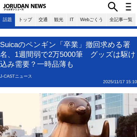
話題
トップ
交通
観光
IT
Webごくう
全記事一覧
Suicaのペンギン「卒業」撤回求める署
名、1週間弱で2万5000筆 グッズは駆け
込み需要？一時品薄も
J-CASTニュース
2025/11/17 15:10