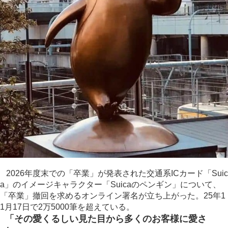
2026年度末での「卒業」が発表された交通系ICカード「Suic
a」のイメージキャラクター「Suicaのペンギン」について、
「卒業」撤回を求めるオンライン署名が立ち上がった。25年1
1月17日で2万5000筆を超えている。
「その愛くるしい見た目から多くのお客様に愛さ