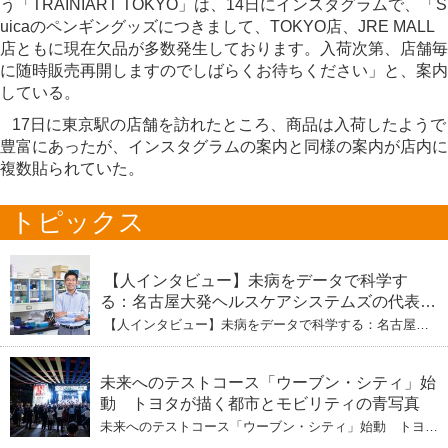
う「TRAINIART TOKYO」は、14日にインスタグラムで、「S
uicaのペンギングッズにつきまして、TOKYO店、JRE MALL
店ともに現在欠品が多数発生しております。入荷次第、店舗毎
に随時販売再開しますのでしばらくお待ちください」と、案内
している。
17日に東京駅の店舗を訪れたところ、商品は入荷したようで
豊富にあったが、インスタグラムの案内と同様の案内が店内に
複数貼られていた。
トピックス
【人インタビュー】未病をデータで科学す
る：名古屋大発ヘルスケアシステムズの代表取
締役社長・瀧本陽介 【下】「人生80年の暇つ
【人インタビュー】未病をデータで科学する：名古屋大
ぶし」を着実に：理系ニートが挑むヘルスケア
発ヘルスケアシステムズの代表取締役社長・瀧本陽介
【下】「人生80年の暇つぶし」を着実に：理系ニートが
標準化と海外戦略
挑むヘルスケア標準化と海外戦略
未来へのテストコース「ウーブン・シティ」始
動 トヨタが描く都市とモビリティの青写真
未来へのテストコース「ウーブン・シティ」始動 トヨタ
が描く都市とモビリティの青写真