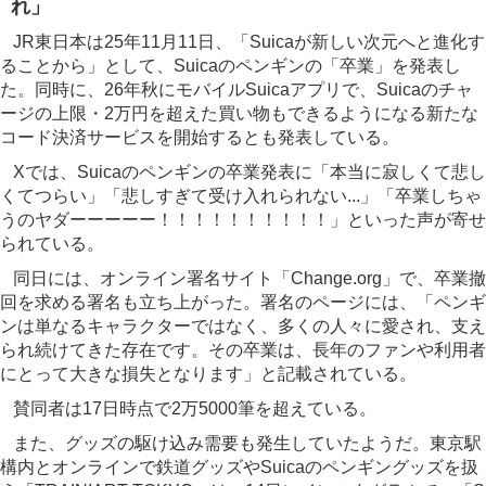
れ」
JR東日本は25年11月11日、「Suicaが新しい次元へと進化す
ることから」として、Suicaのペンギンの「卒業」を発表し
た。同時に、26年秋にモバイルSuicaアプリで、Suicaのチャ
ージの上限・2万円を超えた買い物もできるようになる新たな
コード決済サービスを開始するとも発表している。
Xでは、Suicaのペンギンの卒業発表に「本当に寂しくて悲し
くてつらい」「悲しすぎて受け入れられない...」「卒業しちゃ
うのヤダーーーーー！！！！！！！！！！」といった声が寄せ
られている。
同日には、オンライン署名サイト「Change.org」で、卒業撤
回を求める署名も立ち上がった。署名のページには、「ペンギ
ンは単なるキャラクターではなく、多くの人々に愛され、支え
られ続けてきた存在です。その卒業は、長年のファンや利用者
にとって大きな損失となります」と記載されている。
賛同者は17日時点で2万5000筆を超えている。
また、グッズの駆け込み需要も発生していたようだ。東京駅
構内とオンラインで鉄道グッズやSuicaのペンギングッズを扱