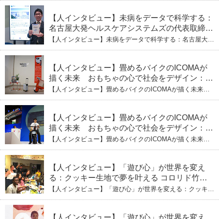
【人インタビュー】未病をデータで科学する：
名古屋大発ヘルスケアシステムズの代表取締役
社長・瀧本陽介 郵送検査で挑む健康の未来
【人インタビュー】未病をデータで科学する：名古屋大発
ヘルスケアシステムズの代表取締役社長・瀧本陽介 郵送
検査で挑む健康の未来
【人インタビュー】畳めるバイクのICOMAが
描く未来 おもちゃの心で社会をデザイン：株
式会社ICOMAの代表取締役・生駒崇光
【人インタビュー】畳めるバイクのICOMAが描く未来
（下）おもちゃで社会を変える、「トイボック
おもちゃの心で社会をデザイン：株式会社ICOMAの代表
取締役・生駒崇光 （下）おもちゃで社会を変える、「ト
ス」というデザインメソッド
イボックス」というデザインメソッド
【人インタビュー】畳めるバイクのICOMAが
描く未来 おもちゃの心で社会をデザイン：株
式会社ICOMAの代表取締役・生駒崇光
【人インタビュー】畳めるバイクのICOMAが描く未来
（上）「変形」に魅せられたデザイナーの軌
おもちゃの心で社会をデザイン：株式会社ICOMAの代表
取締役・生駒崇光 （上）「変形」に魅せられたデザイナ
跡
ーの軌跡
【人インタビュー】「遊び心」が世界を変え
る：クッキー生地で夢を叶える コロリド竹内
ひとみ（下） 起業は「影響力」のため。愛と
【人インタビュー】「遊び心」が世界を変える：クッキー
笑いの子育て哲学
生地で夢を叶える コロリド竹内ひとみ（下） 起業は「影
響力」のため。愛と笑いの子育て哲学
【人インタビュー】「遊び心」が世界を変え