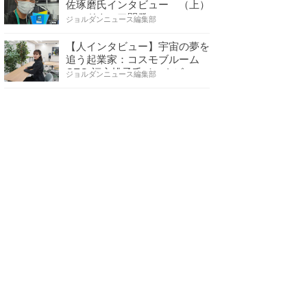
佐琢磨氏インタビュー （上）
ハードウェア開発へ…
ジョルダンニュース編集部
【人インタビュー】宇宙の夢を
追う起業家：コスモブルーム
CEO 福永桃子氏インタビ…
ジョルダンニュース編集部