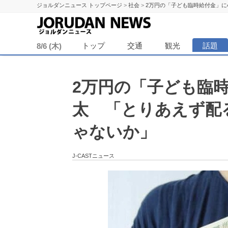
ジョルダンニュース トップページ
>
社会
>
2万円の「子ども臨時給付金」
ジョル
トップ
交通
観光
話題
8/6 (木)
2万円の「子ども臨
太 「とりあえず配
ゃないか」
J-CASTニュース