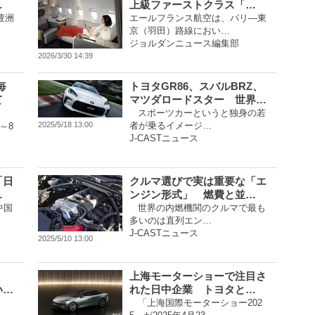
…
上級ファーストクラス「…
豊洲
エールフランス航空は、パリ―東
京（羽田）路線におい…
ジョルダンニュース編集部
2026/3/30 14:39
毎
トヨタGR86、スバルBRZ、
て
マツダロードスター 世界…
スポーツカーというと独身の若
者が乗るイメージ…
2025/5/18 13:00
～8
J-CASTニュース
「日
クルマ選びで実は重要な「エ
…
ンジン形式」 燃費と並…
中国
世界の内燃機関のクルマで最も
多いのは直列エン…
J-CASTニュース
2025/5/10 13:00
上海モーターショーで注目さ
い…
れた日中企業 トヨタと…
「上海国際モーターショー202