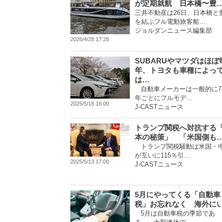
が定期就航 日本橋〜豊
三井不動産は26日、日本橋と
を結ぶフル電動旅客船…
ジョルダンニュース編集部
2026/4/28 17:28
SUBARUやマツダはほぼ
年、トヨタも車種によっ
は…
自動車メーカーは一般的に7
年ごとにフルモデ…
2025/5/18 16:00
J-CASTニュース
トランプ関税へ対抗する
本の秘策」 「米国側も
トランプ関税騒動は米国・
が互いに115％引…
2025/5/13 17:00
J-CASTニュース
5月にやってくる「自動車
税」お忘れなく 海外に
5月は自動車税の季節であ