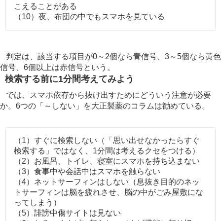
こえることがある
（10）夜、布団の中でもスマホを見ている
判定は、該当する項目が0～2個なら青信号、3～5個なら黄色
信号、6個以上は赤信号という。
検索する前に1分間考えてみよう
では、スマホ依存から抜け出すためにどういう注意が必要
か。6つの「～しない」を大正製薬のコラムは勧めている。
（1）すぐに検索しない（「思い出せなかったらすぐ
検索する」ではなく、1分間は考えるクセをつける）
（2）お風呂、トイレ、寝室にスマホを持ち込まない
（3）食事中や会話中はスマホを触らない
（4）ネットサーフィンはしない（息抜き目的のネッ
トサーフィンは脳を疲れさせ、脳の中がごみ屋敷にな
ってしまう）
（5）誹謗中傷サイトは見ない