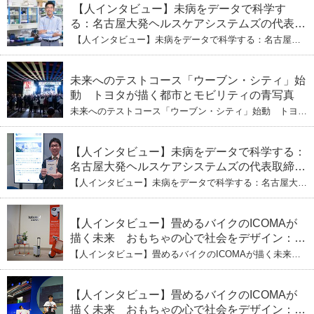
【人インタビュー】未病をデータで科学す
る：名古屋大発ヘルスケアシステムズの代表取
締役社長・瀧本陽介 【下】「人生80年の暇つ
【人インタビュー】未病をデータで科学する：名古屋大
ぶし」を着実に：理系ニートが挑むヘルスケア
発ヘルスケアシステムズの代表取締役社長・瀧本陽介
【下】「人生80年の暇つぶし」を着実に：理系ニートが
標準化と海外戦略
挑むヘルスケア標準化と海外戦略
未来へのテストコース「ウーブン・シティ」始
動 トヨタが描く都市とモビリティの青写真
未来へのテストコース「ウーブン・シティ」始動 トヨタ
が描く都市とモビリティの青写真
【人インタビュー】未病をデータで科学する：
名古屋大発ヘルスケアシステムズの代表取締役
社長・瀧本陽介 郵送検査で挑む健康の未来
【人インタビュー】未病をデータで科学する：名古屋大発
ヘルスケアシステムズの代表取締役社長・瀧本陽介 郵送
検査で挑む健康の未来
【人インタビュー】畳めるバイクのICOMAが
描く未来 おもちゃの心で社会をデザイン：株
式会社ICOMAの代表取締役・生駒崇光
【人インタビュー】畳めるバイクのICOMAが描く未来
（下）おもちゃで社会を変える、「トイボック
おもちゃの心で社会をデザイン：株式会社ICOMAの代表
取締役・生駒崇光 （下）おもちゃで社会を変える、「ト
ス」というデザインメソッド
イボックス」というデザインメソッド
【人インタビュー】畳めるバイクのICOMAが
描く未来 おもちゃの心で社会をデザイン：株