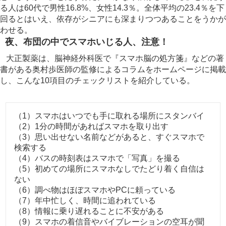
る人は60代で男性16.8%、女性14.3％。全体平均の23.4％を下
回るとはいえ、依存がシニアにも深まりつつあることをうかが
わせる。
夜、布団の中でスマホいじる人、注意！
大正製薬は、脳神経外科医で『スマホ脳の処方箋』などの著
書がある奥村歩医師の監修によるコラムをホームページに掲載
し、こんな10項目のチェックリストを紹介している。
（1）スマホはいつでも手に取れる場所にスタンバイ
（2）1分の時間があればスマホを取り出す
（3）思い出せない名前などがあると、すぐスマホで
検索する
（4）バスの時刻表はスマホで「写真」を撮る
（5）初めての場所にスマホなしでたどり着く自信は
ない
（6）調べ物はほぼスマホやPCに頼っている
（7）年中忙しく、時間に追われている
（8）情報に乗り遅れることに不安がある
（9）スマホの着信音やバイブレーションの空耳が聞