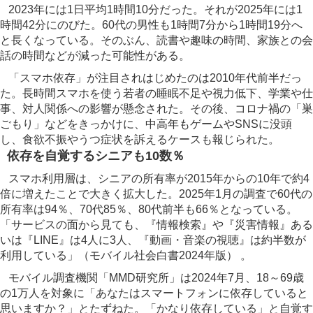
2023年には1日平均1時間10分だった。それが2025年には1
時間42分にのびた。60代の男性も1時間7分から1時間19分へ
と長くなっている。そのぶん、読書や趣味の時間、家族との会
話の時間などが減った可能性がある。
「スマホ依存」が注目されはじめたのは2010年代前半だっ
た。長時間スマホを使う若者の睡眠不足や視力低下、学業や仕
事、対人関係への影響が懸念された。その後、コロナ禍の「巣
ごもり」などをきっかけに、中高年もゲームやSNSに没頭
し、食欲不振やうつ症状を訴えるケースも報じられた。
依存を自覚するシニアも10数％
スマホ利用層は、シニアの所有率が2015年からの10年で約4
倍に増えたことで大きく拡大した。2025年1月の調査で60代の
所有率は94％、70代85％、80代前半も66％となっている。
「サービスの面から見ても、『情報検索』や『災害情報』ある
いは『LINE』は4人に3人、『動画・音楽の視聴』は約半数が
利用している」（モバイル社会白書2024年版） 。
モバイル調査機関「MMD研究所」は2024年7月、18～69歳
の1万人を対象に「あなたはスマートフォンに依存していると
思いますか？」とたずねた。「かなり依存している」と自覚す