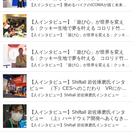
式会社ICOMAの代表取締役・生駒崇光
【人インタビュー】畳めるバイクのICOMAが描く未来
（上）「変形」に魅せられたデザイナーの軌
おもちゃの心で社会をデザイン：株式会社ICOMAの代表
取締役・生駒崇光 （上）「変形」に魅せられたデザイナ
跡
ーの軌跡
【人インタビュー】「遊び心」が世界を変え
る：クッキー生地で夢を叶える コロリド竹内
ひとみ（下） 起業は「影響力」のため。愛と
【人インタビュー】「遊び心」が世界を変える：クッキー
笑いの子育て哲学
生地で夢を叶える コロリド竹内ひとみ（下） 起業は「影
響力」のため。愛と笑いの子育て哲学
【人インタビュー】「遊び心」が世界を変え
る：クッキー生地で夢を叶える コロリド竹内
ひとみ（上） クッキー生地に込めた「誰でも
【人インタビュー】「遊び心」が世界を変える：クッキー
できる」という哲学
生地で夢を叶える コロリド竹内ひとみ（上） クッキー
生地に込めた「誰でもできる」という哲学
【人インタビュー】Shiftall 岩佐琢磨氏インタ
ビュー （下）CESへのこだわり VRにかけ
る未来
【人インタビュー】Shiftall 岩佐琢磨氏インタビュー
（下）CESへのこだわり VRにかける未来
【人インタビュー】Shiftall 岩佐琢磨氏インタ
ビュー （上）ハードウェア開発へあくなき挑
戦 その起業の経緯とは
【人インタビュー】Shiftall 岩佐琢磨氏インタビュー
（上）ハードウェア開発へあくなき挑戦 その起業の経緯