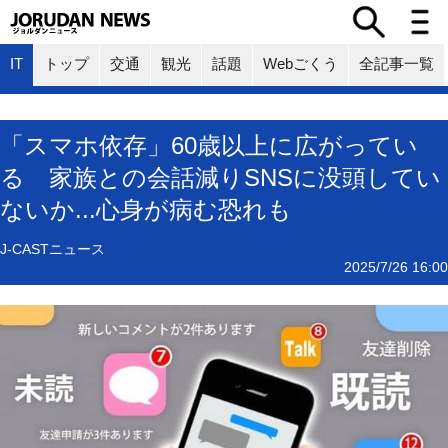
IT
トップ
交通
観光
話題
Webごくう
全記事一覧
「スマホ依存」60歳以上に広がってい
る 家族との会話減りSNSに没頭してい
ないか...心身が病む恐れも
J-CASTニュース
2025/7/26 16:00