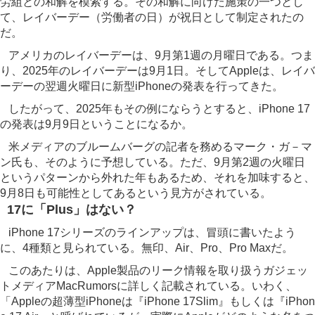
労組との和解を模索する。その和解に向けた施策の一つとし
て、レイバーデー（労働者の日）が祝日として制定されたの
だ。
アメリカのレイバーデーは、9月第1週の月曜日である。つま
り、2025年のレイバーデーは9月1日。そしてAppleは、レイバ
ーデーの翌週火曜日に新型iPhoneの発表を行ってきた。
したがって、2025年もその例にならうとすると、iPhone 17
の発表は9月9日ということになるか。
米メディアのブルームバーグの記者を務めるマーク・ガ－マ
ン氏も、そのように予想している。ただ、9月第2週の火曜日
というパターンから外れた年もあるため、それを加味すると、
9月8日も可能性としてあるという見方がされている。
17に「Plus」はない？
iPhone 17シリーズのラインアップは、冒頭に書いたよう
に、4種類と見られている。無印、Air、Pro、Pro Maxだ。
このあたりは、Apple製品のリーク情報を取り扱うガジェッ
トメディアMacRumorsに詳しく記載されている。いわく、
「Appleの超薄型iPhoneは『iPhone 17Slim』もしくは『iPhon