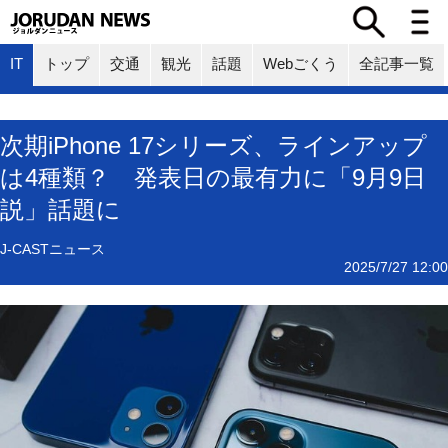
IT
トップ
交通
観光
話題
Webごくう
全記事一覧
次期iPhone 17シリーズ、ラインアップ
は4種類？ 発表日の最有力に「9月9日
説」話題に
J-CASTニュース
2025/7/27 12:00