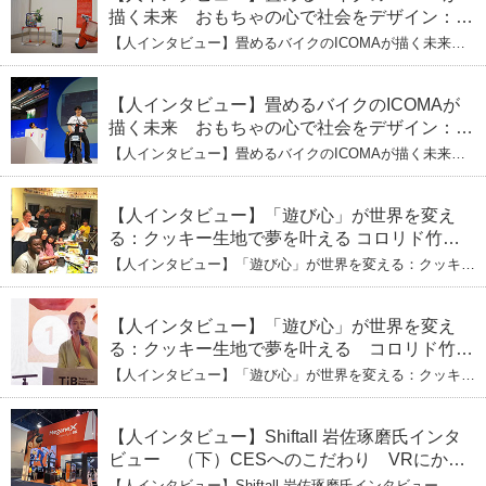
描く未来 おもちゃの心で社会をデザイン：株
式会社ICOMAの代表取締役・生駒崇光
【人インタビュー】畳めるバイクのICOMAが描く未来
（下）おもちゃで社会を変える、「トイボック
おもちゃの心で社会をデザイン：株式会社ICOMAの代表
取締役・生駒崇光 （下）おもちゃで社会を変える、「ト
ス」というデザインメソッド
イボックス」というデザインメソッド
【人インタビュー】畳めるバイクのICOMAが
描く未来 おもちゃの心で社会をデザイン：株
式会社ICOMAの代表取締役・生駒崇光
【人インタビュー】畳めるバイクのICOMAが描く未来
（上）「変形」に魅せられたデザイナーの軌
おもちゃの心で社会をデザイン：株式会社ICOMAの代表
取締役・生駒崇光 （上）「変形」に魅せられたデザイナ
跡
ーの軌跡
【人インタビュー】「遊び心」が世界を変え
る：クッキー生地で夢を叶える コロリド竹内
ひとみ（下） 起業は「影響力」のため。愛と
【人インタビュー】「遊び心」が世界を変える：クッキー
笑いの子育て哲学
生地で夢を叶える コロリド竹内ひとみ（下） 起業は「影
響力」のため。愛と笑いの子育て哲学
【人インタビュー】「遊び心」が世界を変え
る：クッキー生地で夢を叶える コロリド竹内
ひとみ（上） クッキー生地に込めた「誰でも
【人インタビュー】「遊び心」が世界を変える：クッキー
できる」という哲学
生地で夢を叶える コロリド竹内ひとみ（上） クッキー
生地に込めた「誰でもできる」という哲学
【人インタビュー】Shiftall 岩佐琢磨氏インタ
ビュー （下）CESへのこだわり VRにかけ
る未来
【人インタビュー】Shiftall 岩佐琢磨氏インタビュー