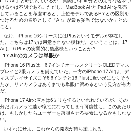
e 17 Air』と呼ばれているが、実際にAppleがどのような名をつ
けるかは不明である。ただし、MacBook AirとiPad Airを発売
していることを考慮すると、上位モデルであるProとの区別を
つけるための名称として『Air』が最も妥当ではないか」との
こと。
なお、iPhone 16シリーズにはPlusというモデルが存在し
た。こちらは17では用意されない模様だ。ということは、17
Airは16 Plusの実質的な後継機ということか？
17 Airのカメラは単眼か
iPhone 16 Plusは、6.7インチオールスクリーンOLEDディス
プレイと2眼カメラを備えていた。一方のiPhone 17 Airは、デ
ィスプレイサイズこそ6.6インチと16 Plusに近い形になりそう
だが、リアカメラはあくまでも単眼に留めるという見方が有力
だ。
iPhone 17 Airの厚さは6ミリを切るといわれているが、その
分だけカメラ性能が犠牲になってしまう可能性も。このあたり
は、もしかしたらユーザーを落胆させる要素になるかもしれな
い。
いずれにせよ、これからの発表が待ち望まれる。