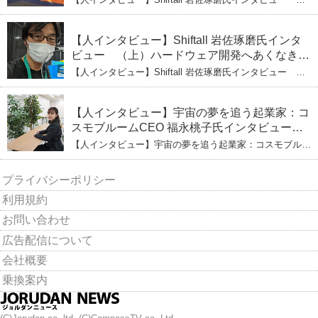
（下）CESへのこだわり VRにかける未来
【人インタビュー】Shiftall 岩佐琢磨氏インタ
ビュー （上）ハードウェア開発へあくなき挑
戦 その起業の経緯とは
【人インタビュー】Shiftall 岩佐琢磨氏インタビュー
（上）ハードウェア開発へあくなき挑戦 その起業の経緯
とは
【人インタビュー】宇宙の夢を追う起業家：コ
スモブルームCEO 福永桃子氏インタビュー
（下）
【人インタビュー】宇宙の夢を追う起業家：コスモブルー
ムCEO 福永桃子氏インタビュー（下）
プライバシーポリシー
利用規約
お問い合わせ
広告配信について
会社概要
乗換案内