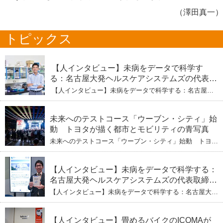
（澤田真一）
トピックス
【人インタビュー】未病をデータで科学す
る：名古屋大発ヘルスケアシステムズの代表取
締役社長・瀧本陽介 【下】「人生80年の暇つ
【人インタビュー】未病をデータで科学する：名古屋大
ぶし」を着実に：理系ニートが挑むヘルスケア
発ヘルスケアシステムズの代表取締役社長・瀧本陽介
【下】「人生80年の暇つぶし」を着実に：理系ニートが
標準化と海外戦略
挑むヘルスケア標準化と海外戦略
未来へのテストコース「ウーブン・シティ」始
動 トヨタが描く都市とモビリティの青写真
未来へのテストコース「ウーブン・シティ」始動 トヨタ
が描く都市とモビリティの青写真
【人インタビュー】未病をデータで科学する：
名古屋大発ヘルスケアシステムズの代表取締役
社長・瀧本陽介 郵送検査で挑む健康の未来
【人インタビュー】未病をデータで科学する：名古屋大発
ヘルスケアシステムズの代表取締役社長・瀧本陽介 郵送
検査で挑む健康の未来
【人インタビュー】畳めるバイクのICOMAが