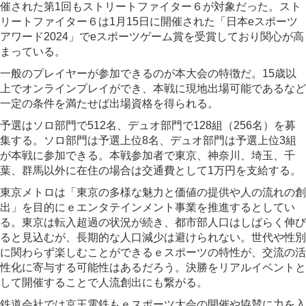
催された第1回もストリートファイター６が対象だった。スト
リートファイター６は1月15日に開催された「日本eスポーツ
アワード2024」でeスポーツゲーム賞を受賞しており関心が高
まっている。
一般のプレイヤーが参加できるのが本大会の特徴だ。15歳以
上でオンラインプレイができ、本戦に現地出場可能であるなど
一定の条件を満たせば出場資格を得られる。
予選はソロ部門で512名、デュオ部門で128組（256名）を募
集する。ソロ部門は予選上位8名、デュオ部門は予選上位3組
が本戦に参加できる。本戦参加者で東京、神奈川、埼玉、千
葉、群馬以外に在住の場合は交通費として1万円を支給する。
東京メトロは「東京の多様な魅力と価値の提供や人の流れの創
出」を目的にｅエンタテインメント事業を推進するとしてい
る。東京は転入超過の状況が続き、都市部人口はしばらく伸び
ると見込むが、長期的な人口減少は避けられない。世代や性別
に関わらず楽しむことができるｅスポーツの特性が、交流の活
性化に寄与する可能性はあるだろう。決勝をリアルイベントと
して開催することで人流創出にも繋がる。
鉄道会社では京王電鉄もｅスポーツ大会の開催や協賛に力を入