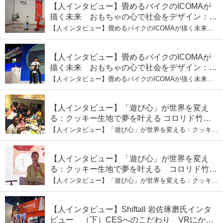
【人インタビュー】畳めるバイクのICOMAが
描く未来 おもちゃの心で社会をデザイン：株
式会社ICOMAの代表取締役・生駒崇光
【人インタビュー】畳めるバイクのICOMAが描く未来
（下）おもちゃで社会を変える、「トイボック
おもちゃの心で社会をデザイン：株式会社ICOMAの代表
取締役・生駒崇光 （下）おもちゃで社会を変える、「ト
ス」というデザインメソッド
イボックス」というデザインメソッド
【人インタビュー】畳めるバイクのICOMAが
描く未来 おもちゃの心で社会をデザイン：株
式会社ICOMAの代表取締役・生駒崇光
【人インタビュー】畳めるバイクのICOMAが描く未来
（上）「変形」に魅せられたデザイナーの軌
おもちゃの心で社会をデザイン：株式会社ICOMAの代表
取締役・生駒崇光 （上）「変形」に魅せられたデザイナ
跡
ーの軌跡
【人インタビュー】「遊び心」が世界を変え
る：クッキー生地で夢を叶える コロリド竹内
ひとみ（下） 起業は「影響力」のため。愛と
【人インタビュー】「遊び心」が世界を変える：クッキー
笑いの子育て哲学
生地で夢を叶える コロリド竹内ひとみ（下） 起業は「影
響力」のため。愛と笑いの子育て哲学
【人インタビュー】「遊び心」が世界を変え
る：クッキー生地で夢を叶える コロリド竹内
ひとみ（上） クッキー生地に込めた「誰でも
【人インタビュー】「遊び心」が世界を変える：クッキー
できる」という哲学
生地で夢を叶える コロリド竹内ひとみ（上） クッキー
生地に込めた「誰でもできる」という哲学
【人インタビュー】Shiftall 岩佐琢磨氏インタ
ビュー （下）CESへのこだわり VRにかけ