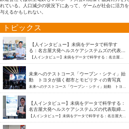
れている。人口減少の状況下にあって、ゲームが社会に活力を
与えるかもしれない。
トピックス
【人インタビュー】未病をデータで科学す
る：名古屋大発ヘルスケアシステムズの代表取
締役社長・瀧本陽介 【下】「人生80年の暇つ
【人インタビュー】未病をデータで科学する：名古屋大
ぶし」を着実に：理系ニートが挑むヘルスケア
発ヘルスケアシステムズの代表取締役社長・瀧本陽介
【下】「人生80年の暇つぶし」を着実に：理系ニートが
標準化と海外戦略
挑むヘルスケア標準化と海外戦略
未来へのテストコース「ウーブン・シティ」始
動 トヨタが描く都市とモビリティの青写真
未来へのテストコース「ウーブン・シティ」始動 トヨタ
が描く都市とモビリティの青写真
【人インタビュー】未病をデータで科学する：
名古屋大発ヘルスケアシステムズの代表取締役
社長・瀧本陽介 郵送検査で挑む健康の未来
【人インタビュー】未病をデータで科学する：名古屋大発
ヘルスケアシステムズの代表取締役社長・瀧本陽介 郵送
検査で挑む健康の未来