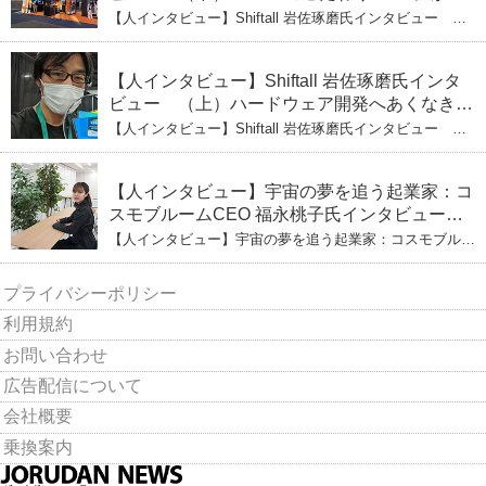
る未来
【人インタビュー】Shiftall 岩佐琢磨氏インタビュー
（下）CESへのこだわり VRにかける未来
【人インタビュー】Shiftall 岩佐琢磨氏インタ
ビュー （上）ハードウェア開発へあくなき挑
戦 その起業の経緯とは
【人インタビュー】Shiftall 岩佐琢磨氏インタビュー
（上）ハードウェア開発へあくなき挑戦 その起業の経緯
とは
【人インタビュー】宇宙の夢を追う起業家：コ
スモブルームCEO 福永桃子氏インタビュー
（下）
【人インタビュー】宇宙の夢を追う起業家：コスモブルー
ムCEO 福永桃子氏インタビュー（下）
プライバシーポリシー
利用規約
お問い合わせ
広告配信について
会社概要
乗換案内