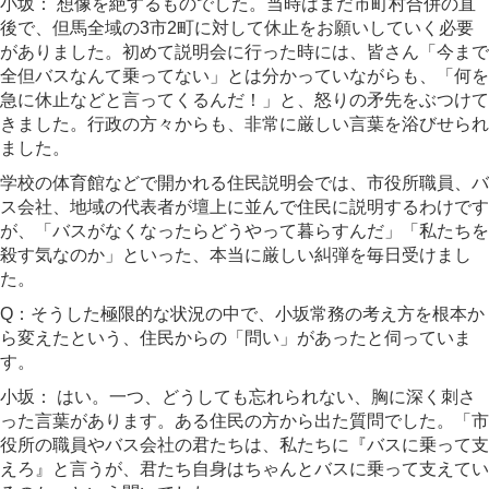
小坂：
想像を絶するものでした。当時はまだ市町村合併の直
後で、但馬全域の3市2町に対して休止をお願いしていく必要
がありました。初めて説明会に行った時には、皆さん「今まで
全但バスなんて乗ってない」とは分かっていながらも、「何を
急に休止などと言ってくるんだ！」と、怒りの矛先をぶつけて
きました。行政の方々からも、非常に厳しい言葉を浴びせられ
ました。
学校の体育館などで開かれる住民説明会では、市役所職員、バ
ス会社、地域の代表者が壇上に並んで住民に説明するわけです
が、「バスがなくなったらどうやって暮らすんだ」「私たちを
殺す気なのか」といった、本当に厳しい糾弾を毎日受けまし
た。
Q：そうした極限的な状況の中で、小坂常務の考え方を根本か
ら変えたという、住民からの「問い」があったと伺っていま
す。
小坂：
はい。一つ、どうしても忘れられない、胸に深く刺さ
った言葉があります。ある住民の方から出た質問でした。「市
役所の職員やバス会社の君たちは、私たちに『バスに乗って支
えろ』と言うが、君たち自身はちゃんとバスに乗って支えてい