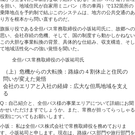
を担い、地域住民が自家用ミニバン（市の車両）で132箇所の
乗降地点を予約制で結ぶこのシステムは、地方の公共交通のあ
り方を根本から問い直すものだ。
旗振り役である全但バス常務取締役の小坂祐司氏に、故郷への
思い、会社存続の危機、そして、国の制度すら動かしかねない
この大胆な事業転換の背景、具体的な仕組み、収支構造、そし
て地域活性化への強い覚悟を聞いた。
全但バス常務取締役の小坂祐司氏
（上）危機からの大転換：路線の４割休止と住民の
問いが変えた覚悟
会社のエリアと入社の経緯：広大な但馬地域を支え
る
Q：自己紹介と、全但バス様の事業エリアについて詳細にお聞
かせいただけますでしょうか。また、常務が担ってらっしゃる
役割についてもお願いします。
小坂：
私は全但バス株式会社で常務取締役を務めておりま
す、小坂祐司と申します。現在は、路線バス部門や旅行部門を