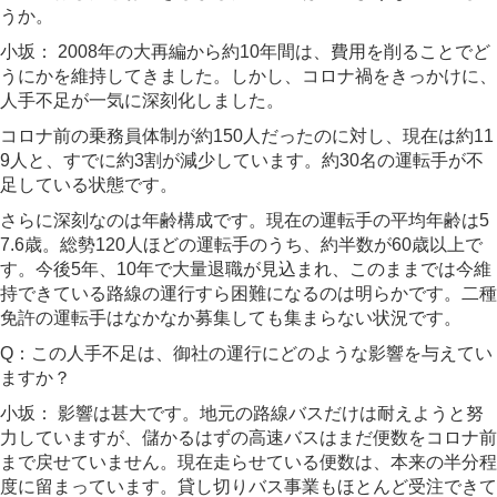
うか。
小坂：
2008年の大再編から約10年間は、費用を削ることでど
うにかを維持してきました。しかし、コロナ禍をきっかけに、
人手不足が一気に深刻化しました。
コロナ前の乗務員体制が約150人だったのに対し、現在は約11
9人と、すでに約3割が減少しています。約30名の運転手が不
足している状態です。
さらに深刻なのは年齢構成です。現在の運転手の平均年齢は5
7.6歳。総勢120人ほどの運転手のうち、約半数が60歳以上で
す。今後5年、10年で大量退職が見込まれ、このままでは今維
持できている路線の運行すら困難になるのは明らかです。二種
免許の運転手はなかなか募集しても集まらない状況です。
Q：この人手不足は、御社の運行にどのような影響を与えてい
ますか？
小坂：
影響は甚大です。地元の路線バスだけは耐えようと努
力していますが、儲かるはずの高速バスはまだ便数をコロナ前
まで戻せていません。現在走らせている便数は、本来の半分程
度に留まっています。貸し切りバス事業もほとんど受注できて