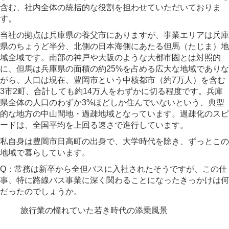
含む、社内全体の統括的な役割を担わせていただいておりま
す。
当社の拠点は兵庫県の養父市にありますが、事業エリアは兵庫
県のちょうど半分、北側の日本海側にあたる但馬（たじま）地
域全域です。南部の神戸や大阪のような大都市圏とは対照的
に、但馬は兵庫県の面積の約25%を占める広大な地域でありな
がら、人口は現在、豊岡市という中核都市（約7万人）を含む
3市2町、合計しても約14万人をわずかに切る程度です。兵庫
県全体の人口のわずか3%ほどしか住んでいないという、典型
的な地方の中山間地・過疎地域となっています。過疎化のスピ
ードは、全国平均を上回る速さで進行しています。
私自身は豊岡市日高町の出身で、大学時代を除き、ずっとこの
地域で暮らしています。
Q：常務は新卒から全但バスに入社されたそうですが、この仕
事、特に路線バス事業に深く関わることになったきっかけは何
だったのでしょうか。
旅行業の憧れていた若き時代の添乗風景