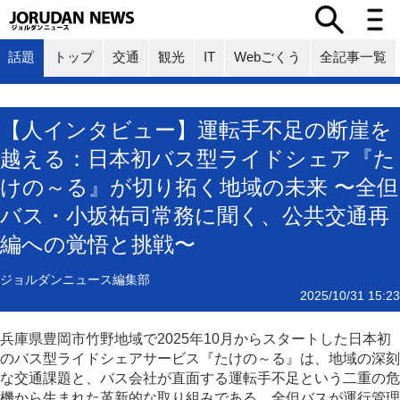
話題
トップ
交通
観光
IT
Webごくう
全記事一覧
【人インタビュー】運転手不足の断崖を
越える：日本初バス型ライドシェア『た
けの～る』が切り拓く地域の未来 〜全但
バス・小坂祐司常務に聞く、公共交通再
編への覚悟と挑戦〜
ジョルダンニュース編集部
2025/10/31 15:23
兵庫県豊岡市竹野地域で2025年10月からスタートした日本初
のバス型ライドシェアサービス『たけの～る』は、地域の深刻
な交通課題と、バス会社が直面する運転手不足という二重の危
機から生まれた革新的な取り組みである。全但バスが運行管理