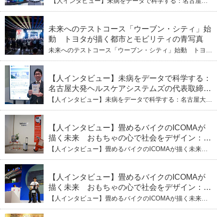
【人インタビュー】未病をデータで科学する：名古屋大
ぶし」を着実に：理系ニートが挑むヘルスケア
発ヘルスケアシステムズの代表取締役社長・瀧本陽介
【下】「人生80年の暇つぶし」を着実に：理系ニートが
標準化と海外戦略
挑むヘルスケア標準化と海外戦略
未来へのテストコース「ウーブン・シティ」始
動 トヨタが描く都市とモビリティの青写真
未来へのテストコース「ウーブン・シティ」始動 トヨタ
が描く都市とモビリティの青写真
【人インタビュー】未病をデータで科学する：
名古屋大発ヘルスケアシステムズの代表取締役
社長・瀧本陽介 郵送検査で挑む健康の未来
【人インタビュー】未病をデータで科学する：名古屋大発
ヘルスケアシステムズの代表取締役社長・瀧本陽介 郵送
検査で挑む健康の未来
【人インタビュー】畳めるバイクのICOMAが
描く未来 おもちゃの心で社会をデザイン：株
式会社ICOMAの代表取締役・生駒崇光
【人インタビュー】畳めるバイクのICOMAが描く未来
（下）おもちゃで社会を変える、「トイボック
おもちゃの心で社会をデザイン：株式会社ICOMAの代表
取締役・生駒崇光 （下）おもちゃで社会を変える、「ト
ス」というデザインメソッド
イボックス」というデザインメソッド
【人インタビュー】畳めるバイクのICOMAが
描く未来 おもちゃの心で社会をデザイン：株
式会社ICOMAの代表取締役・生駒崇光
【人インタビュー】畳めるバイクのICOMAが描く未来
（上）「変形」に魅せられたデザイナーの軌
おもちゃの心で社会をデザイン：株式会社ICOMAの代表
取締役・生駒崇光 （上）「変形」に魅せられたデザイナ