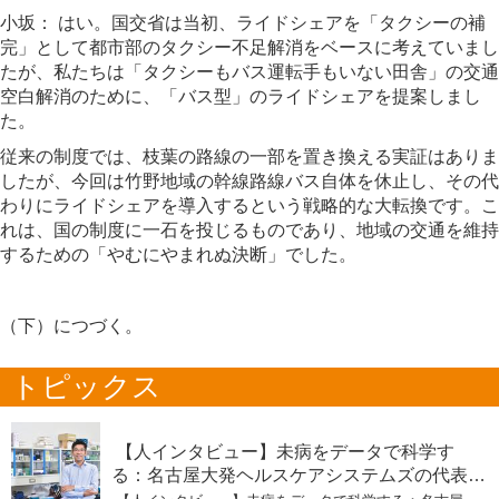
小坂：
はい。国交省は当初、ライドシェアを「タクシーの補
完」として都市部のタクシー不足解消をベースに考えていまし
たが、私たちは「タクシーもバス運転手もいない田舎」の交通
空白解消のために、「バス型」のライドシェアを提案しまし
た。
従来の制度では、枝葉の路線の一部を置き換える実証はありま
したが、今回は竹野地域の幹線路線バス自体を休止し、その代
わりにライドシェアを導入するという戦略的な大転換です。こ
れは、国の制度に一石を投じるものであり、地域の交通を維持
するための「やむにやまれぬ決断」でした。
（下）につづく。
トピックス
【人インタビュー】未病をデータで科学す
る：名古屋大発ヘルスケアシステムズの代表取
締役社長・瀧本陽介 【下】「人生80年の暇つ