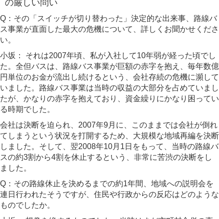
の厳しい問い
Q：その「スイッチが切り替わった」決定的な出来事、路線バ
ス事業が直面した最大の危機について、詳しくお聞かせくださ
い。
小坂：
それは2007年頃、私が入社して10年弱が経った頃でし
た。全但バスは、路線バス事業が巨額の赤字を抱え、毎年数億
円単位のお金が流出し続けるという、会社存続の危機に瀕して
いました。路線バス事業は当時の収益の大部分を占めていまし
たが、かなりの赤字を抱えており、資金繰りにかなり困ってい
る時期でした。
会社は決断を迫られ、2007年9月に、このままでは会社が倒れ
てしまうという状況を打開するため、大規模な地域再編を決断
しました。そして、翌2008年10月1日をもって、当時の路線バ
スの約3割から4割を休止するという、非常に苦渋の決断をし
ました。
Q：その路線休止を決めるまでの約1年間、地域への説明会を
連日行われたそうですが、住民や行政からの反応はどのような
ものでしたか。