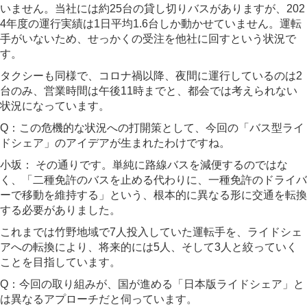
いません。当社には約25台の貸し切りバスがありますが、202
4年度の運行実績は1日平均1.6台しか動かせていません。運転
手がいないため、せっかくの受注を他社に回すという状況で
す。
タクシーも同様で、コロナ禍以降、夜間に運行しているのは2
台のみ、営業時間は午後11時までと、都会では考えられない
状況になっています。
Q：この危機的な状況への打開策として、今回の「バス型ライ
ドシェア」のアイデアが生まれたわけですね。
小坂：
その通りです。単純に路線バスを減便するのではな
く、「二種免許のバスを止める代わりに、一種免許のドライバ
ーで移動を維持する」という、根本的に異なる形に交通を転換
する必要がありました。
これまでは竹野地域で7人投入していた運転手を、ライドシェ
アへの転換により、将来的には5人、そして3人と絞っていく
ことを目指しています。
Q：今回の取り組みが、国が進める「日本版ライドシェア」と
は異なるアプローチだと伺っています。