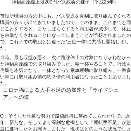
神鍋高原線上限200円バス総会の様子（平成25年）
市役所職員の方の中にも、バス交通を真剣に取り組んでくれる
職員の方々が出てきていましたので、このまま、これまでと同
じことをすると、またしばらくすると利用者が減少して、休止
を余儀なくされることになってしまうことが予想されましたの
で、これまでの取組とは違った“三位一体“に共感し開始しまし
た。
当時、最も収益が悪く、次に路線休止の対象になりかねなかっ
た神鍋高原線での取り組みでした。精一杯やることで、行政も
住民も本気になり、一体となって乗車運動に取り組み、一番多
い年には取り組み前の約２倍の利用者になったこともありまし
た。
コロナ禍による人手不足の急加速と「ライドシェ
ア」への道
Q：そうした地道な努力で路線維持に努めてこられた中で、近
年、新たな、そしてより深刻な危機として「運転手不足」が急
速に進行したとお聞きしました。現状はどのような状況でしょ