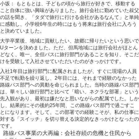
小坂：
もともとは、子どもの頃から旅行が好きで、移動する
こと自体に強い興味がありました。旅行会社に勤めていた叔父
の話を聞き、「タダで旅行に行ける会社があるなんて」と単純
に感動し、小学校6年生の時にはもう将来は旅行会社に入ろう
と決めていました。
大学卒業後、地域に貢献したい、故郷に帰りたいという思いで
Uターンを決めました。ただ、但馬地域には旅行会社がほとん
どなく、唯一、全但バスに旅行部門があることを知り、そこだ
けを受験して入社させていただいたのがきっかけです。
入社1年目は旅行部門に配属されましたが、すぐに現場の人員
不足で転勤を繰り返し、2年目には、それまで経験のなかった
路線バス部門への異動を命じられました。当時の路線バス部門
は、華々しい旅行部門と比べて「暗い、ネクラな部署」という
先入観があり、最初は嫌だなと思いながらの配属でした。しか
し、結果的にその後約25年間、この路線バス部門で過ごすこ
とになります。そして、この部署での経験こそが、私の仕事に
対する「スイッチ」を切り替える決定的なきっかけとなったの
です。
路線バス事業の大再編：会社存続の危機と住民から