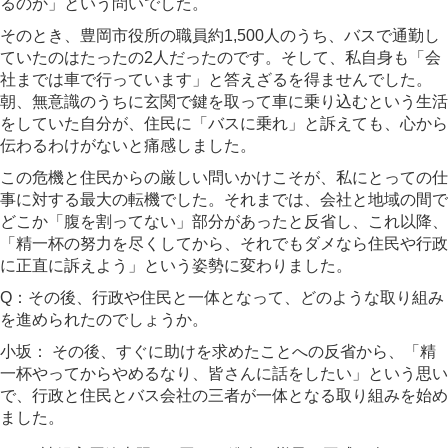
るのか」という問いでした。
そのとき、豊岡市役所の職員約1,500人のうち、バスで通勤し
ていたのはたったの2人だったのです。そして、私自身も「会
社までは車で行っています」と答えざるを得ませんでした。
朝、無意識のうちに玄関で鍵を取って車に乗り込むという生活
をしていた自分が、住民に「バスに乗れ」と訴えても、心から
伝わるわけがないと痛感しました。
この危機と住民からの厳しい問いかけこそが、私にとっての仕
事に対する最大の転機でした。それまでは、会社と地域の間で
どこか「腹を割ってない」部分があったと反省し、これ以降、
「精一杯の努力を尽くしてから、それでもダメなら住民や行政
に正直に訴えよう」という姿勢に変わりました。
Q：その後、行政や住民と一体となって、どのような取り組み
を進められたのでしょうか。
小坂：
その後、すぐに助けを求めたことへの反省から、「精
一杯やってからやめるなり、皆さんに話をしたい」という思い
で、行政と住民とバス会社の三者が一体となる取り組みを始め
ました。