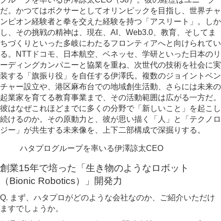
だ。かつてはボクサーとしてオリンピックを目指し、世界チャ
ンピオン経験者と拳を交えた経験を持つ「アスリート」。しか
し、その挑戦の精神は、現在、AI、Web3.0、教育、そしてま
ちづくりといった多岐にわたるフロンティアへと向けられてい
る。NTTドコモ、日本航空、ベネッセ、学研といった日本のリ
ーディングカンパニーと協業を重ね、次世代の技術を社会に実
装する「旗振り役」を自任する伊澤氏。複数のジョイントベン
チャー設立や、港区麻布台での地域創生活動、さらには未来の
起業家を育てる教育事業まで、その活動範囲は広がる一方だ。
彼はなぜこれほどまでに多くの分野で「新しいこと」を起こし
続けるのか。その原動力と、彼が思い描く「人」と「テクノロ
ジー」が共生する未来像を、上下二部構成で深掘りする。
ハタプログループを率いる伊澤諒太CEO
創業15年で培った「生き物のようなロボット
（Bionic Robotics）」開発力
Q. まず、ハタプロがどのような会社なのか、ご紹介いただけ
ますでしょうか。