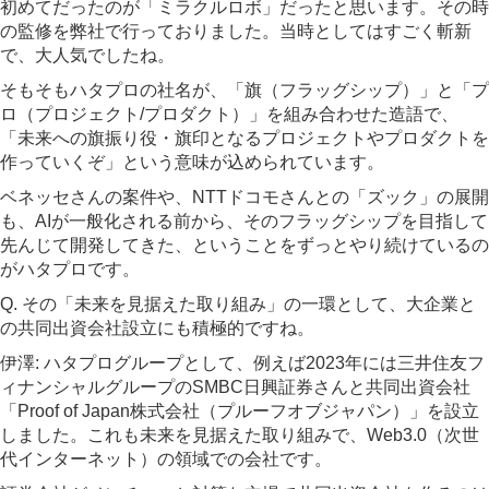
初めてだったのが「ミラクルロボ」だったと思います。その時
の監修を弊社で行っておりました。当時としてはすごく斬新
で、大人気でしたね。
そもそもハタプロの社名が、「旗（フラッグシップ）」と「プ
ロ（プロジェクト/プロダクト）」を組み合わせた造語で、
「未来への旗振り役・旗印となるプロジェクトやプロダクトを
作っていくぞ」という意味が込められています。
ベネッセさんの案件や、NTTドコモさんとの「ズック」の展開
も、AIが一般化される前から、そのフラッグシップを目指して
先んじて開発してきた、ということをずっとやり続けているの
がハタプロです。
Q. その「未来を見据えた取り組み」の一環として、大企業と
の共同出資会社設立にも積極的ですね。
伊澤: ハタプログループとして、例えば2023年には三井住友フ
ィナンシャルグループのSMBC日興証券さんと共同出資会社
「Proof of Japan株式会社（プルーフオブジャパン）」を設立
しました。これも未来を見据えた取り組みで、Web3.0（次世
代インターネット）の領域での会社です。