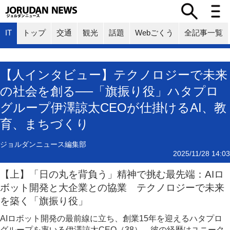
IT
トップ
交通
観光
話題
Webごくう
全記事一覧
【人インタビュー】テクノロジーで未来
の社会を創る──「旗振り役」ハタプロ
グループ伊澤諒太CEOが仕掛けるAI、教
育、まちづくり
ジョルダンニュース編集部
2025/11/28 14:03
【上】「日の丸を背負う」精神で挑む最先端：AIロ
ボット開発と大企業との協業 テクノロジーで未来
を築く「旗振り役」
AIロボット開発の最前線に立ち、創業15年を迎えるハタプロ
グループを率いる伊澤諒太CEO（38）。彼の経歴はユニーク