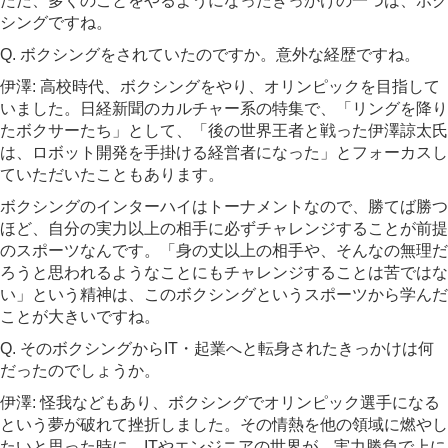
ただ、多くのことをやるようになったきっかけの一つは、ボク
シングですね。
Q. ボクシングをされていたのですか。意外な経歴ですね。
伊澤: 高校時代、ボクシングをやり、オリンピックを目指して
いました。日経新聞のカルチャー系の特集で、「リングを降り
たボクサーたち」として、「後の世界王者と戦った伊澤諒太氏
は、ロボット開発を手掛ける経営者になった」とフォーカスし
ていただいたこともあります。
ボクシングのインターハイはトーナメントなので、勝てば勝つ
ほど、自分の実力以上の相手に必ずチャレンジすることが前提
のスポーツなんです。「身の丈以上の相手や、そんなの無理だ
ろうと思われるようなことにもチャレンジすることは苦ではな
い」という精神は、このボクシングというスポーツから学んだ
ことが大きいですね。
Q. そのボクシングからIT・起業へと転身されたきっかけは何
だったのでしょうか。
伊澤: 怪我などもあり、ボクシングでオリンピック選手になる
という夢が破れて挫折しました。その情熱を他の領域に燃やし
たいと思った時に、ITやエンジニアの世界が、実力勝負で上に