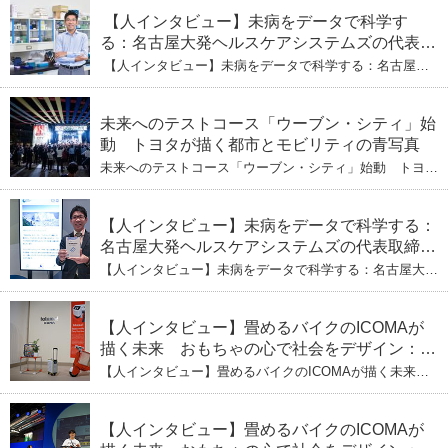
【人インタビュー】未病をデータで科学す
る：名古屋大発ヘルスケアシステムズの代表取
締役社長・瀧本陽介 【下】「人生80年の暇つ
【人インタビュー】未病をデータで科学する：名古屋大
ぶし」を着実に：理系ニートが挑むヘルスケア
発ヘルスケアシステムズの代表取締役社長・瀧本陽介
【下】「人生80年の暇つぶし」を着実に：理系ニートが
標準化と海外戦略
挑むヘルスケア標準化と海外戦略
未来へのテストコース「ウーブン・シティ」始
動 トヨタが描く都市とモビリティの青写真
未来へのテストコース「ウーブン・シティ」始動 トヨタ
が描く都市とモビリティの青写真
【人インタビュー】未病をデータで科学する：
名古屋大発ヘルスケアシステムズの代表取締役
社長・瀧本陽介 郵送検査で挑む健康の未来
【人インタビュー】未病をデータで科学する：名古屋大発
ヘルスケアシステムズの代表取締役社長・瀧本陽介 郵送
検査で挑む健康の未来
【人インタビュー】畳めるバイクのICOMAが
描く未来 おもちゃの心で社会をデザイン：株
式会社ICOMAの代表取締役・生駒崇光
【人インタビュー】畳めるバイクのICOMAが描く未来
（下）おもちゃで社会を変える、「トイボック
おもちゃの心で社会をデザイン：株式会社ICOMAの代表
取締役・生駒崇光 （下）おもちゃで社会を変える、「ト
ス」というデザインメソッド
イボックス」というデザインメソッド
【人インタビュー】畳めるバイクのICOMAが