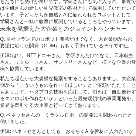
もたちにも受けが良いです。学研さんにも気に入られ、最近で
は学研さんの新しい幼児教室の教材として採用していただいて
います。子どもたちが自然とAIに触れられるロボットとして、
学研さんと一緒に教室に展開しているところもやっています。
未来を見据えた大企業とのジョイントベンチャー
Q. 自社ブランドのロボット開発だけでなく、大企業側からの
要望に応じた開発（ODM）も多く手掛けているそうですね。
伊澤: はい。NTTドコモさん、学研さんだけでなく、日本航空
さん、リクルートさん、サントリーさんなど、様々な企業の皆
様と協業しています。
私たち起点から大規模な提案をすることもありますし、大企業
側から「こういうものを作ってほしい」とご依頼いただくこと
もあります。ハタプロの技術を応用して、例えば「自動走行す
るエアロボを作れないか」といった最先端領域の事業開発を、
業界を牽引する大企業と行ってきております。
Q. ベネッセさんの「ミラクルロボ」の開発にも関わられたと
伺いました。
伊澤: ベネッセさんとしても、おそらくAIを教材に入れたのが