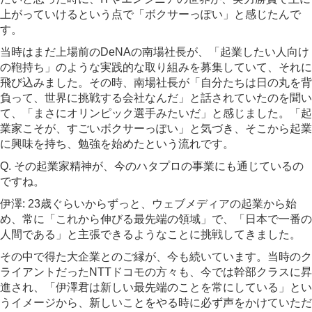
上がっていけるという点で「ボクサーっぽい」と感じたんで
す。
当時はまだ上場前のDeNAの南場社長が、「起業したい人向け
の鞄持ち」のような実践的な取り組みを募集していて、それに
飛び込みました。その時、南場社長が「自分たちは日の丸を背
負って、世界に挑戦する会社なんだ」と話されていたのを聞い
て、「まさにオリンピック選手みたいだ」と感じました。「起
業家こそが、すごいボクサーっぽい」と気づき、そこから起業
に興味を持ち、勉強を始めたという流れです。
Q. その起業家精神が、今のハタプロの事業にも通じているの
ですね。
伊澤: 23歳ぐらいからずっと、ウェブメディアの起業から始
め、常に「これから伸びる最先端の領域」で、「日本で一番の
人間である」と主張できるようなことに挑戦してきました。
その中で得た大企業とのご縁が、今も続いています。当時のク
ライアントだったNTTドコモの方々も、今では幹部クラスに昇
進され、「伊澤君は新しい最先端のことを常にしている」とい
うイメージから、新しいことをやる時に必ず声をかけていただ