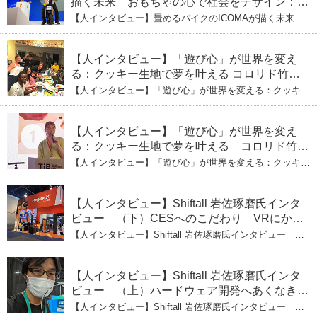
描く未来 おもちゃの心で社会をデザイン：株
式会社ICOMAの代表取締役・生駒崇光
【人インタビュー】畳めるバイクのICOMAが描く未来
（上）「変形」に魅せられたデザイナーの軌
おもちゃの心で社会をデザイン：株式会社ICOMAの代表
取締役・生駒崇光 （上）「変形」に魅せられたデザイナ
跡
ーの軌跡
【人インタビュー】「遊び心」が世界を変え
る：クッキー生地で夢を叶える コロリド竹内
ひとみ（下） 起業は「影響力」のため。愛と
【人インタビュー】「遊び心」が世界を変える：クッキー
笑いの子育て哲学
生地で夢を叶える コロリド竹内ひとみ（下） 起業は「影
響力」のため。愛と笑いの子育て哲学
【人インタビュー】「遊び心」が世界を変え
る：クッキー生地で夢を叶える コロリド竹内
ひとみ（上） クッキー生地に込めた「誰でも
【人インタビュー】「遊び心」が世界を変える：クッキー
できる」という哲学
生地で夢を叶える コロリド竹内ひとみ（上） クッキー
生地に込めた「誰でもできる」という哲学
【人インタビュー】Shiftall 岩佐琢磨氏インタ
ビュー （下）CESへのこだわり VRにかけ
る未来
【人インタビュー】Shiftall 岩佐琢磨氏インタビュー
（下）CESへのこだわり VRにかける未来
【人インタビュー】Shiftall 岩佐琢磨氏インタ
ビュー （上）ハードウェア開発へあくなき挑
戦 その起業の経緯とは
【人インタビュー】Shiftall 岩佐琢磨氏インタビュー