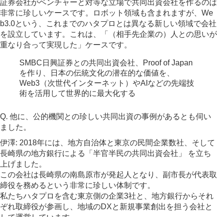
証券会社がベンチャーと対等な立場で共同出資会社を作るのは
非常に珍しいケースです。ロボット領域も含まれますが、We
b3.0という、これまでのハタプロとは異なる新しい領域で会社
を設立しています。これは、「（相手先企業の）人との思いが
重なり合って実現した」ケースです。
SMBC日興証券との共同出資会社、Proof of Japan
を作り、日本の伝統文化の潜在的な価値を、
Web3（次世代インターネット）やAIなどの先端技
術を活用して世界的に最大化する
Q. 他に、公的機関との珍しい共同出資の事例があるとも伺い
ました。
伊澤: 2018年には、地方自治体と東京の民間企業数社、そして
長崎県の地方銀行による「半官半民の共同出資会社」 を立ち
上げました。
この会社は長崎県の南島原市が発起人となり、副市長が代表取
締役を務めるという非常に珍しい体制です。
私たちハタプロを含む東京側の企業3社と、地方銀行からそれ
ぞれ取締役が参画し、地域のDXと新規事業創出を担う会社と