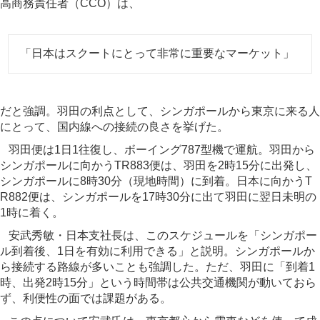
高商務責任者（CCO）は、
「日本はスクートにとって非常に重要なマーケット」
だと強調。羽田の利点として、シンガポールから東京に来る人
にとって、国内線への接続の良さを挙げた。
羽田便は1日1往復し、ボーイング787型機で運航。羽田から
シンガポールに向かうTR883便は、羽田を2時15分に出発し、
シンガポールに8時30分（現地時間）に到着。日本に向かうT
R882便は、シンガポールを17時30分に出て羽田に翌日未明の
1時に着く。
安武秀敏・日本支社長は、このスケジュールを「シンガポー
ル到着後、1日を有効に利用できる」と説明。シンガポールか
ら接続する路線が多いことも強調した。ただ、羽田に「到着1
時、出発2時15分」という時間帯は公共交通機関が動いておら
ず、利便性の面では課題がある。