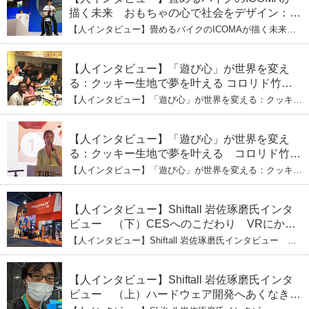
描く未来 おもちゃの心で社会をデザイン：株
式会社ICOMAの代表取締役・生駒崇光
【人インタビュー】畳めるバイクのICOMAが描く未来
（上）「変形」に魅せられたデザイナーの軌
おもちゃの心で社会をデザイン：株式会社ICOMAの代表
取締役・生駒崇光 （上）「変形」に魅せられたデザイナ
跡
ーの軌跡
【人インタビュー】「遊び心」が世界を変え
る：クッキー生地で夢を叶える コロリド竹内
ひとみ（下） 起業は「影響力」のため。愛と
【人インタビュー】「遊び心」が世界を変える：クッキー
笑いの子育て哲学
生地で夢を叶える コロリド竹内ひとみ（下） 起業は「影
響力」のため。愛と笑いの子育て哲学
【人インタビュー】「遊び心」が世界を変え
る：クッキー生地で夢を叶える コロリド竹内
ひとみ（上） クッキー生地に込めた「誰でも
【人インタビュー】「遊び心」が世界を変える：クッキー
できる」という哲学
生地で夢を叶える コロリド竹内ひとみ（上） クッキー
生地に込めた「誰でもできる」という哲学
【人インタビュー】Shiftall 岩佐琢磨氏インタ
ビュー （下）CESへのこだわり VRにかけ
る未来
【人インタビュー】Shiftall 岩佐琢磨氏インタビュー
（下）CESへのこだわり VRにかける未来
【人インタビュー】Shiftall 岩佐琢磨氏インタ
ビュー （上）ハードウェア開発へあくなき挑
戦 その起業の経緯とは