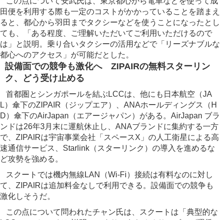
この点について安武氏は、東京都心から電車などを使って成
田便を利用する際も一定のコストがかかっていることを踏まえ
ると、都心から羽田までタクシーなどを使うことになったとし
ても、「ある程度、ご理解いただいてご利用いただけるので
は」と説明。乗り合いタクシーの活用などで「リーズナブルな
都心へのアクセス」が可能だとした。
設備面での競争も激化へ ZIPAIRの無料スターリン
ク、どう受け止める
首都圏とシンガポールを結ぶLCCは、他にも日本航空（JA
L）傘下のZIPAIR（ジップエア）、ANAホールディングス（H
D）傘下のAirJapan（エアージャパン）がある。AirJapan ブラ
ンドは26年3月末に運航休止し、ANAブランドに集約する一方
で、ZIPAIRは宇宙事業会社「スペースX」の人工衛星による高
速通信サービス、Starlink（スターリンク）の導入を進めるな
ど攻勢を強める。
スクートでは機内無線LAN（Wi-Fi）接続は有料なのに対し
て、ZIPAIRは追加料金なしで利用できる。設備面での競争も
激化しそうだ。
この点について問われたチャン氏は、スクートは「典型的な