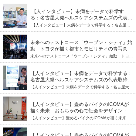
【人インタビュー】未病をデータで科学す
る：名古屋大発ヘルスケアシステムズの代表取
締役社長・瀧本陽介 【下】「人生80年の暇つ
【人インタビュー】未病をデータで科学する：名古屋大
ぶし」を着実に：理系ニートが挑むヘルスケア
発ヘルスケアシステムズの代表取締役社長・瀧本陽介
【下】「人生80年の暇つぶし」を着実に：理系ニートが
標準化と海外戦略
挑むヘルスケア標準化と海外戦略
未来へのテストコース「ウーブン・シティ」始
動 トヨタが描く都市とモビリティの青写真
未来へのテストコース「ウーブン・シティ」始動 トヨタ
が描く都市とモビリティの青写真
【人インタビュー】未病をデータで科学する：
名古屋大発ヘルスケアシステムズの代表取締役
社長・瀧本陽介 郵送検査で挑む健康の未来
【人インタビュー】未病をデータで科学する：名古屋大発
ヘルスケアシステムズの代表取締役社長・瀧本陽介 郵送
検査で挑む健康の未来
【人インタビュー】畳めるバイクのICOMAが
描く未来 おもちゃの心で社会をデザイン：株
式会社ICOMAの代表取締役・生駒崇光
【人インタビュー】畳めるバイクのICOMAが描く未来
（下）おもちゃで社会を変える、「トイボック
おもちゃの心で社会をデザイン：株式会社ICOMAの代表
取締役・生駒崇光 （下）おもちゃで社会を変える、「ト
ス」というデザインメソッド
イボックス」というデザインメソッド
【人インタビュー】畳めるバイクのICOMAが