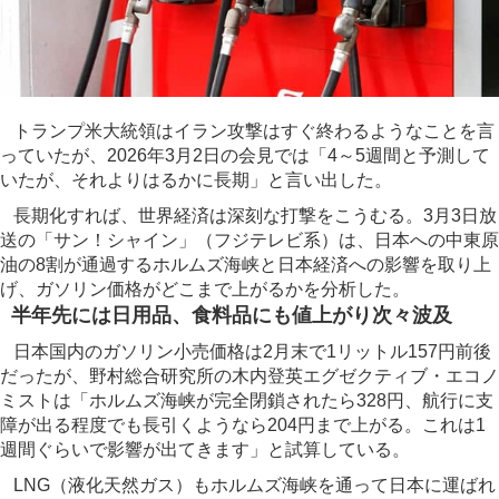
トランプ米大統領はイラン攻撃はすぐ終わるようなことを言
っていたが、2026年3月2日の会見では「4～5週間と予測して
いたが、それよりはるかに長期」と言い出した。
長期化すれば、世界経済は深刻な打撃をこうむる。3月3日放
送の「サン！シャイン」（フジテレビ系）は、日本への中東原
油の8割が通過するホルムズ海峡と日本経済への影響を取り上
げ、ガソリン価格がどこまで上がるかを分析した。
半年先には日用品、食料品にも値上がり次々波及
日本国内のガソリン小売価格は2月末で1リットル157円前後
だったが、野村総合研究所の木内登英エグゼクティブ・エコノ
ミストは「ホルムズ海峡が完全閉鎖されたら328円、航行に支
障が出る程度でも長引くようなら204円まで上がる。これは1
週間ぐらいで影響が出てきます」と試算している。
LNG（液化天然ガス）もホルムズ海峡を通って日本に運ばれ