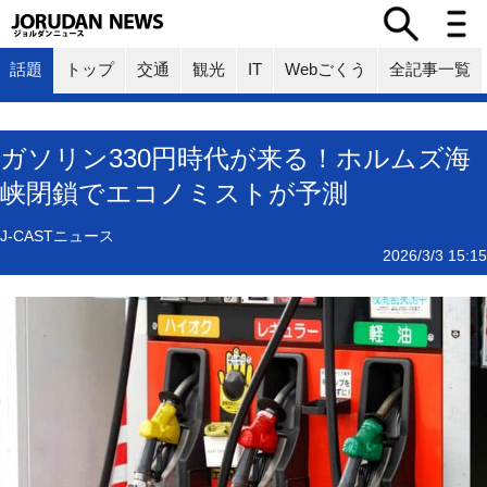
話題
トップ
交通
観光
IT
Webごくう
全記事一覧
ガソリン330円時代が来る！ホルムズ海
峡閉鎖でエコノミストが予測
J-CASTニュース
2026/3/3 15:15