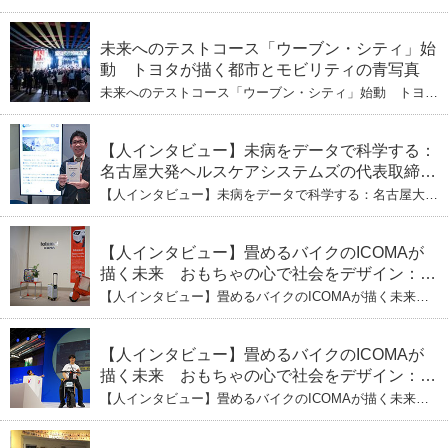
ぶし」を着実に：理系ニートが挑むヘルスケア
発ヘルスケアシステムズの代表取締役社長・瀧本陽介
【下】「人生80年の暇つぶし」を着実に：理系ニートが
標準化と海外戦略
挑むヘルスケア標準化と海外戦略
未来へのテストコース「ウーブン・シティ」始
動 トヨタが描く都市とモビリティの青写真
未来へのテストコース「ウーブン・シティ」始動 トヨタ
が描く都市とモビリティの青写真
【人インタビュー】未病をデータで科学する：
名古屋大発ヘルスケアシステムズの代表取締役
社長・瀧本陽介 郵送検査で挑む健康の未来
【人インタビュー】未病をデータで科学する：名古屋大発
ヘルスケアシステムズの代表取締役社長・瀧本陽介 郵送
検査で挑む健康の未来
【人インタビュー】畳めるバイクのICOMAが
描く未来 おもちゃの心で社会をデザイン：株
式会社ICOMAの代表取締役・生駒崇光
【人インタビュー】畳めるバイクのICOMAが描く未来
（下）おもちゃで社会を変える、「トイボック
おもちゃの心で社会をデザイン：株式会社ICOMAの代表
取締役・生駒崇光 （下）おもちゃで社会を変える、「ト
ス」というデザインメソッド
イボックス」というデザインメソッド
【人インタビュー】畳めるバイクのICOMAが
描く未来 おもちゃの心で社会をデザイン：株
式会社ICOMAの代表取締役・生駒崇光
【人インタビュー】畳めるバイクのICOMAが描く未来
（上）「変形」に魅せられたデザイナーの軌
おもちゃの心で社会をデザイン：株式会社ICOMAの代表
取締役・生駒崇光 （上）「変形」に魅せられたデザイナ
跡