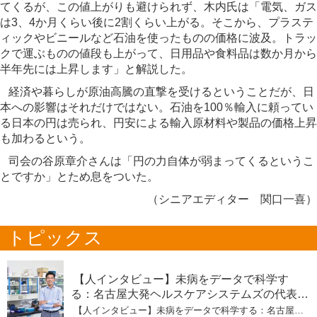
てくるが、この値上がりも避けられず、木内氏は「電気、ガス
は3、4か月くらい後に2割くらい上がる。そこから、プラステ
ィックやビニールなど石油を使ったものの価格に波及。トラッ
クで運ぶものの値段も上がって、日用品や食料品は数か月から
半年先には上昇します」と解説した。
経済や暮らしが原油高騰の直撃を受けるということだが、日
本への影響はそれだけではない。石油を100％輸入に頼ってい
る日本の円は売られ、円安による輸入原材料や製品の価格上昇
も加わるという。
司会の谷原章介さんは「円の力自体が弱まってくるというこ
とですか」とため息をついた。
（シニアエディター 関口一喜）
トピックス
【人インタビュー】未病をデータで科学す
る：名古屋大発ヘルスケアシステムズの代表取
締役社長・瀧本陽介 【下】「人生80年の暇つ
【人インタビュー】未病をデータで科学する：名古屋大