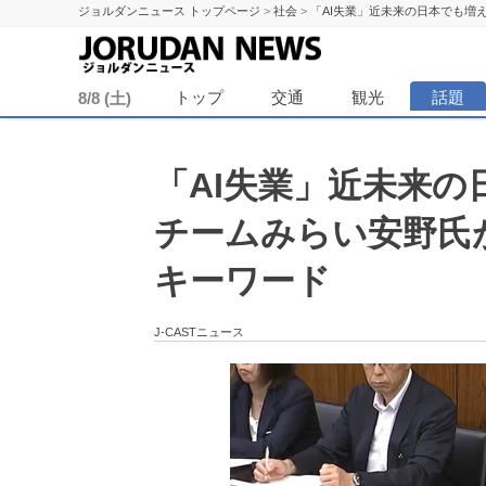
ジョルダンニュース トップページ
>
社会
>
「AI失業」近未来の日本でも増
ジョル
トップ
交通
観光
話題
8/8 (土)
「AI失業」近未来
チームみらい安野氏
キーワード
J-CASTニュース