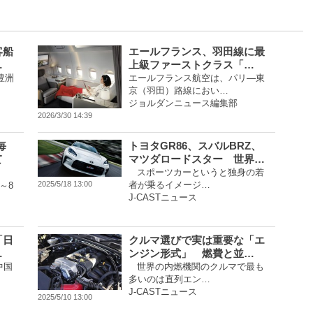
客船
エールフランス、羽田線に最
…
上級ファーストクラス「…
豊洲
エールフランス航空は、パリ―東
京（羽田）路線におい…
ジョルダンニュース編集部
2026/3/30 14:39
毎
トヨタGR86、スバルBRZ、
て
マツダロードスター 世界…
スポーツカーというと独身の若
者が乗るイメージ…
2025/5/18 13:00
～8
J-CASTニュース
「日
クルマ選びで実は重要な「エ
…
ンジン形式」 燃費と並…
中国
世界の内燃機関のクルマで最も
多いのは直列エン…
J-CASTニュース
2025/5/10 13:00