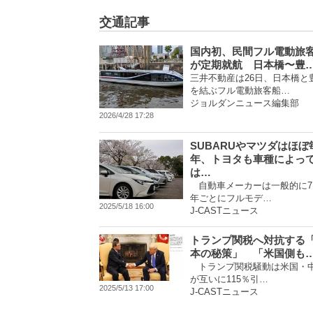
交通記事
国内初、民間フル電動旅
が定期就航 日本橋〜豊
三井不動産は26日、日本橋と
を結ぶフル電動旅客船…
ジョルダンニュース編集部
2026/4/28 17:28
SUBARUやマツダはほぼ
年、トヨタも車種によっ
は…
自動車メーカーは一般的に7
年ごとにフルモデ…
2025/5/18 16:00
J-CASTニュース
トランプ関税へ対抗する
本の秘策」 「米国側も
トランプ関税騒動は米国・
が互いに115％引…
2025/5/13 17:00
J-CASTニュース