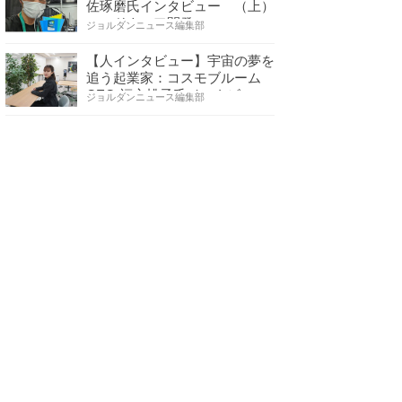
佐琢磨氏インタビュー （上）
ハードウェア開発へ…
ジョルダンニュース編集部
【人インタビュー】宇宙の夢を
追う起業家：コスモブルーム
CEO 福永桃子氏インタビ…
ジョルダンニュース編集部