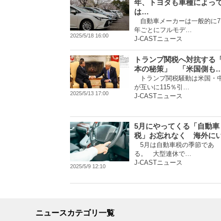
年、トヨタも車種によっ
は…
自動車メーカーは一般的に7
年ごとにフルモデ…
2025/5/18 16:00
J-CASTニュース
トランプ関税へ対抗する
本の秘策」 「米国側も
トランプ関税騒動は米国・
が互いに115％引…
2025/5/13 17:00
J-CASTニュース
5月にやってくる「自動車
税」お忘れなく 海外に
5月は自動車税の季節であ
る。 大型連休で…
J-CASTニュース
2025/5/9 12:10
ニュースカテゴリ一覧