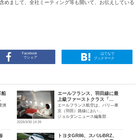
含めまして、全社ミーティング等も開いて、お伝えしている
Facebook
はてなで
でシェア
ブックマーク
客船
エールフランス、羽田線に最
…
上級ファーストクラス「…
豊洲
エールフランス航空は、パリ―東
京（羽田）路線におい…
ジョルダンニュース編集部
2026/3/30 14:39
毎
トヨタGR86、スバルBRZ、