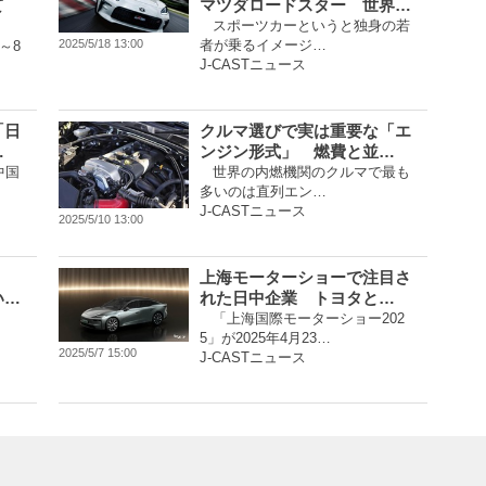
て
マツダロードスター 世界…
スポーツカーというと独身の若
者が乗るイメージ…
2025/5/18 13:00
～8
J-CASTニュース
「日
クルマ選びで実は重要な「エ
…
ンジン形式」 燃費と並…
中国
世界の内燃機関のクルマで最も
多いのは直列エン…
J-CASTニュース
2025/5/10 13:00
上海モーターショーで注目さ
い…
れた日中企業 トヨタと…
「上海国際モーターショー202
5」が2025年4月23…
2025/5/7 15:00
J-CASTニュース