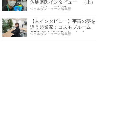
佐琢磨氏インタビュー （上）
ハードウェア開発へ…
ジョルダンニュース編集部
【人インタビュー】宇宙の夢を
追う起業家：コスモブルーム
CEO 福永桃子氏インタビ…
ジョルダンニュース編集部