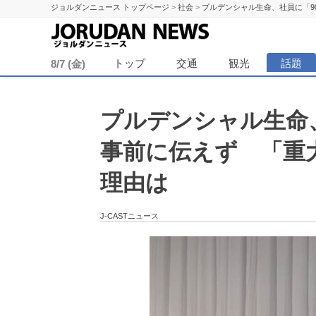
ジョルダンニュース トップページ
>
社会
>
プルデンシャル生命、社員に「9
ジョル
トップ
交通
観光
話題
8/7 (金)
プルデンシャル生命
事前に伝えず 「重大
理由は
J-CASTニュース