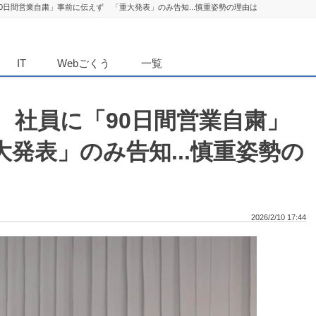
0日間営業自粛」事前に伝えず 「重大発表」のみ告知...慎重姿勢の理由は
ダンニュース
IT
Webごくう
一覧
、社員に「90日間営業自粛」
発表」のみ告知...慎重姿勢の
2026/2/10 17:44