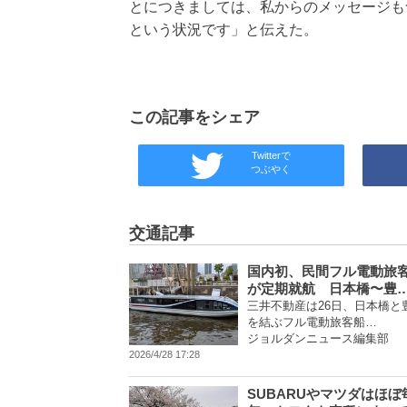
とにつきましては、私からのメッセージも
という状況です」と伝えた。
この記事をシェア
Twitterで
つぶやく
交通記事
国内初、民間フル電動旅
が定期就航 日本橋〜豊
三井不動産は26日、日本橋と
を結ぶフル電動旅客船…
ジョルダンニュース編集部
2026/4/28 17:28
SUBARUやマツダはほぼ