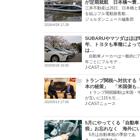
が定期就航 日本橋〜豊
三井不動産は26日、日本橋と
を結ぶフル電動旅客船…
ジョルダンニュース編集部
2026/4/28 17:28
SUBARUやマツダはほぼ
年、トヨタも車種によっ
は…
自動車メーカーは一般的に7
年ごとにフルモデ…
2025/5/18 16:00
J-CASTニュース
トランプ関税へ対抗する
本の秘策」 「米国側も
トランプ関税騒動は米国・
が互いに115％引…
2025/5/13 17:00
J-CASTニュース
5月にやってくる「自動車
税」お忘れなく 海外に
5月は自動車税の季節であ