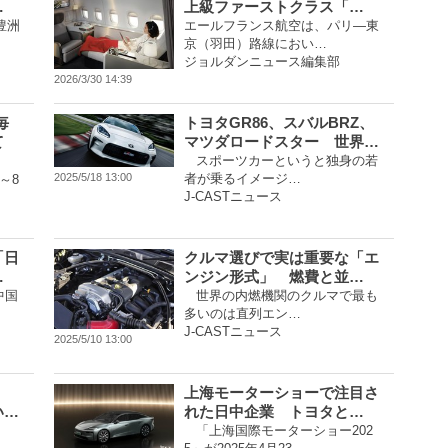
…
上級ファーストクラス「…
豊洲
エールフランス航空は、パリ―東
京（羽田）路線におい…
ジョルダンニュース編集部
2026/3/30 14:39
毎
トヨタGR86、スバルBRZ、
て
マツダロードスター 世界…
スポーツカーというと独身の若
者が乗るイメージ…
2025/5/18 13:00
～8
J-CASTニュース
「日
クルマ選びで実は重要な「エ
…
ンジン形式」 燃費と並…
中国
世界の内燃機関のクルマで最も
多いのは直列エン…
J-CASTニュース
2025/5/10 13:00
上海モーターショーで注目さ
い…
れた日中企業 トヨタと…
「上海国際モーターショー202