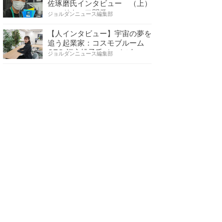
佐琢磨氏インタビュー （上）
ハードウェア開発へ…
ジョルダンニュース編集部
【人インタビュー】宇宙の夢を
追う起業家：コスモブルーム
CEO 福永桃子氏インタビ…
ジョルダンニュース編集部