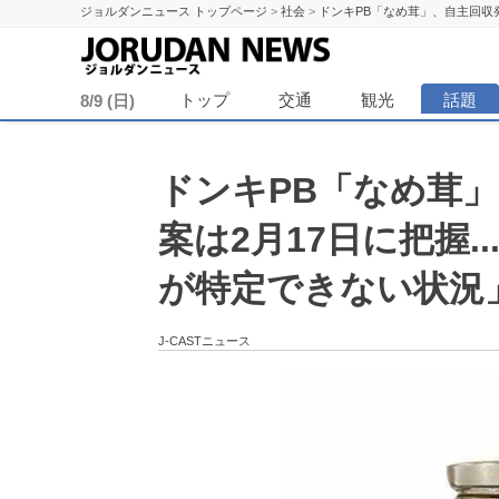
ジョルダンニュース トップページ
>
社会
>
ドンキPB「なめ茸」、自主回収発
ジョル
トップ
交通
観光
話題
8/9 (日)
ドンキPB「なめ茸
案は2月17日に把握
が特定できない状況
J-CASTニュース