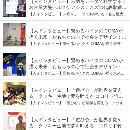
【人インタビュー】未病をデータで科学する：
名古屋大発ヘルスケアシステムズの代表取締役
社長・瀧本陽介 郵送検査で挑む健康の未来
【人インタビュー】未病をデータで科学する：名古屋大発
ヘルスケアシステムズの代表取締役社長・瀧本陽介 郵送
検査で挑む健康の未来
【人インタビュー】畳めるバイクのICOMAが
描く未来 おもちゃの心で社会をデザイン：株
式会社ICOMAの代表取締役・生駒崇光
【人インタビュー】畳めるバイクのICOMAが描く未来
（下）おもちゃで社会を変える、「トイボック
おもちゃの心で社会をデザイン：株式会社ICOMAの代表
取締役・生駒崇光 （下）おもちゃで社会を変える、「ト
ス」というデザインメソッド
イボックス」というデザインメソッド
【人インタビュー】畳めるバイクのICOMAが
描く未来 おもちゃの心で社会をデザイン：株
式会社ICOMAの代表取締役・生駒崇光
【人インタビュー】畳めるバイクのICOMAが描く未来
（上）「変形」に魅せられたデザイナーの軌
おもちゃの心で社会をデザイン：株式会社ICOMAの代表
取締役・生駒崇光 （上）「変形」に魅せられたデザイナ
跡
ーの軌跡
【人インタビュー】「遊び心」が世界を変え
る：クッキー生地で夢を叶える コロリド竹内
ひとみ（下） 起業は「影響力」のため。愛と
【人インタビュー】「遊び心」が世界を変える：クッキー
笑いの子育て哲学
生地で夢を叶える コロリド竹内ひとみ（下） 起業は「影
響力」のため。愛と笑いの子育て哲学
【人インタビュー】「遊び心」が世界を変え
る：クッキー生地で夢を叶える コロリド竹内