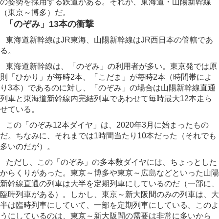
の姿勢を採用する鉄道がある。それが、東海道・山陽新幹線
（東京～博多）だ。
「のぞみ」13本の衝撃
東海道新幹線はJR東海、山陽新幹線はJR西日本の管轄であ
る。
東海道新幹線は、「のぞみ」の利用者が多い。東京発では原
則「ひかり」が毎時2本、「こだま」が毎時2本（時間帯によ
り3本）であるのに対し、「のぞみ」の場合は山陽新幹線直通
列車と東海道新幹線内完結列車であわせて毎時最大12本走ら
せている。
この「のぞみ12本ダイヤ」は、2020年3月に始まったもの
だ。ちなみに、それまでは1時間当たり10本だった（それでも
多いのだが）。
ただし、この「のぞみ」の多本数ダイヤには、ちょっとした
からくりがあった。東京～博多や東京～広島などといった山陽
新幹線直通の列車は大半を定期列車にしているのだ（一部に、
臨時列車がある）。しかし、東京～新大阪間のみの列車は、大
半は臨時列車にしていて、一部を定期列車にしている。このよ
うにしているのは、東京～新大阪間の需要は非常に多いから