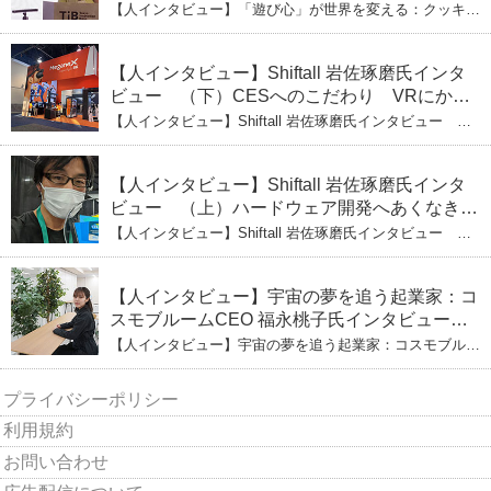
ひとみ（上） クッキー生地に込めた「誰でも
【人インタビュー】「遊び心」が世界を変える：クッキー
できる」という哲学
生地で夢を叶える コロリド竹内ひとみ（上） クッキー
生地に込めた「誰でもできる」という哲学
【人インタビュー】Shiftall 岩佐琢磨氏インタ
ビュー （下）CESへのこだわり VRにかけ
る未来
【人インタビュー】Shiftall 岩佐琢磨氏インタビュー
（下）CESへのこだわり VRにかける未来
【人インタビュー】Shiftall 岩佐琢磨氏インタ
ビュー （上）ハードウェア開発へあくなき挑
戦 その起業の経緯とは
【人インタビュー】Shiftall 岩佐琢磨氏インタビュー
（上）ハードウェア開発へあくなき挑戦 その起業の経緯
とは
【人インタビュー】宇宙の夢を追う起業家：コ
スモブルームCEO 福永桃子氏インタビュー
（下）
【人インタビュー】宇宙の夢を追う起業家：コスモブルー
ムCEO 福永桃子氏インタビュー（下）
プライバシーポリシー
利用規約
お問い合わせ