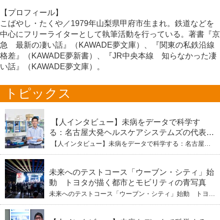
【プロフィール】
こばやし・たくや／1979年山梨県甲府市生まれ。鉄道などを
中心にフリーライターとして執筆活動を行っている。著書『京
急 最新の凄い話』（KAWADE夢文庫）、『関東の私鉄沿線
格差』（KAWADE夢新書）、『JR中央本線 知らなかった凄
い話』（KAWADE夢文庫）。
トピックス
【人インタビュー】未病をデータで科学す
る：名古屋大発ヘルスケアシステムズの代表取
締役社長・瀧本陽介 【下】「人生80年の暇つ
【人インタビュー】未病をデータで科学する：名古屋大
ぶし」を着実に：理系ニートが挑むヘルスケア
発ヘルスケアシステムズの代表取締役社長・瀧本陽介
【下】「人生80年の暇つぶし」を着実に：理系ニートが
標準化と海外戦略
挑むヘルスケア標準化と海外戦略
未来へのテストコース「ウーブン・シティ」始
動 トヨタが描く都市とモビリティの青写真
未来へのテストコース「ウーブン・シティ」始動 トヨタ
が描く都市とモビリティの青写真