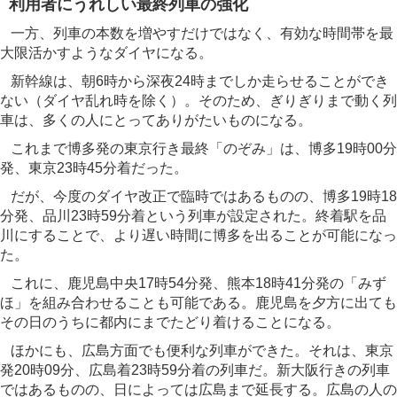
利用者にうれしい最終列車の強化
一方、列車の本数を増やすだけではなく、有効な時間帯を最
大限活かすようなダイヤになる。
新幹線は、朝6時から深夜24時までしか走らせることができ
ない（ダイヤ乱れ時を除く）。そのため、ぎりぎりまで動く列
車は、多くの人にとってありがたいものになる。
これまで博多発の東京行き最終「のぞみ」は、博多19時00分
発、東京23時45分着だった。
だが、今度のダイヤ改正で臨時ではあるものの、博多19時18
分発、品川23時59分着という列車が設定された。終着駅を品
川にすることで、より遅い時間に博多を出ることが可能になっ
た。
これに、鹿児島中央17時54分発、熊本18時41分発の「みず
ほ」を組み合わせることも可能である。鹿児島を夕方に出ても
その日のうちに都内にまでたどり着けることになる。
ほかにも、広島方面でも便利な列車ができた。それは、東京
発20時09分、広島着23時59分着の列車だ。新大阪行きの列車
ではあるものの、日によっては広島まで延長する。広島の人の