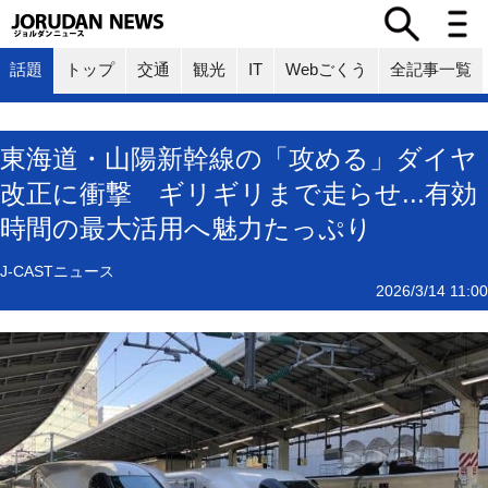
話題
トップ
交通
観光
IT
Webごくう
全記事一覧
東海道・山陽新幹線の「攻める」ダイヤ
改正に衝撃 ギリギリまで走らせ...有効
時間の最大活用へ魅力たっぷり
J-CASTニュース
2026/3/14 11:00