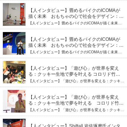
検査で挑む健康の未来
【人インタビュー】畳めるバイクのICOMAが
描く未来 おもちゃの心で社会をデザイン：株
式会社ICOMAの代表取締役・生駒崇光
【人インタビュー】畳めるバイクのICOMAが描く未来
（下）おもちゃで社会を変える、「トイボック
おもちゃの心で社会をデザイン：株式会社ICOMAの代表
取締役・生駒崇光 （下）おもちゃで社会を変える、「ト
ス」というデザインメソッド
イボックス」というデザインメソッド
【人インタビュー】畳めるバイクのICOMAが
描く未来 おもちゃの心で社会をデザイン：株
式会社ICOMAの代表取締役・生駒崇光
【人インタビュー】畳めるバイクのICOMAが描く未来
（上）「変形」に魅せられたデザイナーの軌
おもちゃの心で社会をデザイン：株式会社ICOMAの代表
取締役・生駒崇光 （上）「変形」に魅せられたデザイナ
跡
ーの軌跡
【人インタビュー】「遊び心」が世界を変え
る：クッキー生地で夢を叶える コロリド竹内
ひとみ（下） 起業は「影響力」のため。愛と
【人インタビュー】「遊び心」が世界を変える：クッキー
笑いの子育て哲学
生地で夢を叶える コロリド竹内ひとみ（下） 起業は「影
響力」のため。愛と笑いの子育て哲学
【人インタビュー】「遊び心」が世界を変え
る：クッキー生地で夢を叶える コロリド竹内
ひとみ（上） クッキー生地に込めた「誰でも
【人インタビュー】「遊び心」が世界を変える：クッキー
できる」という哲学
生地で夢を叶える コロリド竹内ひとみ（上） クッキー
生地に込めた「誰でもできる」という哲学
【人インタビュー】Shiftall 岩佐琢磨氏インタ