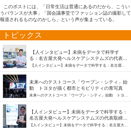
このポストには、「日常生活は普通にあるのだから、こうい
うバランスが大事」「国会議事堂でファッション誌の撮影して
報道されるものなのかしら」という声が集まっている。
トピックス
【人インタビュー】未病をデータで科学す
る：名古屋大発ヘルスケアシステムズの代表取
締役社長・瀧本陽介 【下】「人生80年の暇つ
【人インタビュー】未病をデータで科学する：名古屋大
ぶし」を着実に：理系ニートが挑むヘルスケア
発ヘルスケアシステムズの代表取締役社長・瀧本陽介
【下】「人生80年の暇つぶし」を着実に：理系ニートが
標準化と海外戦略
挑むヘルスケア標準化と海外戦略
未来へのテストコース「ウーブン・シティ」始
動 トヨタが描く都市とモビリティの青写真
未来へのテストコース「ウーブン・シティ」始動 トヨタ
が描く都市とモビリティの青写真
【人インタビュー】未病をデータで科学する：
名古屋大発ヘルスケアシステムズの代表取締役
社長・瀧本陽介 郵送検査で挑む健康の未来
【人インタビュー】未病をデータで科学する：名古屋大発
ヘルスケアシステムズの代表取締役社長・瀧本陽介 郵送