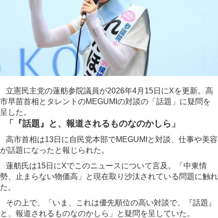
立憲民主党の蓮舫参院議員が2026年4月15日にXを更新。高
市早苗首相とタレントのMEGUMIの対談の「話題」に疑問を
呈した。
「『話題』と、報道されるものなのかしら」
高市首相は13日に自民党本部でMEGUMIと対談、仕事や美容
が話題になったと報じられた。
蓮舫氏は15日にXでこのニュースについて言及。「中東情
勢、止まらない物価高」と現在取り沙汰されている問題に触れ
た。
その上で、「いま、これは優先順位の高い対談で、『話題』
と、報道されるものなのかしら」と疑問を呈していた。