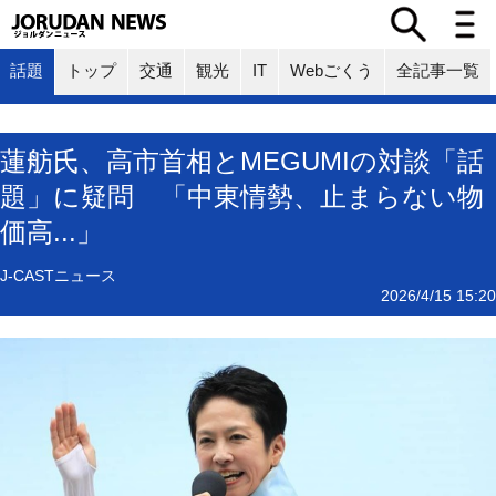
話題
トップ
交通
観光
IT
Webごくう
全記事一覧
蓮舫氏、高市首相とMEGUMIの対談「話
題」に疑問 「中東情勢、止まらない物
価高...」
J-CASTニュース
2026/4/15 15:20