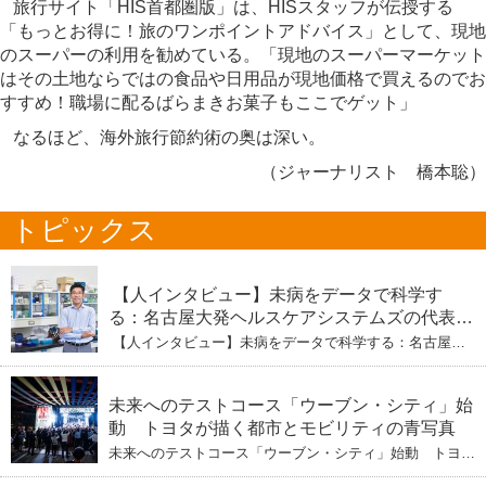
旅行サイト「HIS首都圏版」は、HISスタッフが伝授する
「もっとお得に！旅のワンポイントアドバイス」として、現地
のスーパーの利用を勧めている。「現地のスーパーマーケット
はその土地ならではの食品や日用品が現地価格で買えるのでお
すすめ！職場に配るばらまきお菓子もここでゲット」
なるほど、海外旅行節約術の奥は深い。
（ジャーナリスト 橋本聡）
トピックス
【人インタビュー】未病をデータで科学す
る：名古屋大発ヘルスケアシステムズの代表取
締役社長・瀧本陽介 【下】「人生80年の暇つ
【人インタビュー】未病をデータで科学する：名古屋大
ぶし」を着実に：理系ニートが挑むヘルスケア
発ヘルスケアシステムズの代表取締役社長・瀧本陽介
【下】「人生80年の暇つぶし」を着実に：理系ニートが
標準化と海外戦略
挑むヘルスケア標準化と海外戦略
未来へのテストコース「ウーブン・シティ」始
動 トヨタが描く都市とモビリティの青写真
未来へのテストコース「ウーブン・シティ」始動 トヨタ
が描く都市とモビリティの青写真