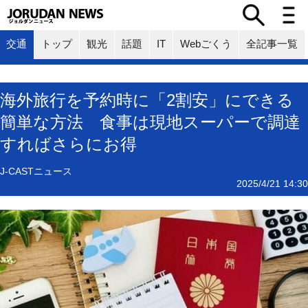
交通
トップ
観光
話題
IT
Webごくう
全記事一覧
海外旅行を予約時に「2割安」にできる
簡単な方法 食事は現地スーパーで調達
すればさらにお得
J-CASTニュース
2025/4/21 14:30