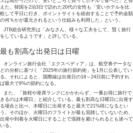
スは高かったので、安いところで買ってホテルで食べた」と答
えた。韓国を2泊3日で訪れた20代の女性も「安いホテルを比
較して平日に行き、ポイントサイトを経由することで予約金額
の何％かが還元されるという仕組みも利用した」という。
JTB総合研究所は「みなさん、様々な工夫をして、賢く旅行
をしているようです」と評している。
最も割高な出発日は日曜
オンライン旅行会社「エクスペディア」は、航空券データな
どの分析に基づく「2025年の旅行節約術」を1月に公表してい
る。それによると、国際線は出発日の18～24日前に予約すれ
ば最大で9%の節約になる。
また、「旅程や座席ランクにかかわらず、一番お得に旅行で
きるのは木曜日」と紹介している。最も割高な日曜日に出発す
る場合と比べ、木曜日に出発すると最大で21%得になるとい
う。そのほか、火曜日のフライトが最も混雑していないため、
出発や到着を火曜日にすることで混雑を避けられるとも述べて
いる。