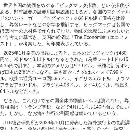
世界各国の物価をめぐる「ビッグマック指数」という指数が
ある。野村証券の証券用語解説集によると、各国のマクドナル
ドのハンバーガー「ビッグマック」の米ドル建て価格を比較
し、為替レートなどの水準を推計する。ビッグマックは各国で
ほぼ同一の原材料で作られており、物価の比較にふさわしいと
いう考えに基づき、英国の経済誌「The Economist（エコノミ
スト）」が考案した。毎年発表されている。
2025年1月発表の指数によると、日本のビッグマックは480
円で、米ドルで3.11ドルになるとされた（為替レート1ドル15
4.35円で計算）。本家のアメリカは5.79ドル。単純に計算すれ
ば日本の2倍近くになる。最も高かったのはスイスで7.99ド
ル。欧州の通貨ユーロ圏5.95ドル、イギリス5.73ドル、サウジ
アラビア5.07ドル、ブラジル4.03ドル、タイ4.01ドル、韓国3.
84ドルなどだった。
むろん、これだけでその国全体の物価レベルは測れない。為
替相場は「トランプ関税」などで4月に1ドル140円台まで動い
た。しかし、なお海外旅行の割高感は続いているという。
JTB総合研究所が2024年10月に発表した海外旅行者の意識調
査によると、全体の8割が「高かった」と感じていた。調査に