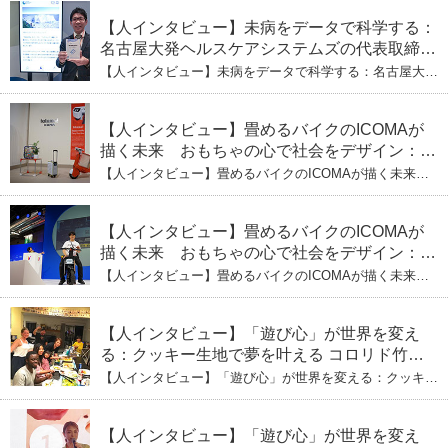
【人インタビュー】未病をデータで科学する：
名古屋大発ヘルスケアシステムズの代表取締役
社長・瀧本陽介 郵送検査で挑む健康の未来
【人インタビュー】未病をデータで科学する：名古屋大発
ヘルスケアシステムズの代表取締役社長・瀧本陽介 郵送
検査で挑む健康の未来
【人インタビュー】畳めるバイクのICOMAが
描く未来 おもちゃの心で社会をデザイン：株
式会社ICOMAの代表取締役・生駒崇光
【人インタビュー】畳めるバイクのICOMAが描く未来
（下）おもちゃで社会を変える、「トイボック
おもちゃの心で社会をデザイン：株式会社ICOMAの代表
取締役・生駒崇光 （下）おもちゃで社会を変える、「ト
ス」というデザインメソッド
イボックス」というデザインメソッド
【人インタビュー】畳めるバイクのICOMAが
描く未来 おもちゃの心で社会をデザイン：株
式会社ICOMAの代表取締役・生駒崇光
【人インタビュー】畳めるバイクのICOMAが描く未来
（上）「変形」に魅せられたデザイナーの軌
おもちゃの心で社会をデザイン：株式会社ICOMAの代表
取締役・生駒崇光 （上）「変形」に魅せられたデザイナ
跡
ーの軌跡
【人インタビュー】「遊び心」が世界を変え
る：クッキー生地で夢を叶える コロリド竹内
ひとみ（下） 起業は「影響力」のため。愛と
【人インタビュー】「遊び心」が世界を変える：クッキー
笑いの子育て哲学
生地で夢を叶える コロリド竹内ひとみ（下） 起業は「影
響力」のため。愛と笑いの子育て哲学
【人インタビュー】「遊び心」が世界を変え