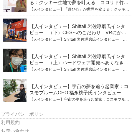
る：クッキー生地で夢を叶える コロリド竹内
ひとみ（上） クッキー生地に込めた「誰でも
【人インタビュー】「遊び心」が世界を変える：クッキー
できる」という哲学
生地で夢を叶える コロリド竹内ひとみ（上） クッキー
生地に込めた「誰でもできる」という哲学
【人インタビュー】Shiftall 岩佐琢磨氏インタ
ビュー （下）CESへのこだわり VRにかけ
る未来
【人インタビュー】Shiftall 岩佐琢磨氏インタビュー
（下）CESへのこだわり VRにかける未来
【人インタビュー】Shiftall 岩佐琢磨氏インタ
ビュー （上）ハードウェア開発へあくなき挑
戦 その起業の経緯とは
【人インタビュー】Shiftall 岩佐琢磨氏インタビュー
（上）ハードウェア開発へあくなき挑戦 その起業の経緯
とは
【人インタビュー】宇宙の夢を追う起業家：コ
スモブルームCEO 福永桃子氏インタビュー
（下）
【人インタビュー】宇宙の夢を追う起業家：コスモブルー
ムCEO 福永桃子氏インタビュー（下）
プライバシーポリシー
利用規約
お問い合わせ