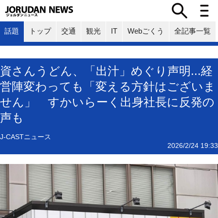
話題
トップ
交通
観光
IT
Webごくう
全記事一覧
資さんうどん、「出汁」めぐり声明...経
営陣変わっても「変える方針はございま
せん」 すかいらーく出身社長に反発の
声も
J-CASTニュース
2026/2/24 19:33