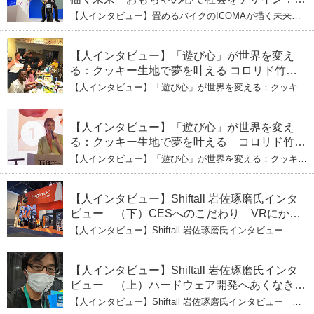
式会社ICOMAの代表取締役・生駒崇光
【人インタビュー】畳めるバイクのICOMAが描く未来
（上）「変形」に魅せられたデザイナーの軌
おもちゃの心で社会をデザイン：株式会社ICOMAの代表
取締役・生駒崇光 （上）「変形」に魅せられたデザイナ
跡
ーの軌跡
【人インタビュー】「遊び心」が世界を変え
る：クッキー生地で夢を叶える コロリド竹内
ひとみ（下） 起業は「影響力」のため。愛と
【人インタビュー】「遊び心」が世界を変える：クッキー
笑いの子育て哲学
生地で夢を叶える コロリド竹内ひとみ（下） 起業は「影
響力」のため。愛と笑いの子育て哲学
【人インタビュー】「遊び心」が世界を変え
る：クッキー生地で夢を叶える コロリド竹内
ひとみ（上） クッキー生地に込めた「誰でも
【人インタビュー】「遊び心」が世界を変える：クッキー
できる」という哲学
生地で夢を叶える コロリド竹内ひとみ（上） クッキー
生地に込めた「誰でもできる」という哲学
【人インタビュー】Shiftall 岩佐琢磨氏インタ
ビュー （下）CESへのこだわり VRにかけ
る未来
【人インタビュー】Shiftall 岩佐琢磨氏インタビュー
（下）CESへのこだわり VRにかける未来
【人インタビュー】Shiftall 岩佐琢磨氏インタ
ビュー （上）ハードウェア開発へあくなき挑
戦 その起業の経緯とは
【人インタビュー】Shiftall 岩佐琢磨氏インタビュー