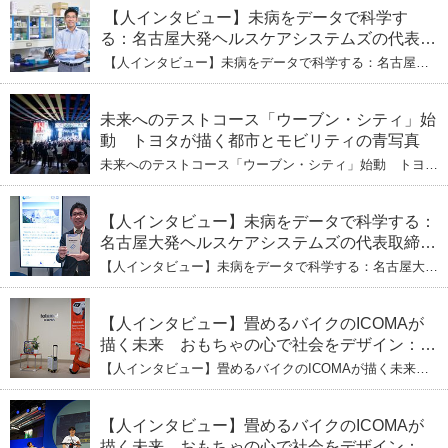
【人インタビュー】未病をデータで科学す
る：名古屋大発ヘルスケアシステムズの代表取
締役社長・瀧本陽介 【下】「人生80年の暇つ
【人インタビュー】未病をデータで科学する：名古屋大
ぶし」を着実に：理系ニートが挑むヘルスケア
発ヘルスケアシステムズの代表取締役社長・瀧本陽介
【下】「人生80年の暇つぶし」を着実に：理系ニートが
標準化と海外戦略
挑むヘルスケア標準化と海外戦略
未来へのテストコース「ウーブン・シティ」始
動 トヨタが描く都市とモビリティの青写真
未来へのテストコース「ウーブン・シティ」始動 トヨタ
が描く都市とモビリティの青写真
【人インタビュー】未病をデータで科学する：
名古屋大発ヘルスケアシステムズの代表取締役
社長・瀧本陽介 郵送検査で挑む健康の未来
【人インタビュー】未病をデータで科学する：名古屋大発
ヘルスケアシステムズの代表取締役社長・瀧本陽介 郵送
検査で挑む健康の未来
【人インタビュー】畳めるバイクのICOMAが
描く未来 おもちゃの心で社会をデザイン：株
式会社ICOMAの代表取締役・生駒崇光
【人インタビュー】畳めるバイクのICOMAが描く未来
（下）おもちゃで社会を変える、「トイボック
おもちゃの心で社会をデザイン：株式会社ICOMAの代表
取締役・生駒崇光 （下）おもちゃで社会を変える、「ト
ス」というデザインメソッド
イボックス」というデザインメソッド
【人インタビュー】畳めるバイクのICOMAが
描く未来 おもちゃの心で社会をデザイン：株