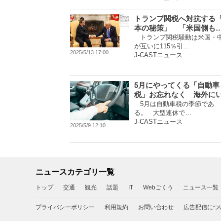
トランプ関税へ対抗する
本の秘策」 「米国側も
トランプ関税騒動は米国・
が互いに115％引…
2025/5/13 17:00
J-CASTニュース
5月にやってくる「自動車
税」お忘れなく 海外に
5月は自動車税の季節であ
る。 大型連休で…
J-CASTニュース
2025/5/9 12:10
ニュースカテゴリ一覧
トップ
交通
観光
話題
IT
Webごくう
ニュース一覧
プライバシーポリシー
利用規約
お問い合わせ
広告配信につ