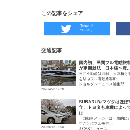
この記事をシェア
Twitterで
つぶやく
交通記事
国内初、民間フル電動旅
が定期就航 日本橋〜豊
三井不動産は26日、日本橋と
を結ぶフル電動旅客船…
ジョルダンニュース編集部
2026/4/28 17:28
SUBARUやマツダはほぼ
年、トヨタも車種によっ
は…
自動車メーカーは一般的に7
年ごとにフルモデ…
2025/5/18 16:00
J-CASTニュース