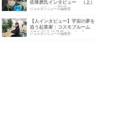
佐琢磨氏インタビュー （上）
ハードウェア開発へ…
ジョルダンニュース編集部
【人インタビュー】宇宙の夢を
追う起業家：コスモブルーム
CEO 福永桃子氏インタビ…
ジョルダンニュース編集部