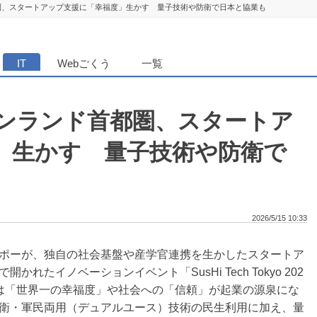
圏、スタートアップ支援に「幸福度」生かす 量子技術や防衛で日本と協業も
ダンニュース
IT
Webごくう
一覧
ンランド首都圏、スタートア
」生かす 量子技術や防衛で
2026/5/15 10:33
ポーが、独自の社会基盤や産学官連携を生かしたスタートア
たイノベーションイベント「SusHi Tech Tokyo 202
は「世界一の幸福度」や社会への「信頼」が起業の源泉にな
衛・軍民両用（デュアルユース）技術の民生利用に加え、量