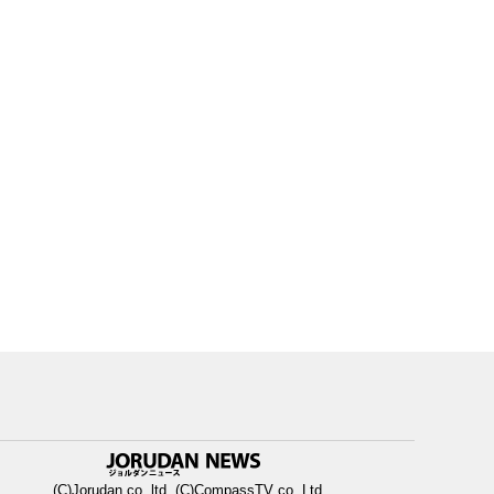
(C)Jorudan co.,ltd. (C)CompassTV co.,Ltd.