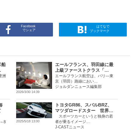
Facebook
はてなで
でシェア
ブックマーク
客船
エールフランス、羽田線に最
…
上級ファーストクラス「…
豊洲
エールフランス航空は、パリ―東
京（羽田）路線におい…
ジョルダンニュース編集部
2026/3/30 14:39
毎
トヨタGR86、スバルBRZ、
て
マツダロードスター 世界…
スポーツカーというと独身の若
者が乗るイメージ…
2025/5/18 13:00
～8
J-CASTニュース