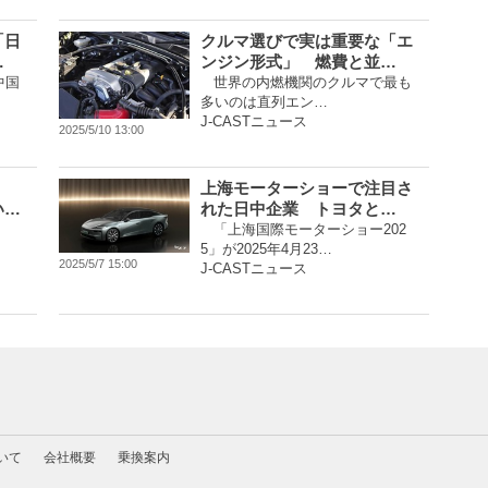
「日
クルマ選びで実は重要な「エ
…
ンジン形式」 燃費と並…
中国
世界の内燃機関のクルマで最も
多いのは直列エン…
J-CASTニュース
2025/5/10 13:00
上海モーターショーで注目さ
い…
れた日中企業 トヨタと…
「上海国際モーターショー202
5」が2025年4月23…
2025/5/7 15:00
J-CASTニュース
いて
会社概要
乗換案内