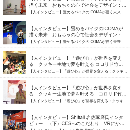
描く未来 おもちゃの心で社会をデザイン：株
式会社ICOMAの代表取締役・生駒崇光
【人インタビュー】畳めるバイクのICOMAが描く未来
（下）おもちゃで社会を変える、「トイボック
おもちゃの心で社会をデザイン：株式会社ICOMAの代表
取締役・生駒崇光 （下）おもちゃで社会を変える、「ト
ス」というデザインメソッド
イボックス」というデザインメソッド
【人インタビュー】畳めるバイクのICOMAが
描く未来 おもちゃの心で社会をデザイン：株
式会社ICOMAの代表取締役・生駒崇光
【人インタビュー】畳めるバイクのICOMAが描く未来
（上）「変形」に魅せられたデザイナーの軌
おもちゃの心で社会をデザイン：株式会社ICOMAの代表
取締役・生駒崇光 （上）「変形」に魅せられたデザイナ
跡
ーの軌跡
【人インタビュー】「遊び心」が世界を変え
る：クッキー生地で夢を叶える コロリド竹内
ひとみ（下） 起業は「影響力」のため。愛と
【人インタビュー】「遊び心」が世界を変える：クッキー
笑いの子育て哲学
生地で夢を叶える コロリド竹内ひとみ（下） 起業は「影
響力」のため。愛と笑いの子育て哲学
【人インタビュー】「遊び心」が世界を変え
る：クッキー生地で夢を叶える コロリド竹内
ひとみ（上） クッキー生地に込めた「誰でも
【人インタビュー】「遊び心」が世界を変える：クッキー
できる」という哲学
生地で夢を叶える コロリド竹内ひとみ（上） クッキー
生地に込めた「誰でもできる」という哲学
【人インタビュー】Shiftall 岩佐琢磨氏インタ
ビュー （下）CESへのこだわり VRにかけ
る未来