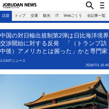
話題
トップ
交通
観光
IT
Webごくう
全記事一覧
中国の対日輸出規制第2弾は日比海洋境界
交渉開始に対する反発 「（トランプ訪
中後）アメリカとは握った」かと専門家
J-CASTニュース
2026/7/1 15:45