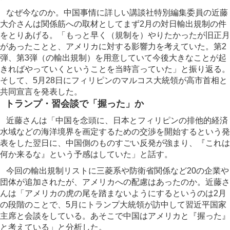
なぜ今なのか。中国事情に詳しい講談社特別編集委員の近藤
大介さんは関係筋への取材としてまず2月の対日輸出規制の件
をとりあげる。「もっと早く（規制を）やりたかったが旧正月
があったことと、アメリカに対する影響力を考えていた。第2
弾、第3弾（の輸出規制）を用意していて今後大きなことが起
きればやっていくということを当時言っていた」と振り返る。
そして、5月28日にフィリピンのマルコス大統領が高市首相と
共同宣言を発表した。
トランプ・習会談で「握った」か
近藤さんは「中国を念頭に、日本とフィリピンの排他的経済
水域などの海洋境界を画定するための交渉を開始するという発
表をした翌日に、中国側のものすごい反発が強まり、『これは
何か来るな』という予感はしていた」と話す。
今回の輸出規制リストに三菱系や防衛省関係など20の企業や
団体が追加されたが、アメリカへの配慮はあったのか。近藤さ
んは「アメリカの虎の尾を踏まないようにするというのは2月
の段階のことで、5月にトランプ大統領が訪中して習近平国家
主席と会談をしている。あそこで中国はアメリカと『握った』
と考えている」と分析した。