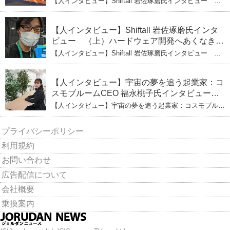
【人インタビュー】Shiftall 岩佐琢磨氏インタビュー
（下）CESへのこだわり VRにかける未来
【人インタビュー】Shiftall 岩佐琢磨氏インタ
ビュー （上）ハードウェア開発へあくなき挑
戦 その起業の経緯とは
【人インタビュー】Shiftall 岩佐琢磨氏インタビュー
（上）ハードウェア開発へあくなき挑戦 その起業の経緯
とは
【人インタビュー】宇宙の夢を追う起業家：コ
スモブルームCEO 福永桃子氏インタビュー
（下）
【人インタビュー】宇宙の夢を追う起業家：コスモブルー
ムCEO 福永桃子氏インタビュー（下）
プライバシーポリシー
利用規約
お問い合わせ
広告配信について
会社概要
乗換案内