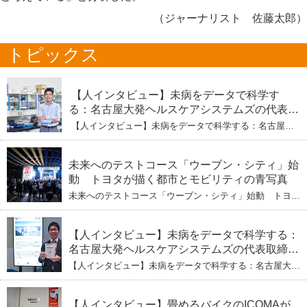
（ジャーナリスト 佐藤太郎）
トピックス
【人インタビュー】未病をデータで科学す
る：名古屋大発ヘルスケアシステムズの代表取
締役社長・瀧本陽介 【下】「人生80年の暇つ
【人インタビュー】未病をデータで科学する：名古屋大
ぶし」を着実に：理系ニートが挑むヘルスケア
発ヘルスケアシステムズの代表取締役社長・瀧本陽介
【下】「人生80年の暇つぶし」を着実に：理系ニートが
標準化と海外戦略
挑むヘルスケア標準化と海外戦略
未来へのテストコース「ウーブン・シティ」始
動 トヨタが描く都市とモビリティの青写真
未来へのテストコース「ウーブン・シティ」始動 トヨタ
が描く都市とモビリティの青写真
【人インタビュー】未病をデータで科学する：
名古屋大発ヘルスケアシステムズの代表取締役
社長・瀧本陽介 郵送検査で挑む健康の未来
【人インタビュー】未病をデータで科学する：名古屋大発
ヘルスケアシステムズの代表取締役社長・瀧本陽介 郵送
検査で挑む健康の未来
【人インタビュー】畳めるバイクのICOMAが