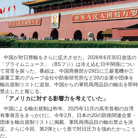
中国が対日禁輸をさらに拡大させた。2026年6月30日放送の
「プライムニュース」（BSフジ）は冷え込む日中関係につい
て背景を探った。番組は、中国商務部が29日に三菱電機や三
菱重工業のグループ会社や防衛研究所など20の企業や団体を
輸出規制リストに追加、中国からの軍民両用品目の輸出を即時
禁止したと報じる。
「アメリカに対する影響力を考えていた」
中国による輸出規制は昨年、2025年11月の高市首相の台湾
有事発言をきっかけに、今年2月、日本の20の防衛関連企業・
団体を輸出規制リストに掲載、軍民両用品目の輸出禁止を決
定。さらに今回、第2弾という形で対日圧力を強めたかっこう
だ。